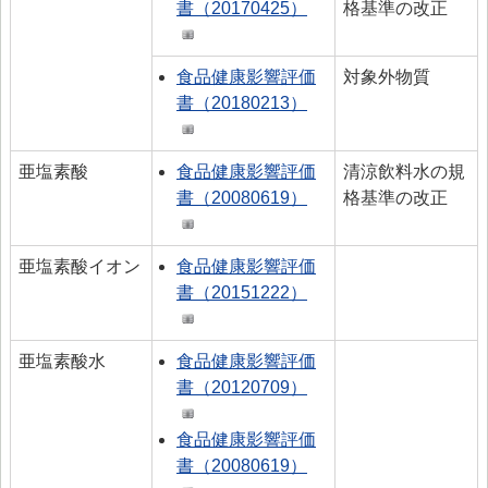
書（20170425）
格基準の改正
> 食品安全情報のデータベース検索
> 食品安全委員会による評価書・QA等一覧（50音順）
食品健康影響評価
対象外物質
> 食品安全委員会が評価した化学物質の毒性評価情報
書（20180213）
> 食品ハザード情報ハブ
亜塩素酸
食品健康影響評価
清涼飲料水の規
> 世界の情報
書（20080619）
格基準の改正
食品健康影響評価のためのリスクプロファイル
ファクトシート（科学的知見に基く概要書）
亜塩素酸イオン
食品健康影響評価
書（20151222）
食品安全モニター
食品安全モニター
亜塩素酸水
食品健康影響評価
書（20120709）
食品健康影響評価
書（20080619）