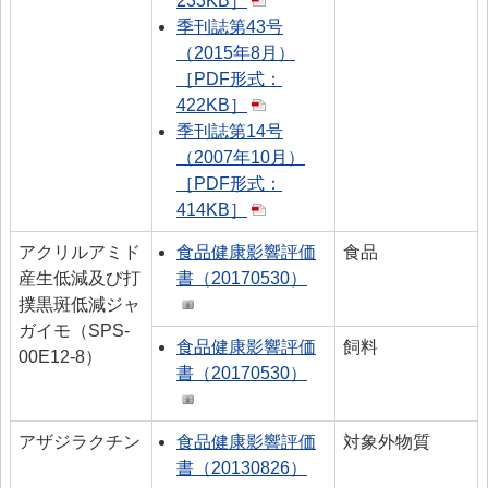
233KB］
季刊誌第43号
（2015年8月）
［PDF形式：
422KB］
季刊誌第14号
（2007年10月）
［PDF形式：
414KB］
アクリルアミド
食品健康影響評価
食品
産生低減及び打
書（20170530）
撲黒斑低減ジャ
ガイモ（SPS-
食品健康影響評価
飼料
00E12-8）
書（20170530）
アザジラクチン
食品健康影響評価
対象外物質
書（20130826）