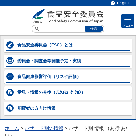
English
メニュー
各専門調査会等の情報
食品安全委員会
（FSC）とは
各専門調査会等の情報
委員会・調査会等
開催予定・実績
> 企画等専門調査会
> 添加物専門調査会
食品健康影響評価
（リスク評価）
> 農薬第一～第五専門調査会
意見・情報の交換
（ﾘｽｸｺﾐｭﾆｹｰｼｮﾝ）
> 動物用医薬品専門調査会
消費者の方向け
情報
> 器具・容器包装専門調査会
> 汚染物質等専門調査会
ホーム
>
ハザード別の情報
>
ハザード別 情報 （あ行 あ/
> 微生物・ウイルス専門調査会
い）