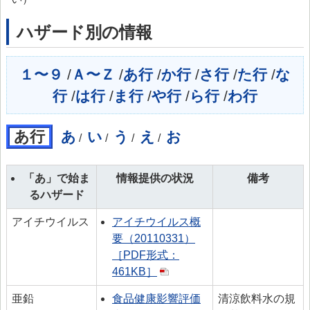
> プリオン専門調査会
ハザード別の情報
> かび毒・自然毒等専門調査会
> 遺伝子組換え食品等専門調査会
１〜９
/
Ａ〜Ｚ
/
あ行
/
か行
/
さ行
/
た行
/
な
> 新開発食品専門調査会
行
/
は行
/
ま行
/
や行
/
ら行
/
わ行
> 肥料・飼料等専門調査会
あ行
あ
い
う
え
お
/
/
/
/
> ワーキンググループ
> 以前設置していた主なワーキンググループ
「あ」で始ま
情報提供の状況
備考
委託研究・調査事業
るハザード
委託研究・調査事業等
アイチウイルス
アイチウイルス概
要（20110331）
> 研究課題について
［PDF形式：
> 調査事業について
461KB］
データベース等
亜鉛
食品健康影響評価
清涼飲料水の規