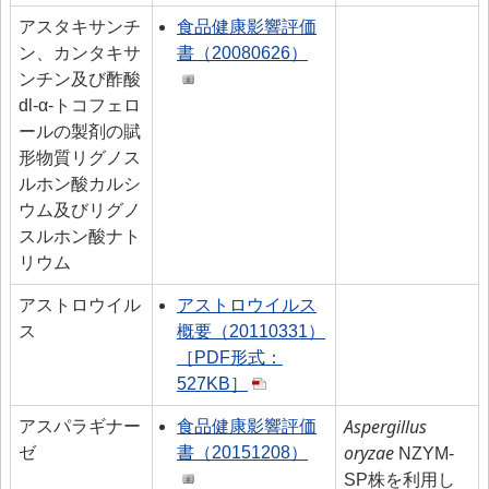
アスタキサンチ
食品健康影響評価
ン、カンタキサ
書（20080626）
ンチン及び酢酸
dl-α-トコフェロ
ールの製剤の賦
形物質リグノス
ルホン酸カルシ
ウム及びリグノ
スルホン酸ナト
リウム
アストロウイル
アストロウイルス
ス
概要（20110331）
［PDF形式：
527KB］
Aspergillus
アスパラギナー
食品健康影響評価
oryzae
ゼ
書（20151208）
NZYM-
SP株を利用し