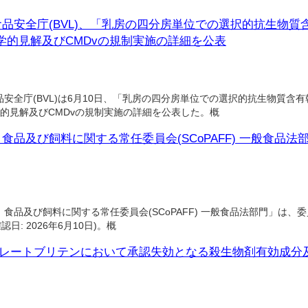
品安全庁(BVL)、「乳房の四分房単位での選択的抗生物質
科学的見解及びCMDvの規制実施の詳細を公表
全庁(BVL)は6月10日、「乳房の四分房単位での選択的抗生物質含
科学的見解及びCMDvの規制実施の詳細を公表した。概
品及び飼料に関する常任委員会(SCoPAFF) 一般食品法
及び飼料に関する常任委員会(SCoPAFF) 一般食品法部門」は、委員
認日: 2026年6月10日)。概
、グレートブリテンにおいて承認失効となる殺生物剤有効成