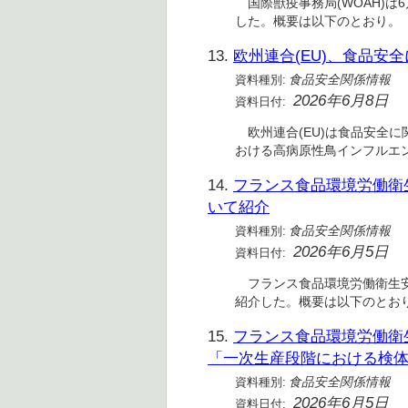
国際獣疫事務局(WOAH)は6
した。概要は以下のとおり。
13.
欧州連合(EU)、食品安全
資料種別:
食品安全関係情報
2026年6月8日
資料日付:
欧州連合(EU)は食品安全に関
おける高病原性鳥インフルエ
14.
フランス食品環境労働衛
いて紹介
資料種別:
食品安全関係情報
2026年6月5日
資料日付:
フランス食品環境労働衛生安全
紹介した。概要は以下のとおり
15.
フランス食品環境労働衛生安
「一次生産段階における検
資料種別:
食品安全関係情報
2026年6月5日
資料日付: