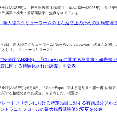
(ANSES)は、疫学報告書-動物衛生・食品108号(2026年)「食品
ネラ属菌の検出：前増菌段階に焦点を当てて」を
A)、新大陸スクリューワームのまん延防止のための疾病管理
月5日、新大陸スクリューワーム(New World screwworm)のまん
のとおり。 《ニュースリリース》
全庁(ANSES)、「ChlorExpoに関する意見書・報告
く露に関する精緻化された調査」を公表
(ANSES)は6月4日、「ChlorExpoに関する意見書・報告書-仏
に関する精緻化された調査」を公表した。概要は
)、グレートブリテンにおける特定品目に対する有効成分フル
アントラニリプロールの最大残留基準値の変更を公表