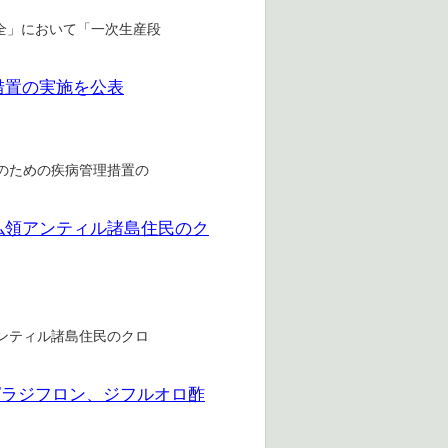
安全」において「一次生産段
措置の実施を公表
延防止のための疾病管理措置の
書-仏領アンティル諸島住民のク
領アンティル諸島住民のクロ
ピラジフロン、ジフルオロ酢