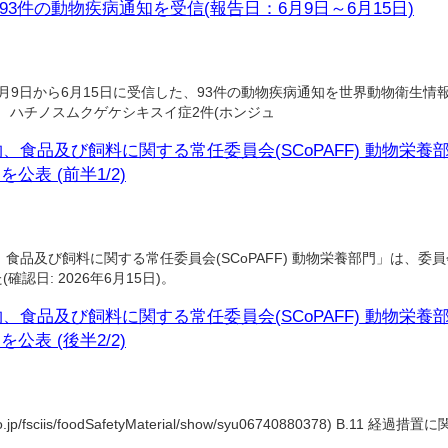
93件の動物疾病通知を受信(報告日：6月9日～6月15日)
月9日から6月15日に受信した、93件の動物疾病通知を世界動物衛生情報シ
 ハチノスムクゲケシキスイ症2件(ホンジュ
食品及び飼料に関する常任委員会(SCoPAFF) 動物栄養
を公表 (前半1/2)
及び飼料に関する常任委員会(SCoPAFF) 動物栄養部門」は、委員会議
確認日: 2026年6月15日)。
食品及び飼料に関する常任委員会(SCoPAFF) 動物栄養
を公表 (後半2/2)
go.jp/fsciis/foodSafetyMaterial/show/syu06740880378) B.