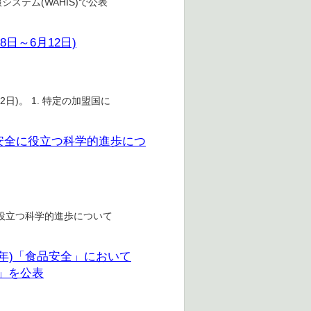
ステム(WAHIS)で公表
日～6月12日)
日)。 1. 特定の加盟国に
品安全に役立つ科学的進歩につ
に役立つ科学的進歩について
6年)「食品安全」において
」を公表