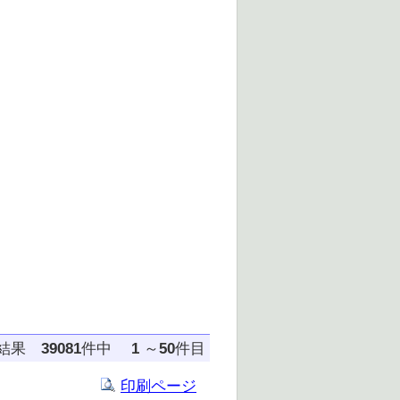
た結果
39081
件中
1
～
50
件目
印刷ページ