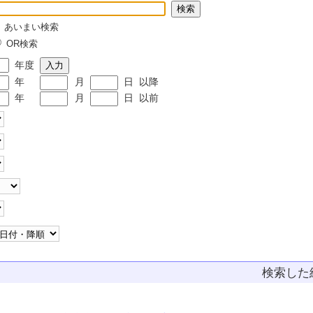
あいまい検索
OR検索
年度
年
月
日
以降
年
月
日
以前
検索し