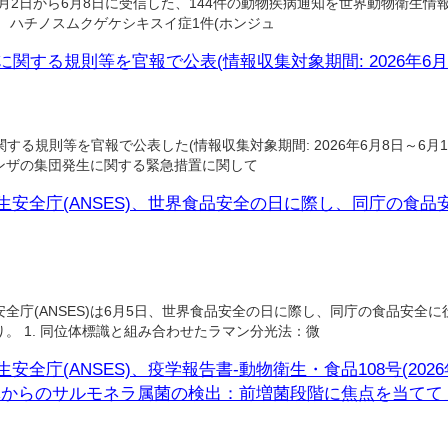
月2日から6月8日に受信した、144件の動物疾病通知を世界動物衛生情報シ
 ハチノスムクゲケシキスイ症1件(ホンジュ
に関する規則等を官報で公表(情報収集対象期間: 2026年6月8
する規則等を官報で公表した(情報収集対象期間: 2026年6月8日～6月12
ンザの集団発生に関する緊急措置に関して
生安全庁(ANSES)、世界食品安全の日に際し、同庁の食
庁(ANSES)は6月5日、世界食品安全の日に際し、同庁の食品安全
。 1. 同位体標識と組み合わせたラマン分光法：微
全庁(ANSES)、疫学報告書-動物衛生・食品108号(202
体からのサルモネラ属菌の検出：前増菌段階に焦点を当てて