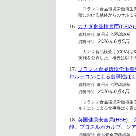
フランス食品環境労働衛生安全庁
階における検体からのサルモ
16.
カナダ食品検査庁(CFI
資料種別:
食品安全関係情報
2026年6月5日
資料日付:
カナダ食品検査庁(CFIA)は6
実施を公表した。概要は以下
17.
フランス食品環境労働衛生安
ロルデコンによる食事性ば
資料種別:
食品安全関係情報
2026年6月4日
資料日付:
フランス食品環境労働衛生安全庁
ルデコンによる食事性ばく露
18.
英国健康安全局(HSE
酸、プロスルホカルブ、シ
資料種別:
食品安全関係情報