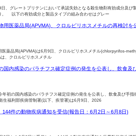
月9日、グレートブリテンにおいて承認失効となる殺生物剤有効成分及び
り。 以下の有効成分と製品タイプの組み合わせはグレー
用医薬品局(APVMA)、クロルピリホスメチルの再検討を
(APVMA)は6月9日、クロルピリホスメチル(chlorpyrifos-met
Aは、クロルピリホスメチル
の国内感染のパラチフス確定症例の発生を公表し、飲食及
今年初の国内感染のパラチフス確定症例の発生を公表し、飲食及び手指
生福利部疾病管制署(以下、疾管署)は6月9日、2026
、144件の動物疾病通知を受信(報告日：6月2日～6月8日)