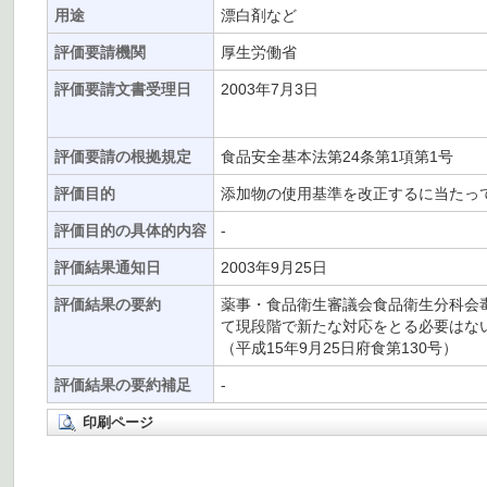
用途
漂白剤など
評価要請機関
厚生労働省
評価要請文書受理日
2003年7月3日
評価要請の根拠規定
食品安全基本法第24条第1項第1号
評価目的
添加物の使用基準を改正するに当たっ
評価目的の具体的内容
-
評価結果通知日
2003年9月25日
評価結果の要約
薬事・食品衛生審議会食品衛生分科会
て現段階で新たな対応をとる必要はな
（平成15年9月25日府食第130号）
評価結果の要約補足
-
印刷ページ