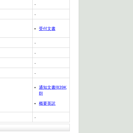
-
-
受付文書
-
-
-
-
通知文書[839K
B]
概要英訳
-