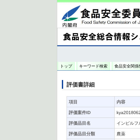
トップ
キーワード検索
食品安全関係
評価書詳細
項目
内容
評価案件ID
kya201806
評価品目名
インピルフ
評価品目分類
農薬