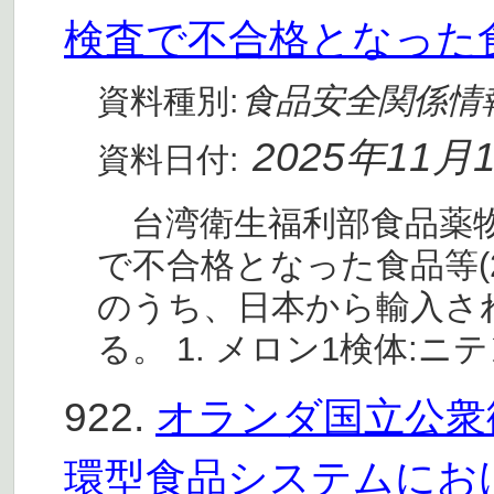
検査で不合格となった食品
食品安全関係情
資料種別:
2025年11月
資料日付:
台湾衛生福利部食品薬物
で不合格となった食品等(2
のうち、日本から輸入さ
る。 1. メロン1検体:ニ
922.
オランダ国立公衆衛
環型食品システムにお