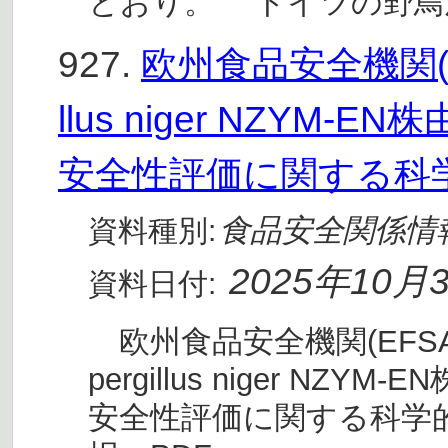
とおり。 ドイツの野鳥
927.
欧州食品安全機関(E
llus niger NZY
安全性評価に関する科
食品安全関係情
資料種別:
2025年10月
資料日付:
欧州食品安全機関(EFSA
pergillus niger N
安全性評価に関する科学的