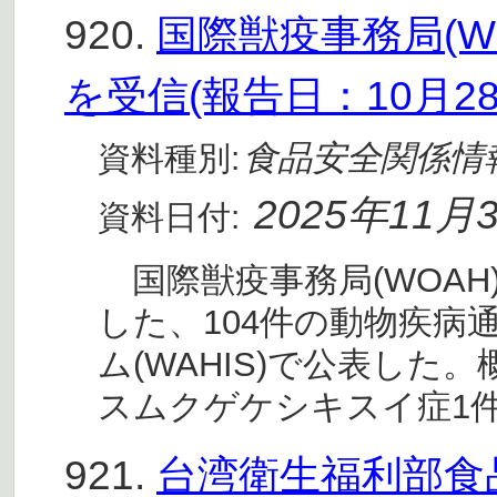
920.
国際獣疫事務局(W
を受信(報告日：10月28
食品安全関係情
資料種別:
2025年11月
資料日付:
国際獣疫事務局(WOAH)
した、104件の動物疾病
ム(WAHIS)で公表し
スムクゲケシキスイ症1件
921.
台湾衛生福利部食