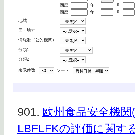
西暦
年
月
西暦
年
月
地域:
国・地方:
情報源（公的機関）:
分類1:
分類2:
表示件数:
ソート:
901.
欧州食品安全機関(
LBFLFKの評価に関する