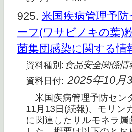
925.
米国疾病管理予防セ
ーフ(ワサビノキの葉
菌集団感染に関する情報
食品安全関係情
資料種別:
2025年10月
資料日付:
米国疾病管理予防センター(
11月13日(続報)、モリ
に関連したサルモネラ属
した。概要は以下のとおり