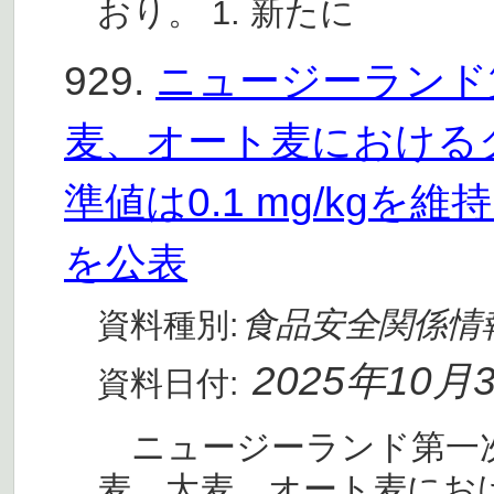
おり。 1. 新たに
929.
ニュージーランド第
麦、オート麦における
準値は0.1 mg/kg
を公表
食品安全関係情
資料種別:
2025年10月
資料日付:
ニュージーランド第一次産業
麦、大麦、オート麦にお