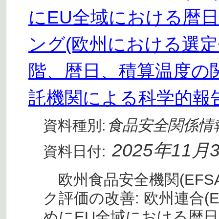
にEU全域における暦
ング(欧州における選定
階、暦日、積算温度の
託機関による科学的報
食品安全関係情
資料種別:
2025年11月
資料日付:
欧州食品安全機関(EFS
ク評価の改善: 欧州連合(
めにEU全域における暦