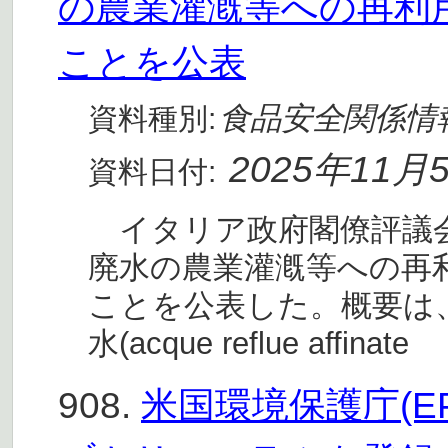
の農業灌漑等への再利
ことを公表
食品安全関係情
資料種別:
2025年11月
資料日付:
イタリア政府閣僚評議会
廃水の農業灌漑等への再
ことを公表した。概要は
水(acque reflue affinate
908.
米国環境保護庁(E