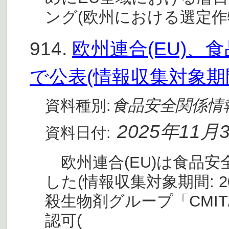
ング(欧州における選定作
914.
欧州連合(EU)、
で公表(情報収集対象期間:
食品安全関係情
資料種別:
2025年11月
資料日付:
欧州連合(EU)は食品
した(情報収集対象期間: 20
殺生物剤グループ「CMIT/M
認可(