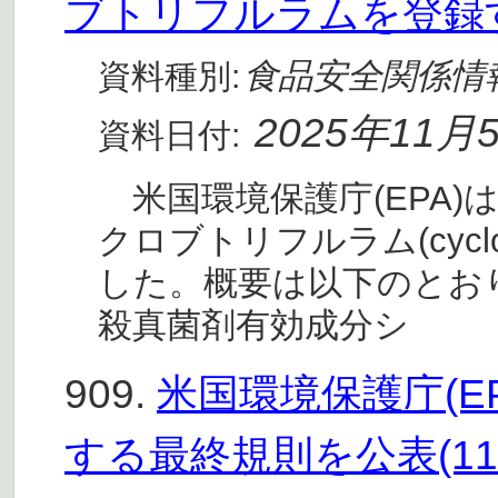
ブトリフルラムを登録
食品安全関係情
資料種別:
2025年11月
資料日付:
米国環境保護庁(EPA)
クロブトリフルラム(cyclob
した。概要は以下のとお
殺真菌剤有効成分シ
909.
米国環境保護庁(E
する最終規則を公表(11