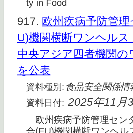
ty in Food
917.
欧州疾病予防管理セ
U)機関横断ワンヘル
中央アジア四者機関の
を公表
食品安全関係情
資料種別:
2025年11月
資料日付:
欧州疾病予防管理センター
合(EU)機関横断ワンヘル