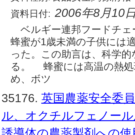
2006年8月10
資料日付:
ベルギー連邦フードチェーン
蜂蜜が1歳未満の子供には
った。この助言は、科学的
る。 蜂蜜には高温の熱処
め、ボツ
35176.
英国農薬安全委員
ル、オクチルフェノール
誘導体の農薬製剤への使