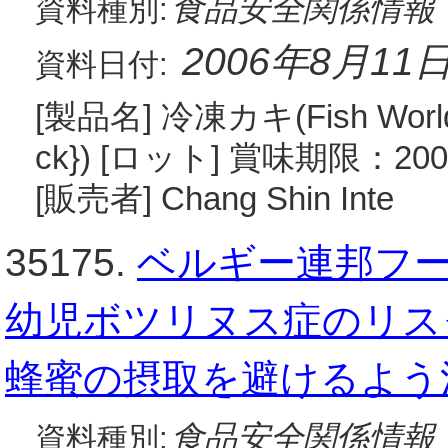
食品安全関係情報
資料種別:
2006年8月11
資料日付:
[製品名] 冷凍カキ(Fish World b
ck}) [ロット] 賞味期限：2
[販売者] Chang Shin Inte
35175.
ベルギー連邦フード
幼児ボツリヌス症のリス
蜂蜜の摂取を避けるよう
食品安全関係情報
資料種別: