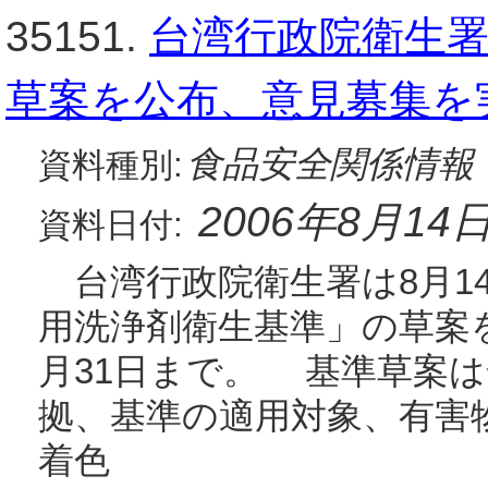
35151.
台湾行政院衛生
草案を公布、意見募集を
食品安全関係情報
資料種別:
2006年8月14
資料日付:
台湾行政院衛生署は8月1
用洗浄剤衛生基準」の草案
月31日まで。 基準草案
拠、基準の適用対象、有害
着色