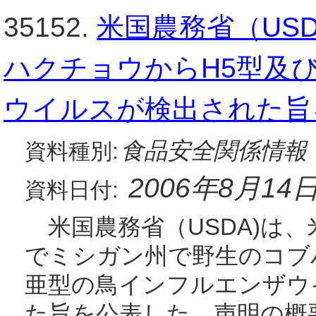
35152.
米国農務省（US
ハクチョウからH5型及
ウイルスが検出された旨
食品安全関係情報
資料種別:
2006年8月14
資料日付:
米国農務省（USDA)は、
でミシガン州で野生のコブハ
亜型の鳥インフルエンザウイ
た旨を公表した。声明の概要