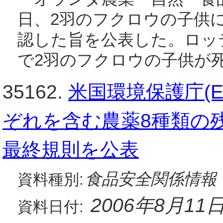
日、2羽のフクロウの子供に
認した旨を公表した。ロッテル
で2羽のフクロウの子供が
35162.
米国環境保護庁(E
ぞれを含む農薬8種類の
最終規則を公表
食品安全関係情報
資料種別:
2006年8月11
資料日付: