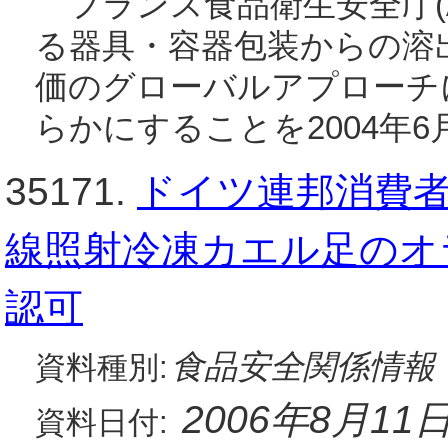
フランス食品衛生安全庁(A
る器具・容器包装からの溶
価のグローバルアプローチ
らかにすることを2004年6
35171.
ドイツ連邦消費者
線照射冷凍カエル足のオ
認可
食品安全関係情報
資料種別:
2006年8月11
資料日付: