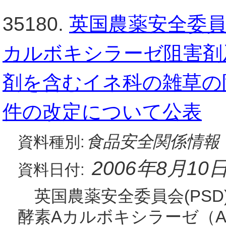
35180.
英国農薬安全委員
カルボキシラーゼ阻害剤
剤を含むイネ科の雑草の
件の改定について公表
食品安全関係情報
資料種別:
2006年8月10
資料日付:
英国農薬安全委員会(PSD
酵素Aカルボキシラーゼ（Acetyl