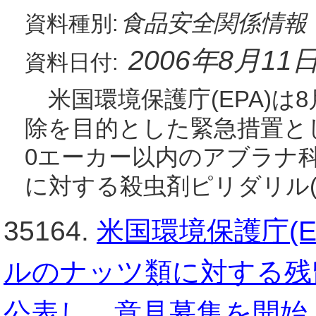
食品安全関係情報
資料種別:
2006年8月11
資料日付:
米国環境保護庁(EPA)は
除を目的とした緊急措置として
0エーカー以内のアブラナ
に対する殺虫剤ピリダリル(Pyr
35164.
米国環境保護庁(
ルのナッツ類に対する残
公表し、意見募集を開始