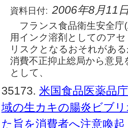
2006年8月11
資料日付:
フランス食品衛生安全庁(A
用インク溶剤としてのアセ
リスクとなるおそれがある
消費不正抑止総局から意見
として、
35173.
米国食品医薬品庁
域の生カキの腸炎ビブリ
た旨を消費者へ注意喚起