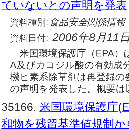
ていないとの声明を発表
食品安全関係情報
資料種別:
2006年8月11
資料日付:
米国環境保護庁（EPA）は、
A及びカコジル酸の有効成
機ヒ素系除草剤は再登録の
の声明を発表した。概要は以下
35166.
米国環境保護庁(E
和物を残留基準値規制か