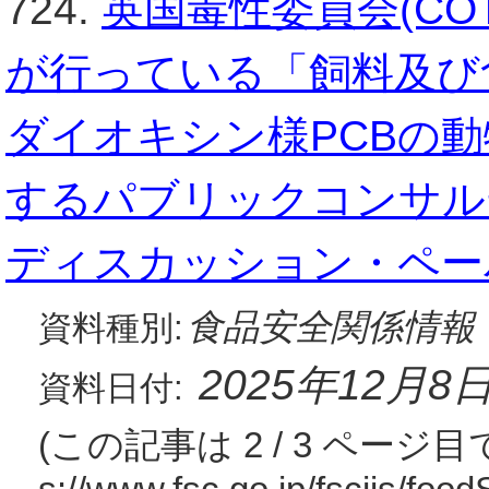
724.
英国毒性委員会(COT
が行っている「飼料及び
ダイオキシン様PCBの
するパブリックコンサル
ディスカッション・ペーパー
食品安全関係情報
資料種別:
2025年12月8
資料日付:
(この記事は 2 / 3 ページ目