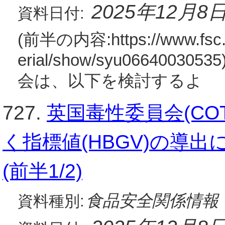
2025年12月8
資料日付:
(前半の内容:https://www.fsc.go
erial/show/syu06640
会は、以下を検討するよ
727.
英国毒性委員会(C
く指標値(HBGV)の導出
(前半1/2)
食品安全関係情報
資料種別: