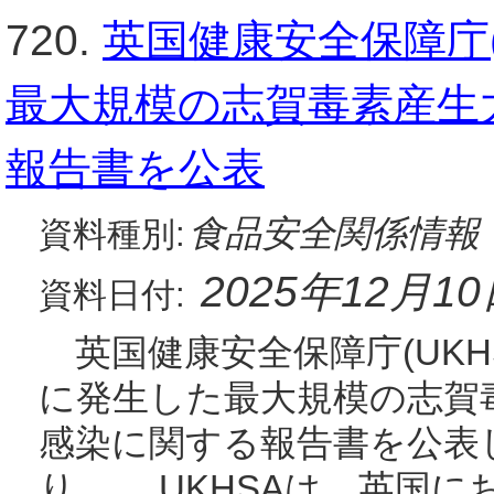
720.
英国健康安全保障庁(
最大規模の志賀毒素産生大
報告書を公表
食品安全関係情報
資料種別:
2025年12月1
資料日付:
英国健康安全保障庁(UKHSA
に発生した最大規模の志賀毒
感染に関する報告書を公表
り。 UKHSAは、英国に