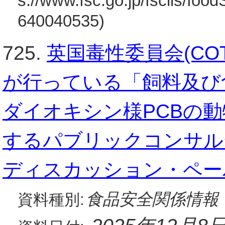
s://www.fsc.go.jp/fsciis/foo
640040535)
725.
英国毒性委員会(COT
が行っている「飼料及び
ダイオキシン様PCBの
するパブリックコンサル
ディスカッション・ペーパー
食品安全関係情報
資料種別: