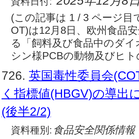
2025年12月8
資料日付:
(この記事は 1 / 3 ペー
OT)は12月8日、欧州食品安
る「飼料及び食品中のダイ
シン様PCBの動物及びヒト
726.
英国毒性委員会(C
く指標値(HBGV)の導出
(後半2/2)
食品安全関係情報
資料種別: