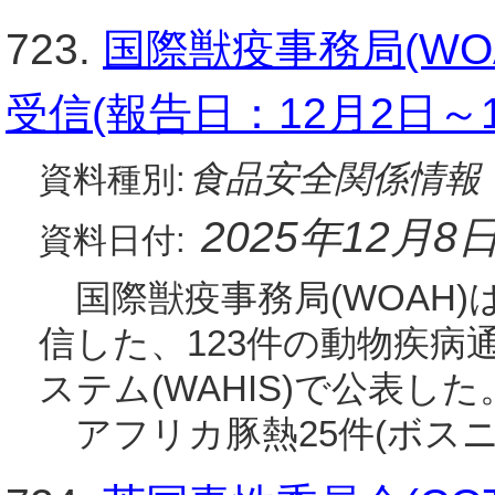
723.
国際獣疫事務局(WO
受信(報告日：12月2日～1
食品安全関係情報
資料種別:
2025年12月8
資料日付:
国際獣疫事務局(WOAH)は
信した、123件の動物疾病
ステム(WAHIS)で公表し
アフリカ豚熱25件(ボス