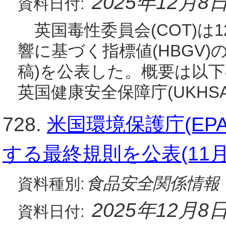
2025年12月8
資料日付:
英国毒性委員会(COT)は
響に基づく指標値(HBGV)
稿)を公表した。概要は
英国健康安全保障庁(UKHS
728.
米国環境保護庁(EP
する最終規則を公表(11月
食品安全関係情報
資料種別:
2025年12月8
資料日付: