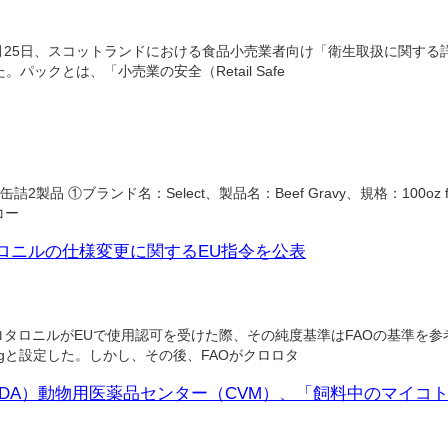
月25日、スコットランドにおける食品小売業者向け「衛生取扱に関する
ックとは、「小売業の安全（Retail Safe
製品 ①ブランド名：Select、製品名：Beef Gravy、規格：100oz fl 
コー
ロニルの仕様変更に関するEU指令を公表
ロタロニルがEUで使用認可を受けた際、その純度基準はFAOの基準を
/kgと設定した。しかし、その後、FAOがクロロタ
DA）動物用医薬品センター（CVM）、「飼料中のマイコ