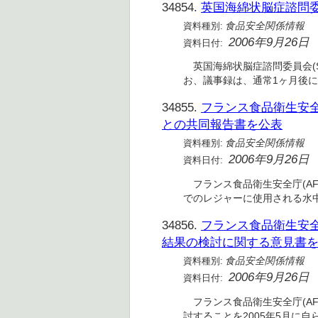
34854.
英国海綿状脳症諮問委
資料種別:
食品安全関係情報
2006年9月26日
資料日付:
英国海綿状脳症諮問委員会(SE
お、議事録は、通常1ヶ月後
34855.
フランス食品衛生安全庁
との共同報告書を公表
資料種別:
食品安全関係情報
2006年9月26日
資料日付:
フランス食品衛生安全庁(AF
でのレジャーに使用される水中
34856.
フランス食品衛生安全
結果の検討に関する意見書
資料種別:
食品安全関係情報
2006年9月26日
資料日付:
フランス食品衛生安全庁(AF
討することを2005年5月に自ら