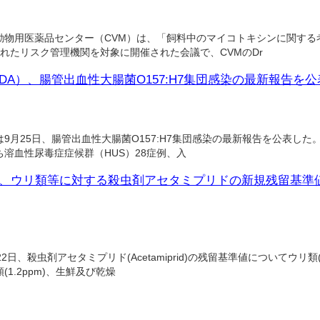
動物用医薬品センター（CVM）は、「飼料中のマイコトキシンに関する
れたリスク管理機関を対象に開催された会議で、CVMのDr
DA）、腸管出血性大腸菌O157:H7集団感染の最新報告を公
月25日、腸管出血性大腸菌O157:H7集団感染の最新報告を公表した。
ち溶血性尿毒症症候群（HUS）28症例、入
A)、ウリ類等に対する殺虫剤アセタミプリドの新規残留基
2日、殺虫剤アセタミプリド(Acetamiprid)の残留基準値についてウリ類(
1.2ppm)、生鮮及び乾燥