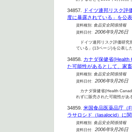
34857.
ドイツ連邦リスク評価
度に暴露されている」を公
資料種別:
食品安全関係情報
2006年9月26日
資料日付:
ドイツ連邦リスク評価研究所
ている」(13ページ)を公表
34858.
カナダ保健省(Heal
た可能性があるとして、家
資料種別:
食品安全関係情報
2006年9月26日
資料日付:
カナダ保健省(Health C
れずに販売された可能性があ
34859.
米国食品医薬品庁（FD
ラサロシド（lasalocid
資料種別:
食品安全関係情報
2006年9月26日
資料日付: