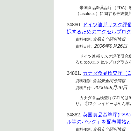
米国食品医薬品庁（FDA）動物
（lasalocid）に関する最
34860.
ドイツ連邦リスク評価
択するためのエクセルプロ
資料種別:
食品安全関係情報
2006年9月26日
資料日付:
ドイツ連邦リスク評価研究所
るためのエクセルプログラム
34861.
カナダ食品検査庁（C
資料種別:
食品安全関係情報
2006年9月26日
資料日付:
カナダ食品検査庁(CFIA)
り。 ①スクレイピーはめん
34862.
英国食品基準庁(FS
ル等のパック」を配布開始
資料種別:
食品安全関係情報