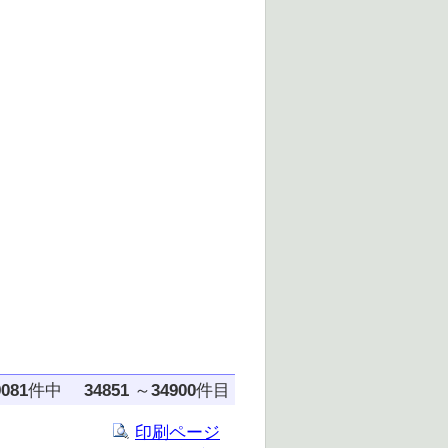
9081
件中
34851
～
34900
件目
印刷ページ