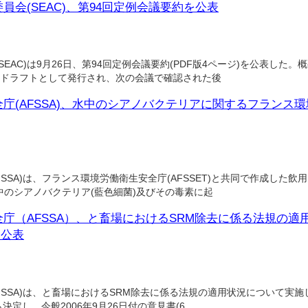
員会(SEAC)、第94回定例会議要約を公表
AC)は9月26日、第94回定例会議要約(PDF版4ページ)を公表した
にドラフトとして発行され、次の会議で確認された後
(AFSSA)、水中のシアノバクテリアに関するフランス環境労
SSA)は、フランス環境労働衛生安全庁(AFSSET)と共同で作成した飲
のシアノバクテリア(藍色細菌)及びその毒素に起
庁（AFSSA）、と畜場におけるSRM除去に係る法規の適
を公表
SSA)は、と畜場におけるSRM除去に係る法規の適用状況について実施
決定し、今般2006年9月26日付の意見書(6