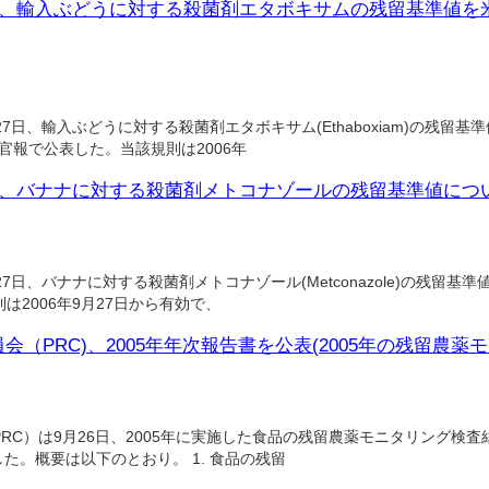
A)、輸入ぶどうに対する殺菌剤エタボキサムの残留基準値
27日、輸入ぶどうに対する殺菌剤エタボキサム(Ethaboxiam)の残留
を官報で公表した。当該規則は2006年
A)、バナナに対する殺菌剤メトコナゾールの残留基準値に
7日、バナナに対する殺菌剤メトコナゾール(Metconazole)の残留基準値
2006年9月27日から有効で、
（PRC)、2005年年次報告書を公表(2005年の残留農薬
C）は9月26日、2005年に実施した食品の残留農薬モニタリング検査結
表した。概要は以下のとおり。 1. 食品の残留