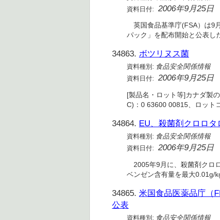
2006年9月25日
資料日付:
英国食品基準庁(FSA）は9
パック」を配布開始と公表した。パ
34863.
ボツリヌス菌
資料種別:
食品安全関係情報
2006年9月25日
資料日付:
[製品名・ロット等]カナダ製の缶詰2
C)：0 63600 00815、ロット
34864.
EU、殺菌剤クロロタ
資料種別:
食品安全関係情報
2006年9月25日
資料日付:
2005年9月に、殺菌剤クロ
ベンゼン含有量を最大0.01g
34865.
米国食品医薬品庁（F
公表
資料種別:
食品安全関係情報