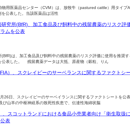
用医薬品センター（CVM）は、放牧牛（pastured cattle）用タイ
終規則を公表した。当該医薬品は活性
研究所(BfR)、加工食品及び飼料中の残留農薬のリスク評
グラムを公表
(BfR)は、加工食品及び飼料中の残留農薬のリスク評価に使用を推奨
を公表した。 残留農薬データは大抵、原産物（穀粒、りん
FIA）、スクレイピーのサーベランスに関するファクトシ
は9月26日、スクレイピーのサーベイランスに関するファクトシートを公
羊及び山羊の中枢神経系の致死性疾患で、伝達性海綿状脳
A）、スコットランドにおける食品小売業者向け「衛生取扱
と公表