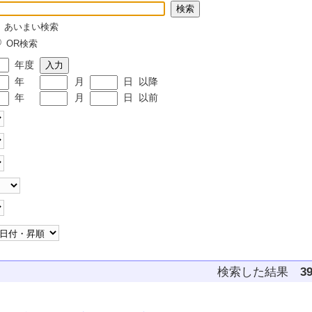
あいまい検索
OR検索
年度
年
月
日
以降
年
月
日
以前
検索した結果
3