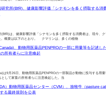
研究所(BfR)、健康影響評価「シナモンを多く摂取する消
表
(BfR)は、健康影響評価「シナモンを多く摂取する消費者は、現今、
した。概要は以下のとおり。 クマリンは、多くの植物
th Canada)、動物用医薬品PENPROの一部に用量等を記
畜の所有者らに注意喚起
anada)は9月26日、動物用医薬品PENPROの一部製品が動物に投与する
るとして家畜の所有者らに注意喚起した。当
A）動物用医薬品センター（CVM）、放牧牛（pasture ca
）に関する最終規則を公表