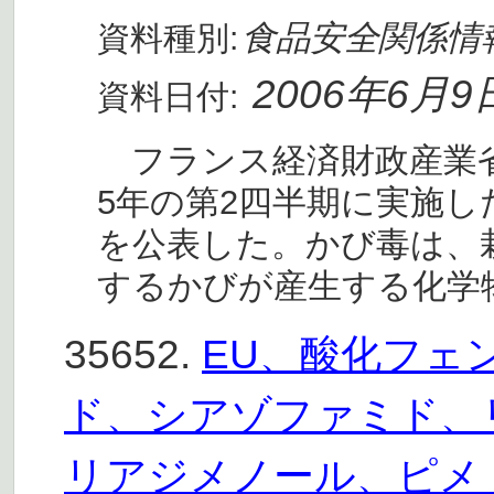
食品安全関係情
資料種別:
2006年6月9
資料日付:
フランス経済財政産業省
5年の第2四半期に実施
を公表した。かび毒は、
するかびが産生する化学
35652.
EU、酸化フェ
ド、シアゾファミド、
リアジメノール、ピメ