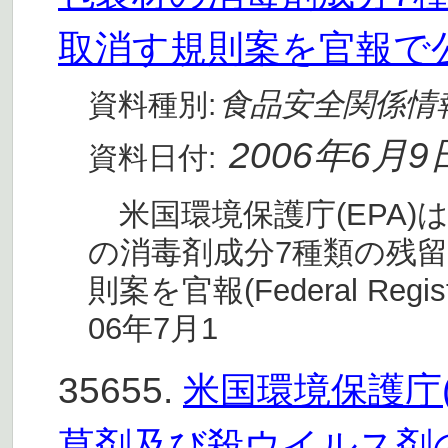
取消す規則案を官報で
食品安全関係情
資料種別:
2006年6月9
資料日付:
米国環境保護庁(EPA)
の消毒剤成分7種類の残
則案を官報(Federal Regi
06年7月1
35655.
米国環境保護庁(
草剤及び殺ウイルス剤