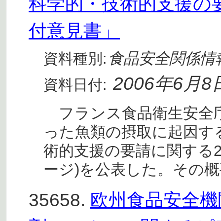
科学的・技術的支援の要
付意見書」
食品安全関係情
資料種別:
2006年6月8
資料日付:
フランス食品衛生安全庁(
った魚類の摂取に起因す
術的支援の要請に関する20
ージ)を公表した。その
35658.
欧州食品安全機