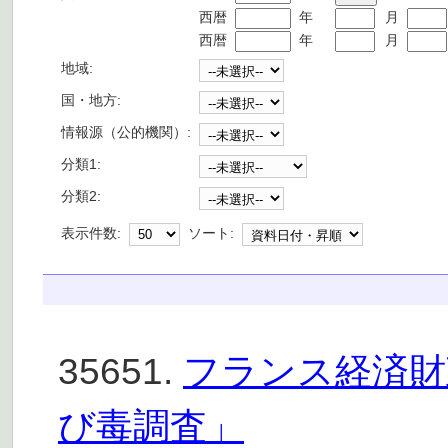
西暦
年
月
西暦
年
月
地域:
国・地方:
情報源（公的機関）:
分類1:
分類2:
表示件数:
ソート:
35651.
フランス経済財
び毒調査」