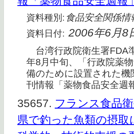
報「薬物食品安全週報」
食品安全関係情
資料種別:
2006年6月8
資料日付:
台湾行政院衛生署FDA準
年8月中旬、「行政院薬物
備のために設置された機
刊情報「薬物食品安全週報
35657.
フランス食品衛生
県で釣った魚類の摂取