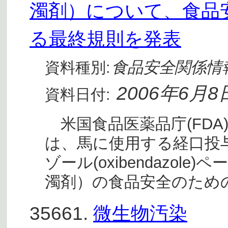
濁剤）について、食品
る最終規則を発表
食品安全関係情
資料種別:
2006年6月8
資料日付:
米国食品医薬品庁(FDA)
は、馬に使用する経口投
ゾール(oxibendazo
濁剤）の食品安全のため
35661.
微生物汚染