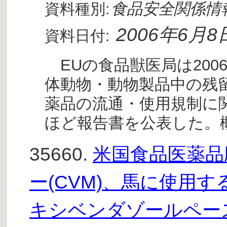
食品安全関係情
資料種別:
2006年6月8
資料日付:
EUの食品獣医局は200
体動物・動物製品中の残
薬品の流通・使用規制に
ほど報告書を公表した。
35660.
米国食品医薬品
ー(CVM)、馬に使用
キシベンダゾールペー