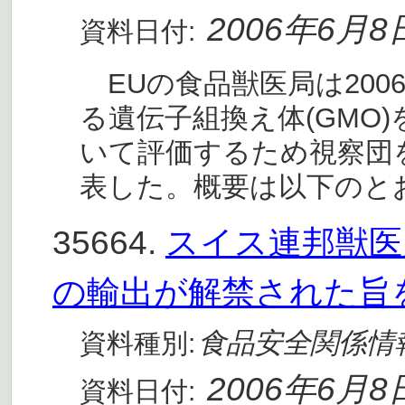
2006年6月8
資料日付:
EUの食品獣医局は200
る遺伝子組換え体(GMO
いて評価するため視察団
表した。概要は以下のと
35664.
スイス連邦獣医局
の輸出が解禁された旨
食品安全関係情
資料種別:
2006年6月8
資料日付: