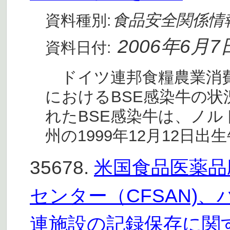
食品安全関係情
資料種別:
2006年6月7
資料日付:
ドイツ連邦食糧農業消費者
におけるBSE感染牛の
れたBSE感染牛は、ノ
州の1999年12月12日出
35678.
米国食品医薬品
センター（CFSAN)
連施設の記録保存に関