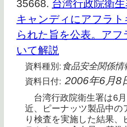
35668.
台湾行政院衛生
キャンディにアフラト
られた旨を公表。アフ
いて解説
食品安全関係情
資料種別:
2006年6月8
資料日付:
台湾行政院衛生署は6月
近、ピーナッツ製品中の
り検査を実施した結果、