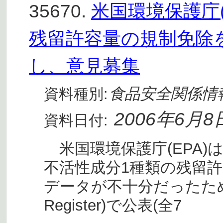
35670.
米国環境保護庁(
残留許容量の規制免除
し、意見募集
食品安全関係情
資料種別:
2006年6月8
資料日付:
米国環境保護庁(EPA)
不活性成分1種類の残留
データが不十分だったため取
Register)で公表(全7