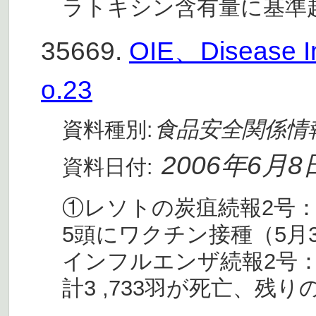
ラトキシン含有量に基準
35669.
OIE、Disease I
o.23
食品安全関係情
資料種別:
2006年6月8
資料日付:
①レソトの炭疽続報2号：
5頭にワクチン接種（5月
インフルエンザ続報2号：
計3 ,733羽が死亡、残りの1