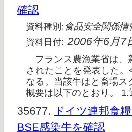
確認
食品安全関係情
資料種別:
2006年6月7
資料日付:
フランス農漁業省は、新
されたことを発表した。今年
なる。当該牛はと畜場
概要は以下のとおり。 1
35677.
ドイツ連邦食糧農
BSE感染牛を確認