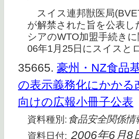
スイス連邦獣医局(BVE
が解禁された旨を公表し
シアのWTO加盟手続きに
06年1月25日にスイス
35665.
豪州・NZ食品基
の表示義務化にかかる
向けの広報小冊子公表
食品安全関係情
資料種別:
2006年6月8
資料日付: