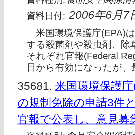
2006年6月7
資料日付:
米国環境保護庁(EPA)
する殺菌剤や殺虫剤、除
それぞれ官報(Federal R
日から有効になったが、
35681.
米国環境保護庁
の規制免除の申請3件
官報で公表し、意見募