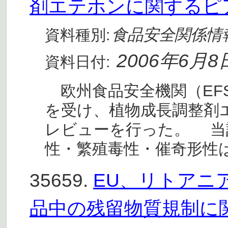
剤エテホンに関するピ
食品安全関係情
資料種別:
2006年6月8
資料日付:
欧州食品安全機関（EF
を受け、植物成長調整剤
レビューを行った。 当
性・繁殖毒性・催奇形性
35659.
EU、リトアニ
品中の残留物質規制に