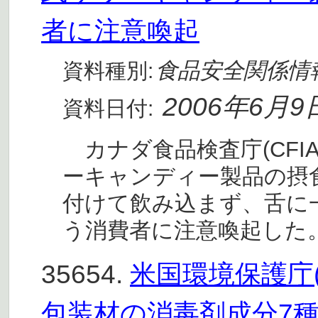
者に注意喚起
食品安全関係情
資料種別:
2006年6月9
資料日付:
カナダ食品検査庁(CFI
ーキャンディー製品の摂
付けて飲み込まず、舌に
う消費者に注意喚起した
35654.
米国環境保護庁
包装材の消毒剤成分7