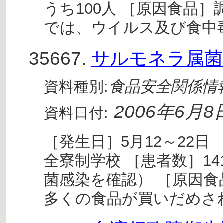
うち100人 ［原因食品
では、ウイルス及び食中
35667.
サルモネラ属菌
食品安全関係情
資料種別:
2006年6月8
資料日付:
［発生日］5月12～22
全寮制学校 ［患者数］1
菌感染を確認） ［原因
多くの食品が買いだめさ