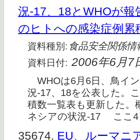
況-17、18とWHO
のヒトへの感染症例累
食品安全関係情
資料種別:
2006年6月7
資料日付:
WHOは6月6日、鳥イ
況-17、18を公表した
積数一覧表も更新した。概
ネシアの状況-17 ここ
35674.
EU、ルーマニ