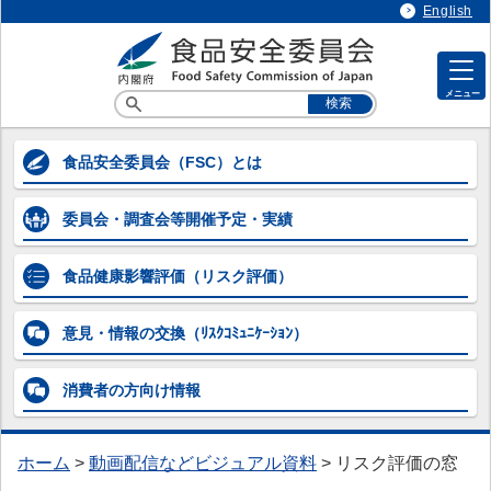
English
メニュー
各専門調査会等の情報
食品安全委員会
（FSC）とは
各専門調査会等の情報
委員会・調査会等
開催予定・実績
> 企画等専門調査会
> 添加物専門調査会
食品健康影響評価
（リスク評価）
> 農薬第一～第五専門調査会
意見・情報の交換
（ﾘｽｸｺﾐｭﾆｹｰｼｮﾝ）
> 動物用医薬品専門調査会
消費者の方向け
情報
> 器具・容器包装専門調査会
> 汚染物質等専門調査会
ホーム
>
動画配信などビジュアル資料
>
リスク評価の窓
> 微生物・ウイルス専門調査会