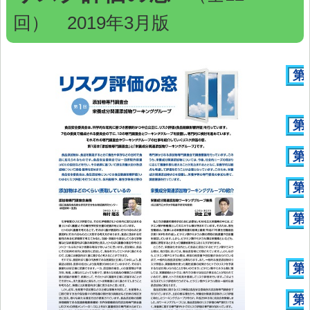
> 食品安全情報のデータベース検索
回） 2019年3月版
> 食品安全委員会による評価書・QA等一覧（50音順）
> 食品安全委員会が評価した化学物質の毒性評価情報
第 
> 食品ハザード情報ハブ
> 世界の情報
第 
食品健康影響評価のためのリスクプロファイル
第 
ファクトシート（科学的知見に基く概要書）
第 
食品安全モニター
食品安全モニター
第 
第 
第 