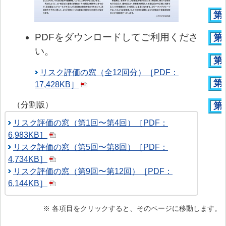
第 
PDFをダウンロードしてご利用くださ
第 
い。
第
リスク評価の窓（全12回分）［PDF：
第
17,428KB］
（分割版）
第
リスク評価の窓（第1回〜第4回）［PDF：
6,983KB］
リスク評価の窓（第5回〜第8回）［PDF：
4,734KB］
リスク評価の窓（第9回〜第12回）［PDF：
6,144KB］
※ 各項目をクリックすると、そのページに移動します。