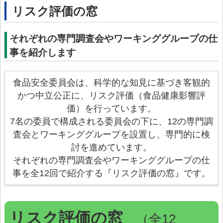
リスク評価の窓
> プリオン専門調査会
> かび毒・自然毒等専門調査会
それぞれの専門調査会やワーキンググループの仕
> 遺伝子組換え食品等専門調査会
事を紹介します
> 新開発食品専門調査会
食品安全委員会は、科学的な知見に基づき客観的
> 肥料・飼料等専門調査会
かつ中立公正に、リスク評価（食品健康影響評
> ワーキンググループ
価）を行っています。
> 以前設置していた主なワーキンググループ
7名の委員で構成される委員会の下に、12の専門調
査会とワーキンググループを設置し、専門的に検
委託研究・調査事業
討を進めています。
委託研究・調査事業等
それぞれの専門調査会やワーキンググループの仕
事を全12回で紹介する『リスク評価の窓』です。
> 研究課題について
> 調査事業について
データベース等
リスク評価の窓
（全12