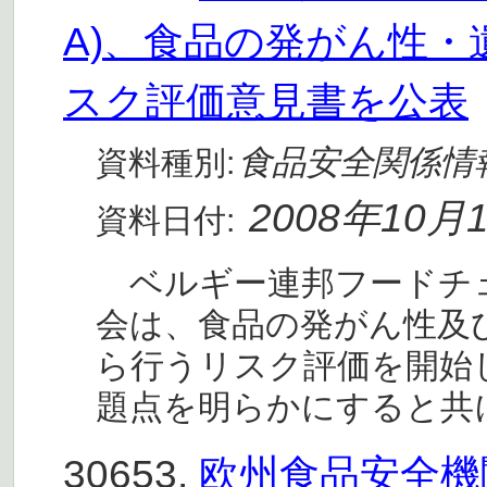
A)、食品の発がん性
スク評価意見書を公表
食品安全関係情
資料種別:
2008年10月
資料日付:
ベルギー連邦フードチェー
会は、食品の発がん性及
ら行うリスク評価を開始
題点を明らかにすると共
30653.
欧州食品安全機関