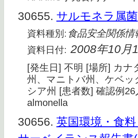
30655.
サルモネラ属菌
食品安全関係情
資料種別:
2008年10月
資料日付:
[発生日] 不明 [場所]
州、マニトバ州、ケベッ
シア州 [患者数] 確認例26人
almonella
30656.
英国環境・食料・