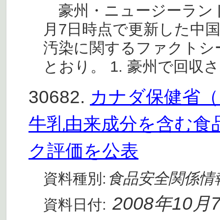
豪州・ニュージーランド食
月7日時点で更新した中
汚染に関するファクトシ
とおり。 1. 豪州で回収さ
30682.
カナダ保健省（He
牛乳由来成分を含む食
ク評価を公表
食品安全関係情
資料種別:
2008年10月
資料日付: