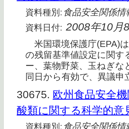
食品安全関係情
資料種別:
2008年10月
資料日付:
米国環境保護庁(EPA)
の残留基準値設定に関す
ー、葉物野菜、玉ねぎなど：
同日から有効で、異議申
30675.
欧州食品安全機関
酸類に関する科学的意
食品安全関係情
資料種別: