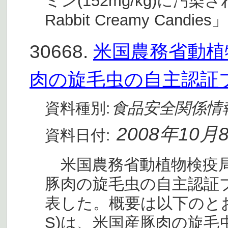
ミン(152mg/kg)に汚
Rabbit Creamy Can
30668.
米国農務省動植物
肉の旋毛虫の自主認証
食品安全関係情
資料種別:
2008年10月
資料日付:
米国農務省動植物検疫局(A
豚肉の旋毛虫の自主認証
表した。概要は以下のとおり
S)は、米国産豚肉の旋毛