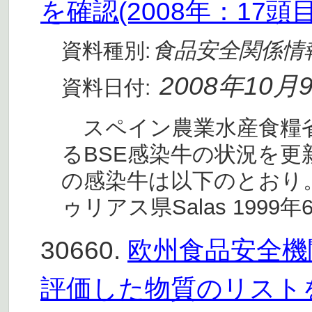
を確認(2008年：17頭
食品安全関係情
資料種別:
2008年10月
資料日付:
スペイン農業水産食糧省(
るBSE感染牛の状況を更
の感染牛は以下のとおり。
ゥリアス県Salas 1999年
30660.
欧州食品安全機関
評価した物質のリスト