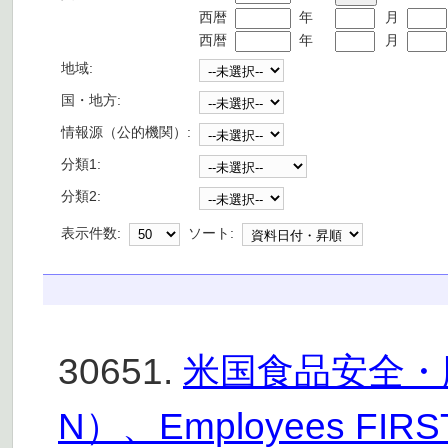
西暦
年
月
西暦
年
月
地域:
国・地方:
情報源（公的機関）:
分類1:
分類2:
表示件数:
ソート:
30651.
米国食品安全・
N）、Employees 