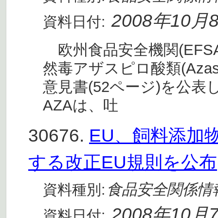
2008年10月
資料日付:
欧州食品安全機関(EFSA
然毒アザスピロ酸類(Azaspi
意見書(52ページ)を公表
AZAは、吐
30676.
EU、飼料添加
する改正EU規則を公布
食品安全関係情
資料種別:
2008年10月
資料日付: