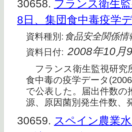
30658.
フランス衛生監視研
8日、集団食中毒疫学デー
食品安全関係情
資料種別:
2008年10月
資料日付:
フランス衛生監視研究所(
食中毒の疫学データ(2006-
で公表した。届出件数の
源、原因菌別発生件数、
30659.
スペイン農業水産