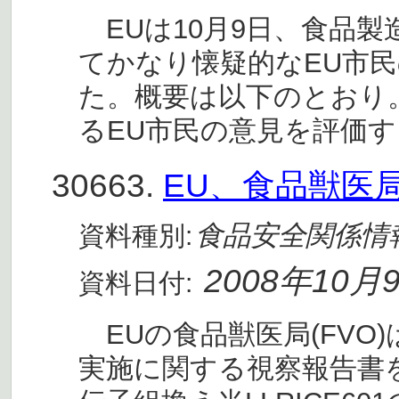
EUは10月9日、食品
てかなり懐疑的なEU市
た。概要は以下のとおり。
るEU市民の意見を評価
30663.
EU、食品獣医局
食品安全関係情
資料種別:
2008年10月
資料日付:
EUの食品獣医局(FVO
実施に関する視察報告書を