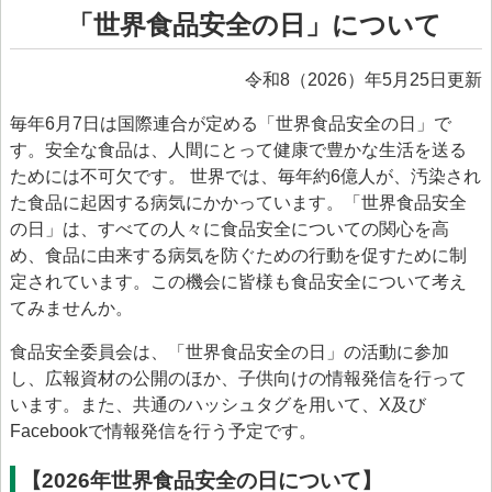
「世界食品安全の日」について
> プリオン専門調査会
> かび毒・自然毒等専門調査会
令和8（2026）年5月25日更新
> 遺伝子組換え食品等専門調査会
毎年6月7日は国際連合が定める「世界食品安全の日」で
> 新開発食品専門調査会
す。安全な食品は、人間にとって健康で豊かな生活を送る
ためには不可欠です。 世界では、毎年約6億人が、汚染され
> 肥料・飼料等専門調査会
た食品に起因する病気にかかっています。「世界食品安全
> ワーキンググループ
の日」は、すべての人々に食品安全についての関心を高
め、食品に由来する病気を防ぐための行動を促すために制
> 以前設置していた主なワーキンググループ
定されています。この機会に皆様も食品安全について考え
委託研究・調査事業
てみませんか。
委託研究・調査事業等
食品安全委員会は、「世界食品安全の日」の活動に参加
し、広報資材の公開のほか、子供向けの情報発信を行って
> 研究課題について
います。また、共通のハッシュタグを用いて、X及び
> 調査事業について
Facebookで情報発信を行う予定です。
データベース等
【2026年世界食品安全の日について】