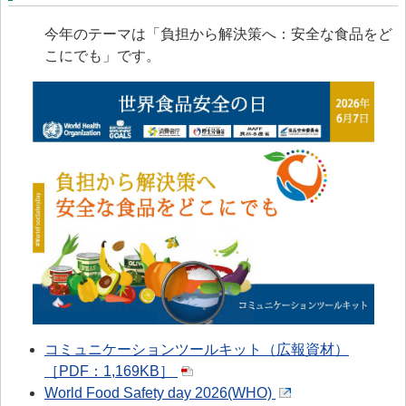
> 食品安全情報のデータベース検索
今年のテーマは「負担から解決策へ：安全な食品をど
> 食品安全委員会による評価書・QA等一覧（50音順）
こにでも」です。
> 食品安全委員会が評価した化学物質の毒性評価情報
> 食品ハザード情報ハブ
> 世界の情報
食品健康影響評価のためのリスクプロファイル
ファクトシート（科学的知見に基く概要書）
食品安全モニター
食品安全モニター
コミュニケーションツールキット（広報資材）
［PDF：1,169KB］
World Food Safety day 2026(WHO)