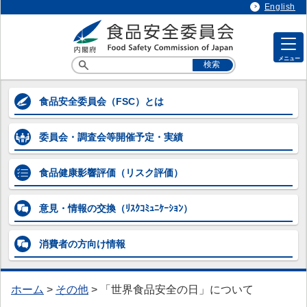
English
メニュー
各専門調査会等の情報
食品安全委員会
（FSC）とは
各専門調査会等の情報
委員会・調査会等
開催予定・実績
> 企画等専門調査会
> 添加物専門調査会
食品健康影響評価
（リスク評価）
> 農薬第一～第五専門調査会
意見・情報の交換
（ﾘｽｸｺﾐｭﾆｹｰｼｮﾝ）
> 動物用医薬品専門調査会
消費者の方向け
情報
> 器具・容器包装専門調査会
> 汚染物質等専門調査会
ホーム
>
その他
>
「世界食品安全の日」について
> 微生物・ウイルス専門調査会