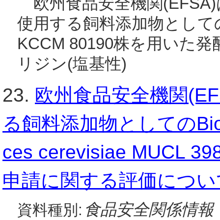
欧州食品安全機関(EFSA)
使用する飼料添加物としてのCoryn
KCCM 80190株を用いた
リジン(塩基性)
23.
欧州食品安全機関(E
る飼料添加物としてのBiospr
ces cerevisiae MU
申請に関する評価につい
食品安全関係情報
資料種別: