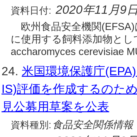
2020年11月9
資料日付:
欧州食品安全機関(EFSA)
に使用する飼料添加物としてのBi
accharomyces cerevisi
24.
米国環境保護庁(EPA
IS)評価を作成するの
見公募用草案を公表
食品安全関係情報
資料種別: