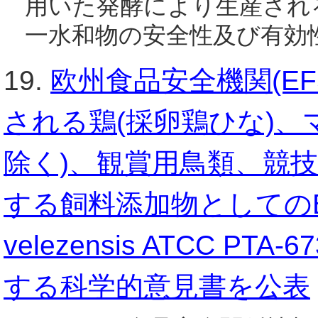
用いた発酵により生産され
一水和物の安全性及び有効
19.
欧州食品安全機関(E
される鶏(採卵鶏ひな)、
除く)、観賞用鳥類、競
する飼料添加物としてのBacillus
velezensis ATCC 
する科学的意見書を公表