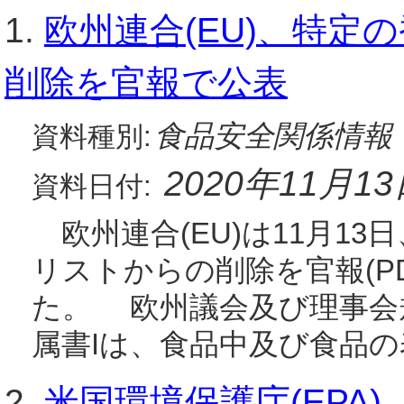
1.
欧州連合(EU)、特
削除を官報で公表
食品安全関係情報
資料種別:
2020年11月1
資料日付:
欧州連合(EU)は11月1
リストからの削除を官報(P
た。 欧州議会及び理事会規則(E
属書Iは、食品中及び食品の
2.
米国環境保護庁(EPA