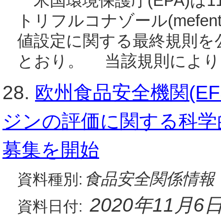
米国環境保護庁(EPA)は
トリフルコナゾール(mefentri
値設定に関する最終規則を
とおり。 当該規則により
28.
欧州食品安全機関(E
ジンの評価に関する科学
募集を開始
食品安全関係情報
資料種別:
2020年11月6
資料日付: