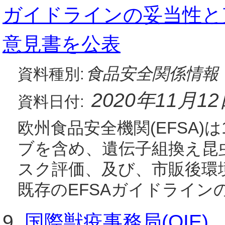
ガイドラインの妥当性と
意見書を公表
食品安全関係情報
資料種別:
2020年11月1
資料日付:
欧州食品安全機関(EFSA)
ブを含め、遺伝子組換え昆
スク評価、及び、市販後環
既存のEFSAガイドライン
9.
国際獣疫事務局(OIE) , Di