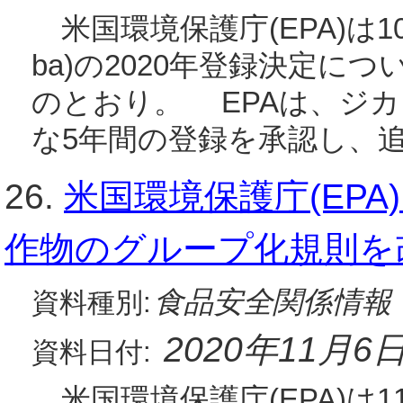
米国環境保護庁(EPA)は10
ba)の2020年登録決定に
のとおり。 EPAは、ジ
な5年間の登録を承認し、
26.
米国環境保護庁(EP
作物のグループ化規則を
食品安全関係情報
資料種別:
2020年11月6
資料日付:
米国環境保護庁(EPA)は