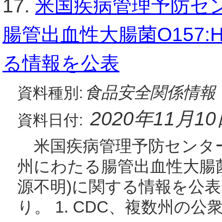
17.
米国疾病管理予防セン
腸管出血性大腸菌O157:
る情報を公表
食品安全関係情報
資料種別:
2020年11月1
資料日付:
米国疾病管理予防センター(
州にわたる腸管出血性大腸菌O
源不明)に関する情報を公
り。 1. CDC、複数州の