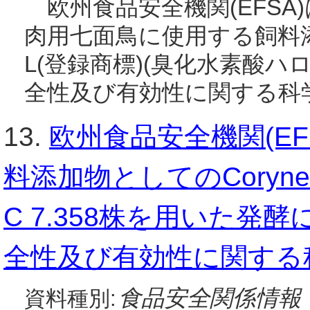
欧州食品安全機関(EFSA)
肉用七面鳥に使用する飼料添
L(登録商標)(臭化水素酸
全性及び有効性に関する科学
13.
欧州食品安全機関(E
料添加物としてのCorynebact
C 7.358株を用いた発
全性及び有効性に関する
食品安全関係情報
資料種別: