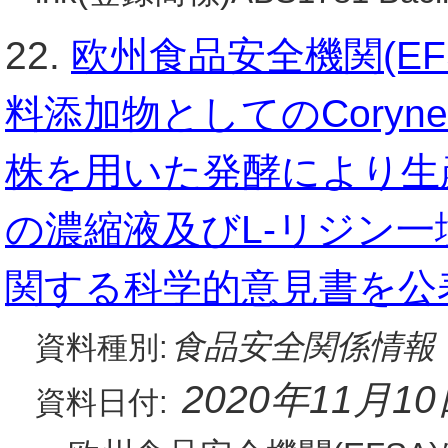
22.
欧州食品安全機関(E
料添加物としてのCorynebact
株を用いた発酵により生産
の濃縮液及びL-リジン
関する科学的意見書を公
食品安全関係情報
資料種別:
2020年11月1
資料日付: