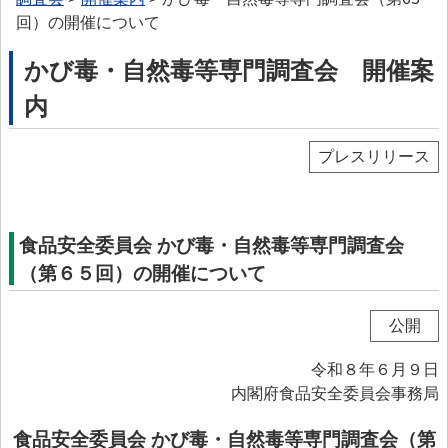
> プリオン専門調査会
回）の開催について
> かび毒・自然毒等専門調査会
かび毒・自然毒等専門調査会 開催案
> 遺伝子組換え食品等専門調査会
内
> 新開発食品専門調査会
プレスリリース
> 肥料・飼料等専門調査会
> ワーキンググループ
> 以前設置していた主なワーキンググループ
食品安全委員会 かび毒・自然毒等専門調査会
（第６５回）の開催について
委託研究・調査事業
委託研究・調査事業等
公開
> 研究課題について
令和８年６月９日
> 調査事業について
内閣府食品安全委員会事務局
データベース等
食品安全委員会 かび毒・自然毒等専門調査会（第