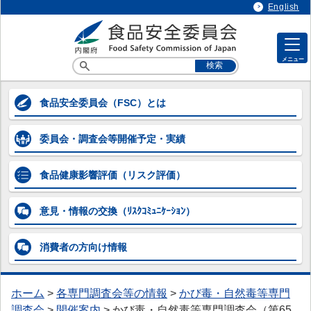
English
メニュー
各専門調査会等の情報
食品安全委員会
（FSC）とは
各専門調査会等の情報
委員会・調査会等
開催予定・実績
> 企画等専門調査会
> 添加物専門調査会
食品健康影響評価
（リスク評価）
> 農薬第一～第五専門調査会
意見・情報の交換
（ﾘｽｸｺﾐｭﾆｹｰｼｮﾝ）
> 動物用医薬品専門調査会
消費者の方向け
情報
> 器具・容器包装専門調査会
> 汚染物質等専門調査会
ホーム
>
各専門調査会等の情報
>
かび毒・自然毒等専門
> 微生物・ウイルス専門調査会
調査会
>
開催案内
>
かび毒・自然毒等専門調査会（第65