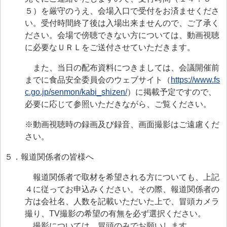
５）を厳守のうえ、会場入口で受付をお済ませくださ
い。受付時間終了後は入場出来ませんので、ご了承く
ださい。会場で傍聴できない方については、動画視聴
に必要なＵＲＬをご送付させていただきます。
また、当日の配布資料につきましては、会議開催前
までに食品安全委員会のウェブサイト（
https://www.fs
c.go.jp/senmon/kabi_shizen/
）に掲載予定ですので、
必要に応じて参照いただきながら、ご覧ください。
※動画視聴時の録画及び録音、画面撮影はご遠慮くだ
さい。
５．報道関係者の皆様へ
報道関係者で取材を希望される方についても、上記
４に従ってお申込みください。その際、報道関係者の
方は会社名、人数を記載いただいた上で、冒頭カメラ
撮り、TV撮影の希望の有無を必ず選択ください。
撮影については、冒頭のみでお願いします。