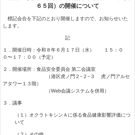
> 食品安全情報のデータベース検索
６５回）の開催について
> 食品安全委員会による評価書・QA等一覧（50音順）
標記会合を下記のとおり開催しますので、お知らせいた
します。
> 食品安全委員会が評価した化学物質の毒性評価情報
記
> 食品ハザード情報ハブ
> 世界の情報
１．開催日時：令和８年６月１７日（水） １５：０
０〜１７：００（予定）
食品健康影響評価のためのリスクプロファイル
２．開催場所：食品安全委員会 第二会議室
ファクトシート（科学的知見に基く概要書）
（港区虎ノ門２−２−３ 虎ノ門アルセ
食品安全モニター
アタワー１３階）
（Web会議システムを併用）
食品安全モニター
３．議事
（１）
オクラトキシンＡに係る食品健康影響評価につ
いて
（２）その他