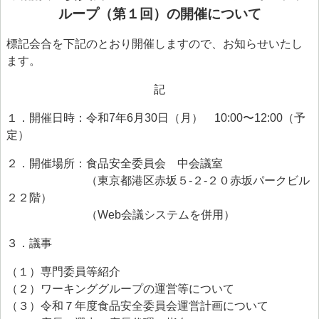
> 食品安全情報のデータベース検索
ループ（第１回）の開催について
> 食品安全委員会による評価書・QA等一覧（50音順）
標記会合を下記のとおり開催しますので、お知らせいたし
ます。
> 食品安全委員会が評価した化学物質の毒性評価情報
記
> 食品ハザード情報ハブ
> 世界の情報
１．開催日時：令和7年6月30日（月） 10:00〜12:00（予
定）
食品健康影響評価のためのリスクプロファイル
２．開催場所：食品安全委員会 中会議室
ファクトシート（科学的知見に基く概要書）
（東京都港区赤坂５-２-２０赤坂パークビル
食品安全モニター
２２階）
（Web会議システムを併用）
食品安全モニター
３．議事
（１）専門委員等紹介
（２）ワーキンググループの運営等について
（３）令和７年度食品安全委員会運営計画について