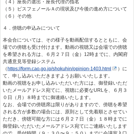
（４）座長の選出・座長代理の指名
（５）ビスフェノールＡの現状及び今後の進め方について
（６）その他
４．傍聴の申込みについて
本会合については、その様子を動画配信するとともに、会
場での傍聴も受け付けます。動画の視聴又は会場での傍聴
を希望される方は、６月２７日（金）12時までに、内閣府
共通意見等登録システム
（
https://form.cao.go.jp/shokuhin/opinion-1403.html
）に
て、申し込みいただきますようお願いいたします。
動画の視聴をお申し込みいただいた方には、御登録いただ
いたメールアドレス宛てに、視聴に必要なURLを、６月３
０日（月）８時までに御連絡いたします。
なお、会場での傍聴席は限りがありますので、傍聴を希望
される方が多数の場合には、原則として先着順とさせてい
ただき、傍聴可能な方には６月２７日（金）１８時までに
御登録いただいたメールアドレス宛てにご連絡いたします
ので、受付時間（９：３０〜９：５０）までに会議室入口