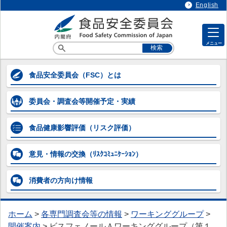
English
メニュー
各専門調査会等の情報
食品安全委員会
（FSC）とは
各専門調査会等の情報
委員会・調査会等
開催予定・実績
> 企画等専門調査会
> 添加物専門調査会
食品健康影響評価
（リスク評価）
> 農薬第一～第五専門調査会
意見・情報の交換
（ﾘｽｸｺﾐｭﾆｹｰｼｮﾝ）
> 動物用医薬品専門調査会
消費者の方向け
情報
> 器具・容器包装専門調査会
> 汚染物質等専門調査会
ホーム
>
各専門調査会等の情報
>
ワーキンググループ
>
> 微生物・ウイルス専門調査会
開催案内
>
ビスフェノールＡワーキンググループ（第１