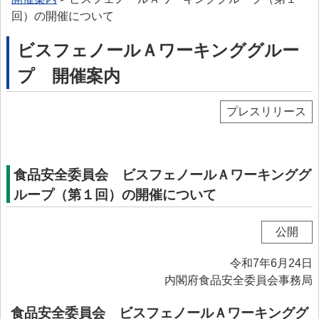
> プリオン専門調査会
回）の開催について
> かび毒・自然毒等専門調査会
ビスフェノールＡワーキンググルー
> 遺伝子組換え食品等専門調査会
プ 開催案内
> 新開発食品専門調査会
プレスリリース
> 肥料・飼料等専門調査会
> ワーキンググループ
> 以前設置していた主なワーキンググループ
食品安全委員会 ビスフェノールＡワーキンググ
ループ（第１回）の開催について
委託研究・調査事業
委託研究・調査事業等
公開
> 研究課題について
令和7年6月24日
> 調査事業について
内閣府食品安全委員会事務局
データベース等
食品安全委員会 ビスフェノールＡワーキンググ