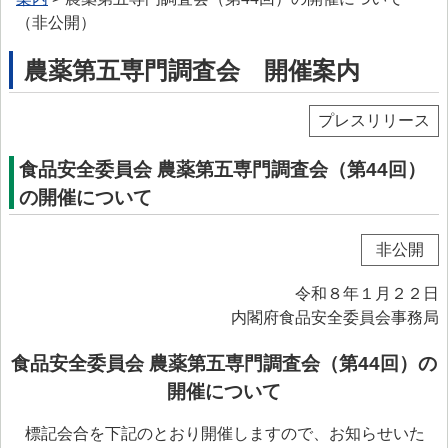
> プリオン専門調査会
（非公開）
> かび毒・自然毒等専門調査会
農薬第五専門調査会 開催案内
> 遺伝子組換え食品等専門調査会
プレスリリース
> 新開発食品専門調査会
食品安全委員会 農薬第五専門調査会（第44回）
> 肥料・飼料等専門調査会
の開催について
> ワーキンググループ
> 以前設置していた主なワーキンググループ
非公開
委託研究・調査事業
令和８年１月２２日
委託研究・調査事業等
内閣府食品安全委員会事務局
> 研究課題について
食品安全委員会 農薬第五専門調査会（第44回）の
開催について
> 調査事業について
データベース等
標記会合を下記のとおり開催しますので、お知らせいた