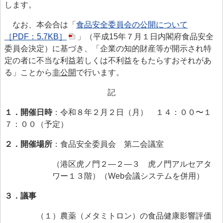
します。
> 食品安全情報のデータベース検索
なお、本会合は「
食品安全委員会の公開について
> 食品安全委員会による評価書・QA等一覧（50音順）
［PDF：5.7KB］
」（平成15年７月１日内閣府食品安全
> 食品安全委員会が評価した化学物質の毒性評価情報
委員会決定）に基づき、「企業の知的財産等が開示され特
定の者に不当な利益若しくは不利益をもたらすおそれがあ
> 食品ハザード情報ハブ
る」ことから
非公開
で行います。
> 世界の情報
記
食品健康影響評価のためのリスクプロファイル
１．開催日時
：令和８年２月２日（月） １４：００〜１
ファクトシート（科学的知見に基く概要書）
７：００（予定）
食品安全モニター
２．開催場所
：食品安全委員会 第二会議室
食品安全モニター
（港区虎ノ門２―２―３ 虎ノ門アルセアタ
ワー１３階）（Web会議システムを併用）
３．議事
（１）
農薬（メタミトロン）の食品健康影響評価