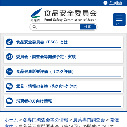
English
メニュー
各専門調査会等の情報
食品安全委員会
（FSC）とは
各専門調査会等の情報
委員会・調査会等
開催予定・実績
> 企画等専門調査会
> 添加物専門調査会
食品健康影響評価
（リスク評価）
> 農薬第一～第五専門調査会
意見・情報の交換
（ﾘｽｸｺﾐｭﾆｹｰｼｮﾝ）
> 動物用医薬品専門調査会
消費者の方向け
情報
> 器具・容器包装専門調査会
> 汚染物質等専門調査会
ホーム
>
各専門調査会等の情報
>
農薬専門調査会
>
開催
> 微生物・ウイルス専門調査会
案内
>
農薬第五専門調査会（第44回）の開催について