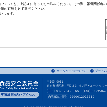
についても、上記４に従ってお申込みください。その際、報道関係者の
希望の有無を必ず選択ください。
いします。
ホームページについて
プライ
〒105-0001
東京都港区虎ノ門2-2-3
虎ノ門アルセアタワー
03-6234-1166
03-3584-
TEL
FAX
事務所 所在地・アクセス
2000012010019
内閣府法人番号