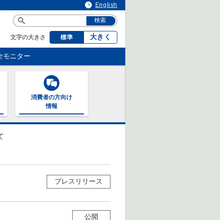
English
大きく
文字の大きさ
標準
全モニター
消費者の方向け
情報
て
プレスリリース
公開