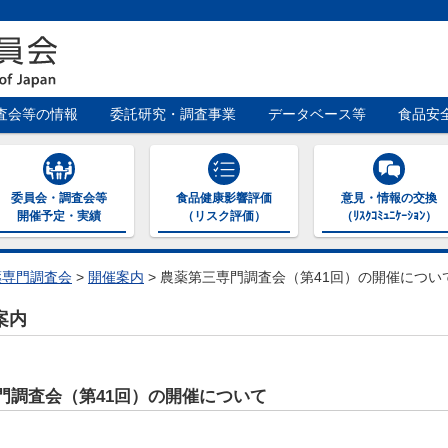
査会等の情報
委託研究・調査事業
データベース等
食品安
委員会・調査会等
食品健康影響評価
意見・情報の交換
開催予定・実績
（リスク評価）
（ﾘｽｸｺﾐｭﾆｹｰｼｮﾝ）
薬専門調査会
>
開催案内
>
農薬第三専門調査会（第41回）の開催につい
案内
門調査会（第41回）の開催について