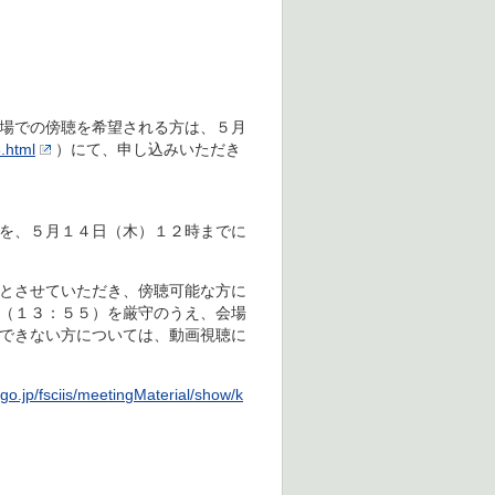
場での傍聴を希望される方は、５月
3.html
）にて、申し込みいただき
を、５月１４日（木）１２時までに
とさせていただき、傍聴可能な方に
（１３：５５）を厳守のうえ、会場
できない方については、動画視聴に
.go.jp/fsciis/meetingMaterial/show/k