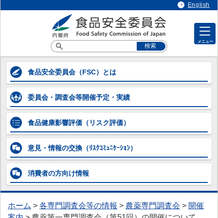
English
メニュー
各専門調査会等の情報
食品安全委員会
（FSC）とは
各専門調査会等の情報
委員会・調査会等
開催予定・実績
> 企画等専門調査会
> 添加物専門調査会
食品健康影響評価
（リスク評価）
> 農薬第一～第五専門調査会
意見・情報の交換
（ﾘｽｸｺﾐｭﾆｹｰｼｮﾝ）
> 動物用医薬品専門調査会
消費者の方向け
情報
> 器具・容器包装専門調査会
> 汚染物質等専門調査会
ホーム
>
各専門調査会等の情報
>
農薬専門調査会
>
開催
> 微生物・ウイルス専門調査会
案内
>
農薬第一専門調査会（第51回）の開催について