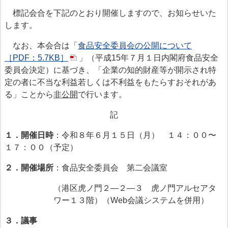
> 食品安全情報のデータベース検索
標記会合を下記のとおり開催しますので、お知らせいた
します。
> 食品安全委員会による評価書・QA等一覧（50音順）
なお、本会合は「
食品安全委員会の公開について
> 食品安全委員会が評価した化学物質の毒性評価情報
［PDF：5.7KB］
」（平成15年７月１日内閣府食品安全
> 食品ハザード情報ハブ
委員会決定）に基づき、「企業の知的財産等が開示され特
定の者に不当な利益若しくは不利益をもたらすおそれがあ
> 世界の情報
る」ことから
非公開
で行います。
食品健康影響評価のためのリスクプロファイル
記
ファクトシート（科学的知見に基く概要書）
１．開催日時
：令和８年６月１５日（月） １４：００〜
食品安全モニター
１７：００（予定）
食品安全モニター
２．開催場所
：食品安全委員会 第二会議室
（港区虎ノ門２—２—３ 虎ノ門アルセアタ
ワー１３階）（Web会議システムを併用）
３．議事