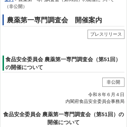
> プリオン専門調査会
（非公開）
> かび毒・自然毒等専門調査会
農薬第一専門調査会 開催案内
> 遺伝子組換え食品等専門調査会
プレスリリース
> 新開発食品専門調査会
> 肥料・飼料等専門調査会
> ワーキンググループ
食品安全委員会 農薬第一専門調査会（第51回）
の開催について
> 以前設置していた主なワーキンググループ
委託研究・調査事業
非公開
委託研究・調査事業等
令和８年６月４日
> 研究課題について
内閣府食品安全委員会事務局
> 調査事業について
食品安全委員会 農薬第一専門調査会（第51回）の
データベース等
開催について