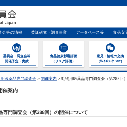
査会等の情報
委託研究・調査事業
データベース等
食品安
委員会・調査会等
食品健康影響評価
意見・情報の交換
開催予定・実績
（リスク評価）
（ﾘｽｸｺﾐｭﾆｹｰｼｮﾝ）
物用医薬品専門調査会
>
開催案内
>
動物用医薬品専門調査会（第288回
開催案内
品専門調査会（第288回）の開催について