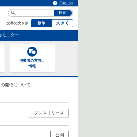
English
大きく
文字の大きさ
標準
全モニター
消費者の方向け
情報
）の開催について
プレスリリース
公開