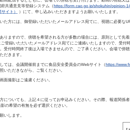
動画配信するとともに、会場での傍聴も受け付けます。動画の視聴又は
閣府共通意見等登録システム（
https://form.cao.go.jp/shokuhin/opinion-1
）にて、申し込みいただきますようお願いいたします。
た方には、御登録いただいたメールアドレス宛てに、視聴に必要なURL
ありますので、傍聴を希望される方が多数の場合には、原則として先着
でにご登録いただいたメールアドレス宛てにご連絡いたしますので、受付時
。受付時間終了後は入場できませんので、ご了承ください。会場で傍聴
ただきます。
ては、会議開催前までに食品安全委員会のWebサイト（
https://www.
照いただきながら、ご覧ください。
画面撮影はご遠慮ください。
方についても、上記４に従ってお申込みください。その際、報道関係者
撮影の希望の有無を必ず選択ください。
願いします。