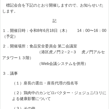
> 食品安全情報のデータベース検索
標記会合を下記のとおり開催しますので、お知らせいた
します。
> 食品安全委員会による評価書・QA等一覧（50音順）
記
> 食品安全委員会が評価した化学物質の毒性評価情報
１．開催日時：令和8年6月18日（木） 14：00〜16：00
> 食品ハザード情報ハブ
（予定）
> 世界の情報
２．開催場所：食品安全委員会 第二会議室
食品健康影響評価のためのリスクプロファイル
（港区虎ノ門２−２−３ 虎ノ門アルセ
アタワー１３階）
ファクトシート（科学的知見に基く概要書）
（Web会議システムを併用）
食品安全モニター
３．議事
食品安全モニター
（１）座長の選出・座長代理の指名等
（２）鶏肉中のカンピロバクター・ジェジュニ/コリに
よる健康影響について
（３）その他