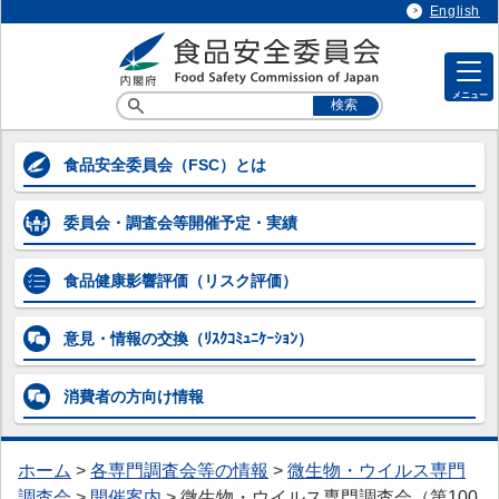
English
メニュー
各専門調査会等の情報
食品安全委員会
（FSC）とは
各専門調査会等の情報
委員会・調査会等
開催予定・実績
> 企画等専門調査会
> 添加物専門調査会
食品健康影響評価
（リスク評価）
> 農薬第一～第五専門調査会
意見・情報の交換
（ﾘｽｸｺﾐｭﾆｹｰｼｮﾝ）
> 動物用医薬品専門調査会
消費者の方向け
情報
> 器具・容器包装専門調査会
> 汚染物質等専門調査会
ホーム
>
各専門調査会等の情報
>
微生物・ウイルス専門
> 微生物・ウイルス専門調査会
調査会
>
開催案内
>
微生物・ウイルス専門調査会（第100