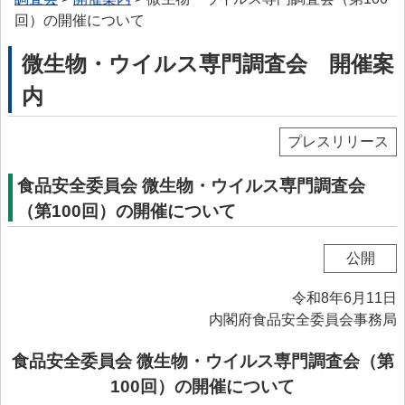
> プリオン専門調査会
回）の開催について
> かび毒・自然毒等専門調査会
微生物・ウイルス専門調査会 開催案
> 遺伝子組換え食品等専門調査会
内
> 新開発食品専門調査会
プレスリリース
> 肥料・飼料等専門調査会
食品安全委員会 微生物・ウイルス専門調査会
> ワーキンググループ
（第100回）の開催について
> 以前設置していた主なワーキンググループ
委託研究・調査事業
公開
委託研究・調査事業等
令和8年6月11日
> 研究課題について
内閣府食品安全委員会事務局
> 調査事業について
食品安全委員会 微生物・ウイルス専門調査会（第
100回）の開催について
データベース等