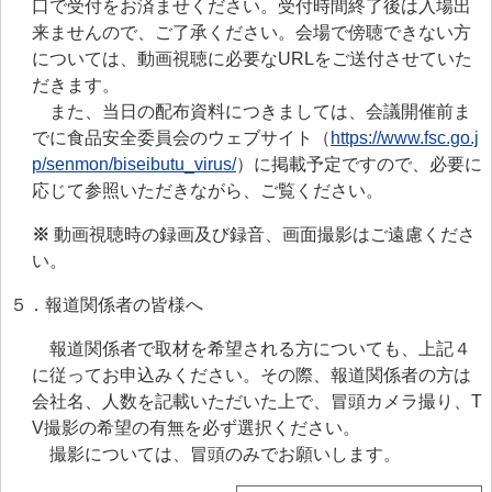
口で受付をお済ませください。受付時間終了後は入場出
来ませんので、ご了承ください。会場で傍聴できない方
については、動画視聴に必要なURLをご送付させていた
だきます。
また、当日の配布資料につきましては、会議開催前ま
でに食品安全委員会のウェブサイト（
https://www.fsc.go.j
p/senmon/biseibutu_virus/
）に掲載予定ですので、必要に
応じて参照いただきながら、ご覧ください。
※
動画視聴時の録画及び録音、画面撮影はご遠慮くださ
い。
５．報道関係者の皆様へ
報道関係者で取材を希望される方についても、上記４
に従ってお申込みください。その際、報道関係者の方は
会社名、人数を記載いただいた上で、冒頭カメラ撮り、T
V撮影の希望の有無を必ず選択ください。
撮影については、冒頭のみでお願いします。