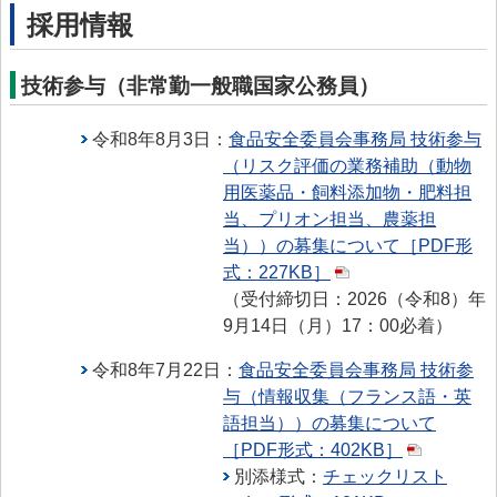
採用情報
> プリオン専門調査会
> かび毒・自然毒等専門調査会
技術参与（非常勤一般職国家公務員）
> 遺伝子組換え食品等専門調査会
令和8年8月3日：
食品安全委員会事務局 技術参与
> 新開発食品専門調査会
（リスク評価の業務補助（動物
> 肥料・飼料等専門調査会
用医薬品・飼料添加物・肥料担
当、プリオン担当、農薬担
> ワーキンググループ
当））の募集について［PDF形
> 以前設置していた主なワーキンググループ
式：227KB］
（受付締切日：2026（令和8）年
委託研究・調査事業
9月14日（月）17：00必着）
委託研究・調査事業等
令和8年7月22日：
食品安全委員会事務局 技術参
> 研究課題について
与（情報収集（フランス語・英
語担当））の募集について
> 調査事業について
［PDF形式：402KB］
データベース等
別添様式：
チェックリスト