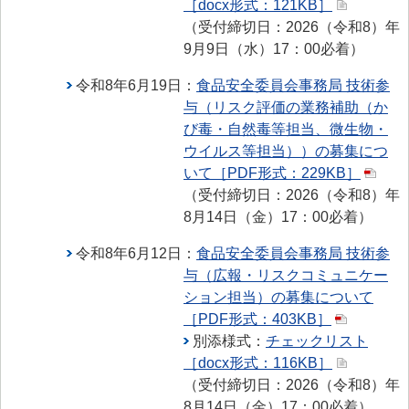
［docx形式：121KB］
> 食品安全情報のデータベース検索
（受付締切日：2026（令和8）年
> 食品安全委員会による評価書・QA等一覧（50音順）
9月9日（水）17：00必着）
> 食品安全委員会が評価した化学物質の毒性評価情報
令和8年6月19日：
食品安全委員会事務局 技術参
与（リスク評価の業務補助（か
> 食品ハザード情報ハブ
び毒・自然毒等担当、微生物・
> 世界の情報
ウイルス等担当））の募集につ
いて［PDF形式：229KB］
食品健康影響評価のためのリスクプロファイル
（受付締切日：2026（令和8）年
8月14日（金）17：00必着）
ファクトシート（科学的知見に基く概要書）
食品安全モニター
令和8年6月12日：
食品安全委員会事務局 技術参
与（広報・リスクコミュニケー
食品安全モニター
ション担当）の募集について
［PDF形式：403KB］
別添様式：
チェックリスト
［docx形式：116KB］
（受付締切日：2026（令和8）年
8月14日（金）17：00必着）