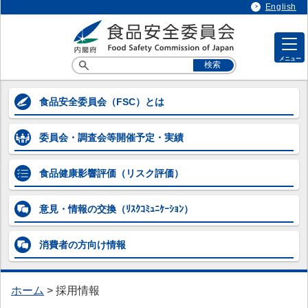
English
メニュー
各専門調査会等の情報
食品安全委員会
（FSC）とは
各専門調査会等の情報
委員会・調査会等
開催予定・実績
> 企画等専門調査会
> 添加物専門調査会
食品健康影響評価
（リスク評価）
> 農薬第一～第五専門調査会
意見・情報の交換
（ﾘｽｸｺﾐｭﾆｹｰｼｮﾝ）
> 動物用医薬品専門調査会
消費者の方向け
情報
> 器具・容器包装専門調査会
> 汚染物質等専門調査会
ホーム
>
採用情報
> 微生物・ウイルス専門調査会