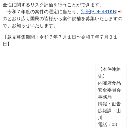
> 食品安全情報のデータベース検索
全性に関するリスク評価を行うことができます。
令和７年度の案件の選定に当たり、
別紙[PDF:481KB]
> 食品安全委員会による評価書・QA等一覧（50音順）
のとおり広く国民の皆様から案件候補を募集いたしますの
で、お知らせいたします。
> 食品安全委員会が評価した化学物質の毒性評価情報
> 食品ハザード情報ハブ
【意見募集期間：令和７年７月１日〜令和７年７月３１
日】
> 世界の情報
食品健康影響評価のためのリスクプロファイル
ファクトシート（科学的知見に基く概要書）
【本件連絡
先】
食品安全モニター
内閣府食品
食品安全モニター
安全委員会
事務局
情報・勧告
広報課 山
川
電話：03-