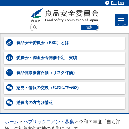
English
メニュー
各専門調査会等の情報
食品安全委員会
（FSC）とは
各専門調査会等の情報
委員会・調査会等
開催予定・実績
> 企画等専門調査会
> 添加物専門調査会
食品健康影響評価
（リスク評価）
> 農薬第一～第五専門調査会
意見・情報の交換
（ﾘｽｸｺﾐｭﾆｹｰｼｮﾝ）
> 動物用医薬品専門調査会
消費者の方向け
情報
> 器具・容器包装専門調査会
> 汚染物質等専門調査会
ホーム
>
パブリックコメント募集
>
令和７年度「自ら評
> 微生物・ウイルス専門調査会
価」の対象案件候補の募集について