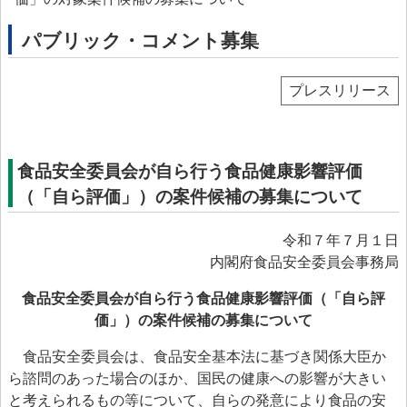
> プリオン専門調査会
パブリック・コメント募集
> かび毒・自然毒等専門調査会
> 遺伝子組換え食品等専門調査会
プレスリリース
> 新開発食品専門調査会
> 肥料・飼料等専門調査会
食品安全委員会が自ら行う食品健康影響評価
> ワーキンググループ
（「自ら評価」）の案件候補の募集について
> 以前設置していた主なワーキンググループ
令和７年７月１日
委託研究・調査事業
内閣府食品安全委員会事務局
委託研究・調査事業等
食品安全委員会が自ら行う食品健康影響評価（「自ら評
価」）の案件候補の募集について
> 研究課題について
> 調査事業について
食品安全委員会は、食品安全基本法に基づき関係大臣か
ら諮問のあった場合のほか、国民の健康への影響が大きい
データベース等
と考えられるもの等について、自らの発意により食品の安