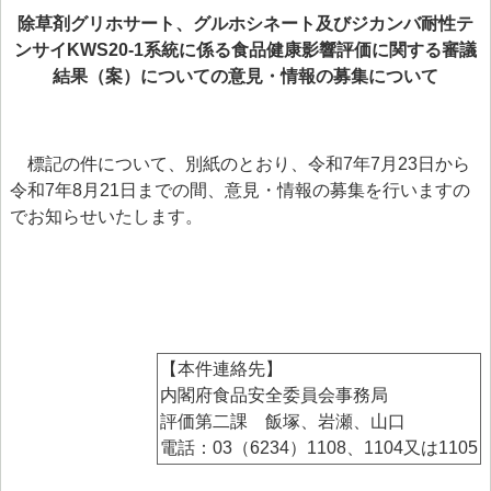
> 食品安全情報のデータベース検索
除草剤グリホサート、グルホシネート及びジカンバ耐性テ
ンサイKWS20-1系統に係る食品健康影響評価に関する審議
> 食品安全委員会による評価書・QA等一覧（50音順）
結果（案）についての意見・情報の募集について
> 食品安全委員会が評価した化学物質の毒性評価情報
> 食品ハザード情報ハブ
標記の件について、別紙のとおり、令和7年7月23日から
> 世界の情報
令和7年8月21日までの間、意見・情報の募集を行いますの
でお知らせいたします。
食品健康影響評価のためのリスクプロファイル
ファクトシート（科学的知見に基く概要書）
食品安全モニター
食品安全モニター
【本件連絡先】
内閣府食品安全委員会事務局
評価第二課 飯塚、岩瀬、山口
電話：03（6234）1108、1104又は1105