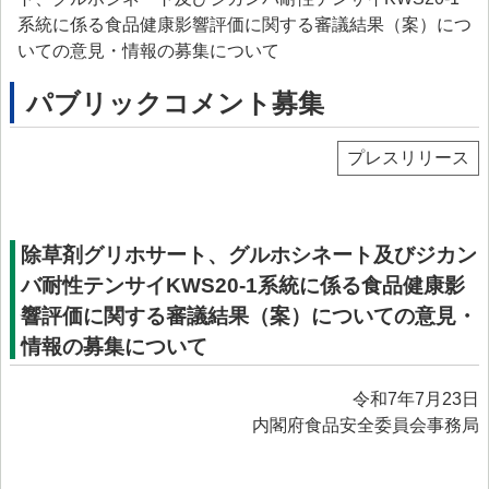
> プリオン専門調査会
系統に係る食品健康影響評価に関する審議結果（案）につ
いての意見・情報の募集について
> かび毒・自然毒等専門調査会
パブリックコメント募集
> 遺伝子組換え食品等専門調査会
> 新開発食品専門調査会
プレスリリース
> 肥料・飼料等専門調査会
> ワーキンググループ
除草剤グリホサート、グルホシネート及びジカン
> 以前設置していた主なワーキンググループ
バ耐性テンサイKWS20-1系統に係る食品健康影
委託研究・調査事業
響評価に関する審議結果（案）についての意見・
情報の募集について
委託研究・調査事業等
> 研究課題について
令和7年7月23日
内閣府食品安全委員会事務局
> 調査事業について
データベース等