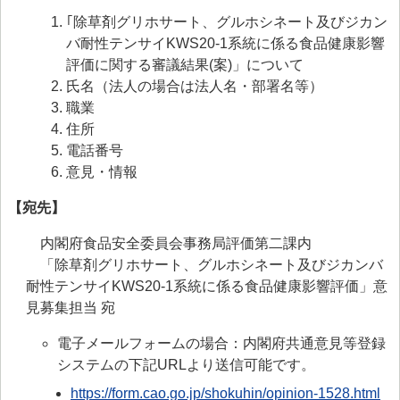
｢除草剤グリホサート、グルホシネート及びジカン
バ耐性テンサイKWS20-1系統に係る食品健康影響
評価に関する審議結果(案)」について
氏名（法人の場合は法人名・部署名等）
職業
住所
電話番号
意見・情報
【宛先】
内閣府食品安全委員会事務局評価第二課内
「除草剤グリホサート、グルホシネート及びジカンバ
耐性テンサイKWS20-1系統に係る食品健康影響評価」意
見募集担当 宛
電子メールフォームの場合：内閣府共通意見等登録
システムの下記URLより送信可能です。
https://form.cao.go.jp/shokuhin/opinion-1528.html