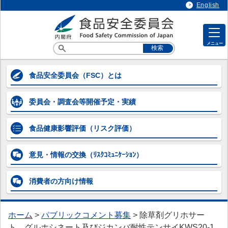
English
メニュー
各専門調査会等の情報
食品安全委員会
（FSC）とは
各専門調査会等の情報
委員会・調査会等
開催予定・実績
> 企画等専門調査会
> 添加物専門調査会
食品健康影響評価
（リスク評価）
> 農薬第一～第五専門調査会
意見・情報の交換
（ﾘｽｸｺﾐｭﾆｹｰｼｮﾝ）
> 動物用医薬品専門調査会
消費者の方向け
情報
> 器具・容器包装専門調査会
> 汚染物質等専門調査会
ホーム
>
パブリックコメント募集
>
除草剤グリホサー
> 微生物・ウイルス専門調査会
ト、グルホシネート及びジカンバ耐性テンサイKWS20-1