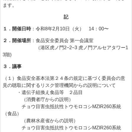
> 食品安全情報のデータベース検索
ます。
> 食品安全委員会による評価書・QA等一覧（50音順）
記
> 食品安全委員会が評価した化学物質の毒性評価情報
１．開催日時
：令和8年2月10日（火） 14：00〜
> 食品ハザード情報ハブ
２．開催場所
：食品安全委員会 第一会議室
（港区虎ノ門2−2−3 虎ノ門アルセアタワー1
> 世界の情報
3階)
食品健康影響評価のためのリスクプロファイル
３．議事
ファクトシート（科学的知見に基く概要書）
（１）食品安全基本法第２４条の規定に基づく委員会の意
食品安全モニター
見の聴取に関するリスク管理機関からの説明について
食品安全モニター
・遺伝子組換え食品等 ２品目
（消費者庁からの説明）
チョウ目害虫抵抗性トウモロコシMZIR260系統
（食品）
（農林水産省からの説明）
チョウ目害虫抵抗性トウモロコシMZIR260系統