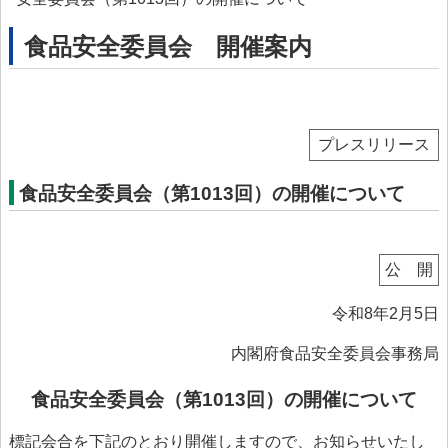
> プリオン専門調査会
食品安全委員会 開催案内
> かび毒・自然毒等専門調査会
> 遺伝子組換え食品等専門調査会
> 新開発食品専門調査会
プレスリリース
> 肥料・飼料等専門調査会
食品安全委員会（第1013回）の開催について
> ワーキンググループ
> 以前設置していた主なワーキンググループ
公 開
委託研究・調査事業
令和8年2月5日
委託研究・調査事業等
> 研究課題について
内閣府食品安全委員会事務局
> 調査事業について
食品安全委員会（第1013回）の開催について
データベース等
標記会合を下記のとおり開催しますので、お知らせいたし