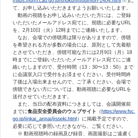
(
https://form.cao.go.jp/shokuhin/opinion-1404.html
)に
て、お申し込みいただきますようお願いいたします。
動画の視聴をお申し込みいただいた方には、ご登録
いただいたメールアドレス宛てに、視聴に必要なURL
を、2月10日（火）12時までにご連絡いたします。
なお、会場での傍聴席は限りがありますので、傍聴
を希望される方が多数の場合には、原則として先着順
とさせていただき、傍聴可能な方には2月9日（月）18
時までにご登録いただいたメールアドレス宛てにご連
絡いたしますので、受付時間（13：30〜13：50）まで
に会議室入口で受付をお済ませください。受付時間終
了後は入場出来ませんので、ご了承ください。会場で
傍聴できない方については、動画視聴に必要なURLを
送付させていただきます。
また、当日の配布資料につきましては、会議開催前
までに
食品安全委員会のウェブサイト
（
https://www.fsc.
go.jp/iinkai_annai/jisseki.html
）に掲載予定ですので、
必要に応じて参照いただきながら、ご覧ください。
※ 動画視聴時の録画及び録音、画面撮影はご遠慮く