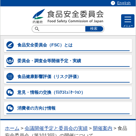
English
メニュー
各専門調査会等の情報
食品安全委員会
（FSC）とは
各専門調査会等の情報
委員会・調査会等
開催予定・実績
> 企画等専門調査会
> 添加物専門調査会
食品健康影響評価
（リスク評価）
> 農薬第一～第五専門調査会
意見・情報の交換
（ﾘｽｸｺﾐｭﾆｹｰｼｮﾝ）
> 動物用医薬品専門調査会
消費者の方向け
情報
> 器具・容器包装専門調査会
> 汚染物質等専門調査会
ホーム
>
会議開催予定と委員会の実績
>
開催案内
>
食品
> 微生物・ウイルス専門調査会
安全委員会（第1013回）の開催について