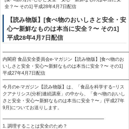
> プリオン専門調査会
全？〜 その1] 平成28年4月7日配信
> かび毒・自然毒等専門調査会
【読み物版】[食べ物のおいしさと安全・安
> 遺伝子組換え食品等専門調査会
心〜新鮮なものは本当に安全？〜 その1]
平成28年4月7日配信
> 新開発食品専門調査会
> 肥料・飼料等専門調査会
━━━━━━━━━━━━━━━━━━━━━━━━━━━
内閣府 食品安全委員会e-マガジン【読み物版】[食べ物のお
> ワーキンググループ
いしさと安全・安心〜新鮮なものは本当に安全？〜 その1]
> 以前設置していた主なワーキンググループ
平成27年4月7日配信
━━━━━━━━━━━━━━━━━━━━━━━━━━━
委託研究・調査事業
今月のe-マガジン【読み物版】は、「食品を科学する−リス
委託研究・調査事業等
クアナリシス(分析)連続講座」の中から、「食べ物のおいし
さと安全・安心〜新鮮なものは本当に安全？〜」(平成27年
> 研究課題について
9月)についてお送りします。
> 調査事業について
━━━━━━━━━━━━━━━━━━━━━━
データベース等
1. 調理することは安全のため？