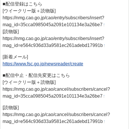
■配信登録はこちら
[ウイークリー版＋読物版]
https://nmg.cao.go.jp/cao/entry/subscribers/insert?
mag_id=35cca0985045a2091e101134e3a26be7
[読物版]
https://nmg.cao.go.jp/cao/entry/subscribers/insert?
mag_id=e564c936d33a9581ec261adebd17991b
[新着メール]
https://www.fsc.go.jp/newsreader/create
■配信中止・配信先変更はこちら
[ウイークリー版＋読物版]
https://nmg.cao.go.jp/cao/cancel/subscribers/cancel?
mag_id=35cca0985045a2091e101134e3a26be7
[読物版]
https://nmg.cao.go.jp/cao/cancel/subscribers/cancel?
mag_id=e564c936d33a9581ec261adebd17991b