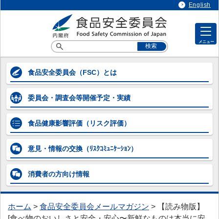
English
メニュー
各専門調査会等の情報
食品安全委員会
（FSC）とは
各専門調査会等の情報
委員会・調査会等
開催予定・実績
> 企画等専門調査会
> 添加物専門調査会
食品健康影響評価
（リスク評価）
> 農薬第一～第五専門調査会
意見・情報の交換
（ﾘｽｸｺﾐｭﾆｹｰｼｮﾝ）
> 動物用医薬品専門調査会
消費者の方向け
情報
> 器具・容器包装専門調査会
> 汚染物質等専門調査会
ホーム
>
食品安全委員会メールマガジン
>
【読み物版】
> 微生物・ウイルス専門調査会
[食べ物のおいしさと安全・安心〜新鮮なものは本当に安