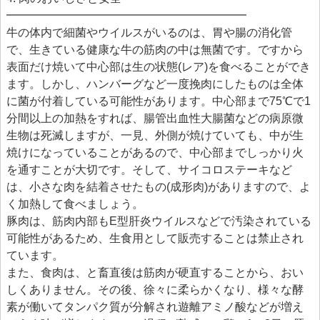
━━━━━━━━━━━━━━━━━━━━━
牛の体内で細菌やウイルスがいるのは、胃や腸の消化管
で、生きている健康な牛の筋肉の中は無菌です。ですから
表面だけ焼いて中心部は生の状態(レア)を食べることができ
ます。しかし、ハンバーグなど一度挽肉にしたものは全体
に菌が付着している可能性があります。中心部まで75℃で1
分間以上の加熱をすれば、腸管出血性大腸菌などの病原微
生物は死滅しますが、一見、外側が焼けていても、中が生
焼けになっていることがあるので、中心部までしっかり火
を通すことが大切です。そして、サイコロステーキなど
は、小さな肉を結着させたもの(成形肉)がありますので、よ
く加熱して食べましょう。
豚肉は、筋肉内部もE型肝炎ウイルスなどで汚染されている
可能性があるため、生食用として販売することは禁止され
ています。
また、食肉は、と畜直後は筋肉が硬直することから、おい
しくありません。その後、徐々に柔らかくなり、様々な酵
素が働いてタンパク質が分解され遊離アミノ酸などが増え