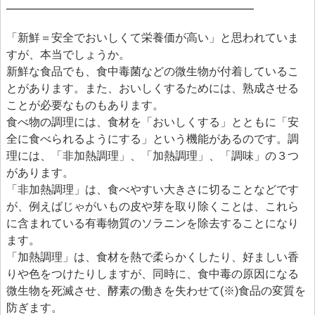
━━━━━━━━━━━━━━━━━━━━━━
> 食品安全情報のデータベース検索
「新鮮＝安全でおいしくて栄養価が高い」と思われていま
> 食品安全委員会による評価書・QA等一覧（50音順）
すが、本当でしょうか。
> 食品安全委員会が評価した化学物質の毒性評価情報
新鮮な食品でも、食中毒菌などの微生物が付着しているこ
とがあります。また、おいしくするためには、熟成させる
> 食品ハザード情報ハブ
ことが必要なものもあります。
> 世界の情報
食べ物の調理には、食材を「おいしくする」とともに「安
全に食べられるようにする」という機能があるのです。調
食品健康影響評価のためのリスクプロファイル
理には、「非加熱調理」、「加熱調理」、「調味」の３つ
ファクトシート（科学的知見に基く概要書）
があります。
「非加熱調理」は、食べやすい大きさに切ることなどです
食品安全モニター
が、例えばじゃがいもの皮や芽を取り除くことは、これら
食品安全モニター
に含まれている有毒物質のソラニンを除去することになり
ます。
「加熱調理」は、食材を熱で柔らかくしたり、好ましい香
りや色をつけたりしますが、同時に、食中毒の原因になる
微生物を死滅させ、酵素の働きを失わせて(※)食品の変質を
防ぎます。