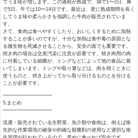
てうま味が増します。この過程が熟成で、鶏で1〜2日、豚
で5日、牛では10〜14日です。最近は、更に熟成期間を長く
してうま味や柔らかさを強調した牛肉が販売されていま
す。
さて、食肉は食べやすくしたり、おいしくするために加熱
することが多いのですが、十分な加熱は食中毒の原因とな
る微生物を死滅させることから、安全の面でも重要です。
焼き肉の場合は交差汚染に注意が必要です。焼き肉用の肉
に付着している細菌が、トングなどによって他の食品に着
いてしまいます。トングや取り箸などは、肉を焼くときに
使うものと、焼き上がってから取り分けるものとを分ける
ことが必要です。
━━━━━━━━━━
5.まとめ
━━━━━━━━━━
流通・販売されている生野菜、魚介類や食肉は、例えば衛
生的な作業環境の確保や的確な殺菌剤の使用など適切な衛
生管理が行われているので、早めに食べれば安全です。