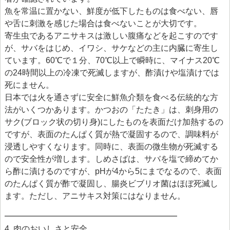
魚を常温に置かない、鮮度が低下したものは食べない、唇
や舌に刺激を感じた場合は食べないことが大切です。
寄生虫であるアニサキスは激しい腹痛などを起こすのです
が、サバをはじめ、イワシ、サケなどの主に内臓に寄生し
ています。60℃で１分、70℃以上で瞬時に、マイナス20℃
の24時間以上の冷凍で死滅しますが、酢漬けや塩漬けでは
死にません。
日本では火を通さずに安全に鮮魚介類を食べる伝統的な方
法がいくつかあります。かつおの「たたき」は、刺身用の
サク(ブロック状の切り身)にしたものを表面だけ加熱するの
ですが、表面のたんぱく質が熱で凝固するので、調味料が
浸透しやすくなります。同時に、表面の微生物が死滅する
ので安全性が増します。しめさばは、サバを塩で締めてか
ら酢に漬けるのですが、pHが4から5にまでなるので、表面
のたんぱく質が酢で凝固し、腸炎ビブリオ菌はほぼ死滅し
ます。ただし、アニサキス対策にはなりません。
━━━━━━━━━━━━━━━━━━━━━
4. 肉のおいしさと安全