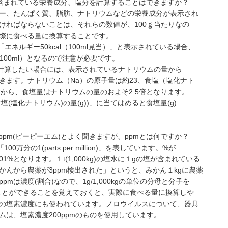
、含まれている栄養成分、塩分を計算することはできますか？
ー、たんぱく質、脂肪、ナトリウムなどの栄養成分が表示され
ければならないことは、それらの数値が、100ｇ当たりなの
際に食べる量に換算することです。
エネルギー50kcal（100ml見当）」と表示されている場合、
0ml/100ml）となるので注意が必要です。
を計算したい場合には、表示されているナトリウムの量から
きます。ナトリウム（Na）の原子量は約23、食塩（塩化ナト
ですから、食塩量はナトリウムの量のおよそ2.5倍となります。
＝食塩(塩化ナトリウム)の量(g))」に当てはめると食塩量(g)
pm(ピーピーエム)とよく聞きますが、ppmとは何ですか？
万分の1(parts per million)」を表しています。%が
01%となります。１t(1,000kg)の塩水に１gの塩が含まれている
かんから農薬が3ppm検出された」というと、みかん１kgに農薬
mは濃度(割合)なので、1g/1,000kgの単位の分母と分子を
換えることができることを覚えておくと、実際に食べる量に換算しや
液の塩素濃度にも使われています。ノロウイルスについて、器具
は、塩素濃度200ppmのものを使用しています。