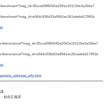
bscribers/insert?mag_id=35cca0985045a2091e101134e3a26be7
bscribers/insert?mag_id=e564c936d33a9581ec261adebd17991b
te
subscribers/cancel?mag_id=35cca0985045a2091e101134e3a26be7
subscribers/cancel?mag_id=e564c936d33a9581ec261adebd17991b
cel
gazine/e_oshirase_info.html
=====================================================
会議
報・勧告広報課