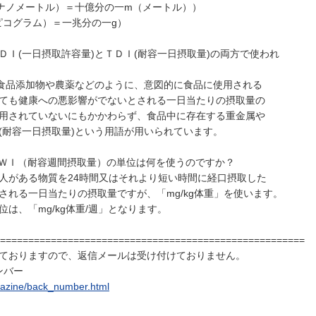
（ナノメートル）＝十億分の一m（メートル））
ピコグラム）＝一兆分の一g）
ＡＤＩ(一日摂取許容量)とＴＤＩ(耐容一日摂取量)の両方で使われ
、食品添加物や農薬などのように、意図的に食品に使用される
ても健康への悪影響がでないとされる一日当たりの摂取量の
用されていないにもかかわらず、食品中に存在する重金属や
(耐容一日摂取量)という用語が用いられています。
ＷＩ（耐容週間摂取量）の単位は何を使うのですか？
人がある物質を24時間又はそれより短い時間に経口摂取した
される一日当たりの摂取量ですが、「mg/kg体重」を使います。
は、「mg/kg体重/週」となります。
======================================================
ておりますので、返信メールは受け付けておりません。
ンバー
agazine/back_number.html