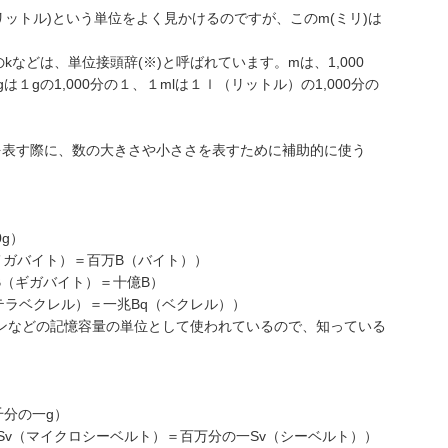
リリットル)という単位をよく見かけるのですが、このm(ミリ)は
mのkなどは、単位接頭辞(※)と呼ばれています。mは、1,000
１gの1,000分の１、１mlは１ｌ（リットル）の1,000分の
を表す際に、数の大きさや小ささを表すために補助的に使う
g）
ガバイト）＝百万B（バイト））
ギガバイト）＝十億B）
テラベクレル）＝一兆Bq（ベクレル））
コンなどの記憶容量の単位として使われているので、知っている
千分の一g）
Sv（マイクロシーベルト）＝百万分の一Sv（シーベルト））