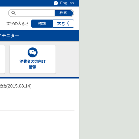
English
大きく
文字の大きさ
標準
全モニター
消費者の方向け
情報
015.08.14)