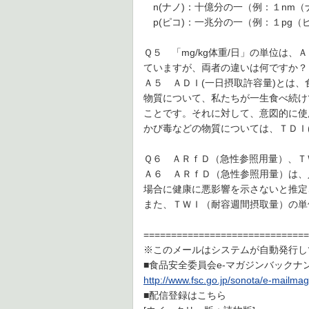
n(ナノ)：十億分の一（例：１nm
p(ピコ)：一兆分の一（例：１pg（
Ｑ５ 「mg/kg体重/日」の単位は、
ていますが、両者の違いは何ですか？
Ａ５ ＡＤＩ(一日摂取許容量)とは
物質について、私たちが一生食べ続け
ことです。それに対して、意図的に使
かび毒などの物質については、ＴＤＩ
Ｑ６ ＡＲｆＤ（急性参照用量）、Ｔ
Ａ６ ＡＲｆＤ（急性参照用量）は、
場合に健康に悪影響を示さないと推定
また、ＴＷＩ（耐容週間摂取量）の単位
==============================
※このメールはシステムが自動発行し
■食品安全委員会e-マガジンバックナ
http://www.fsc.go.jp/sonota/e-mailm
■配信登録はこちら