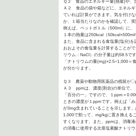
Ｑ２ 食品のエネルギー量(熱量)や
Ａ２ 食品の袋や箱などに、エネルギ
ていれば計算ができます。気を付けな
か、１箱当たりなのかを確認して、実
例えば、ペットボトル（500ml）に、「
１本の熱量は250kcal（50kcal×50
また、食品に含まれる食塩量(塩分)
おおよその食塩量を計算することがで
リウム：NaCl）の分子量は約58.5
「ナトリウムの量(mg)×2.5÷1,000
が分かります。
Ｑ３ 農薬や動物用医薬品の残留が〇p
Ａ３ ppmは、濃度(割合)の単位で、「100
「百分の一」ですので、１ppm＝0.00
ときの濃度が１ppmです。例えば「み
が3mg含まれていることを示します。pp
1,000で割って、mg/kgに置き
すくなります。また、ppmは、消毒
の消毒に使用する次亜塩素酸ナトリウム