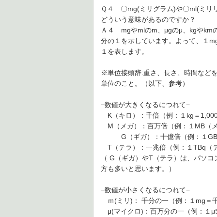
Ｑ４ 〇mg(ミリグラム)や〇ml(ミ
どういう意味があるのですか？
Ａ４ mgやmlのm、μgのμ、kgやk
分の１を示しています。よって、１mgは
１を表します。
※単位接頭辞:重さ、長さ、時間など
単位のこと。（以下、参考）
−数値が大きくなるにつれて−
K（キロ）：千倍（例：１kg＝1,000
M（メガ）：百万倍（例：１MB（メ
G（ギガ）：十億倍（例：１GB（
T（テラ）：一兆倍（例：１TBq（
（ G（ギガ）やT（テラ）は、パソ
方も多いと思います。）
−数値が小さくなるにつれて−
ｍ(ミリ)： 千分の一（例：１mg＝
μ(マイクロ)：百万分の一（例：１μ