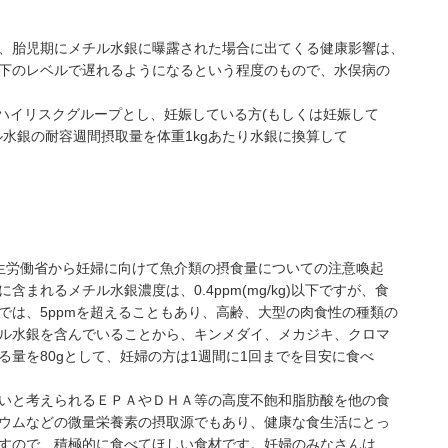
、胎児期にメチル水銀に曝露された場合に出てくる健康影響は、
下のレベルで遅れるようになるという程度のもので、水俣病の
をハイリスクグループとし、妊娠している方(もしくは妊娠して
ル水銀の耐容週間摂取量を体重1kgあたり水銀に換算して
生労働省から妊婦に向けて魚介類の摂食量についての注意喚起
まれるメチル水銀濃度は、0.4ppm(mg/kg)以下ですが、食
では、5ppmを超えることもあり、高齢、大型の肉食性の種類の
ル水銀を含んでいることから、キンメダイ、メカジキ、クロマ
る量を80gとして、妊婦の方は1週間に1回までを目安に食べ
いと考えられるＥＰＡやＤＨＡ等の高度不飽和脂肪酸を他の食
ウムなどの微量栄養素の摂取源でもあり、健康な食生活にとっ
すので、積極的に食べてほしい食材です。妊婦のみなさんは、