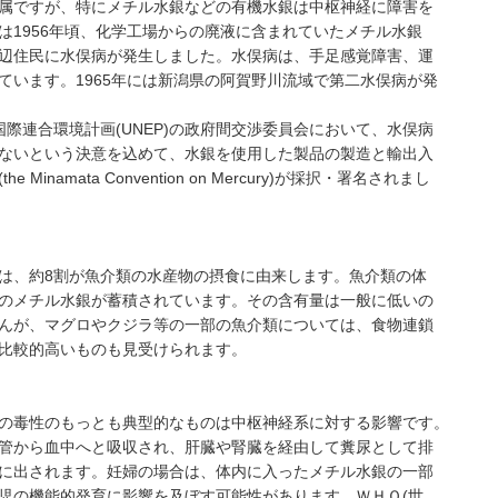
属ですが、特にメチル水銀などの有機水銀は中枢神経に障害を
は1956年頃、化学工場からの廃液に含まれていたメチル水銀
辺住民に水俣病が発生しました。水俣病は、手足感覚障害、運
ています。1965年には新潟県の阿賀野川流域で第二水俣病が発
た国際連合環境計画(UNEP)の政府間交渉委員会において、水俣病
ないという決意を込めて、水銀を使用した製品の製造と輸出入
namata Convention on Mercury)が採択・署名されまし
は、約8割が魚介類の水産物の摂食に由来します。魚介類の体
のメチル水銀が蓄積されています。その含有量は一般に低いの
んが、マグロやクジラ等の一部の魚介類については、食物連鎖
比較的高いものも見受けられます。
の毒性のもっとも典型的なものは中枢神経系に対する影響です。
管から血中へと吸収され、肝臓や腎臓を経由して糞尿として排
に出されます。妊婦の場合は、体内に入ったメチル水銀の一部
児の機能的発育に影響を及ぼす可能性があります。ＷＨＯ(世