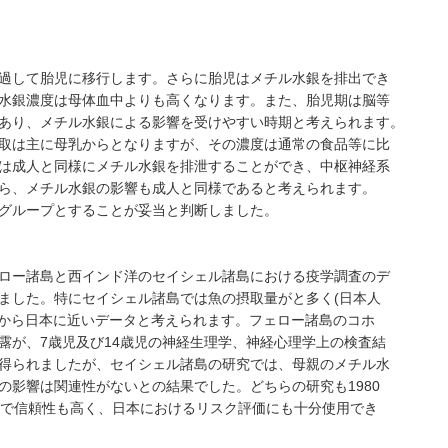
過して胎児に移行します。さらに胎児はメチル水銀を排出でき
水銀濃度は母体血中よりも高くなります。また、胎児期は脳等
あり、メチル水銀による影響を受けやすい時期と考えられます。
取は主に母乳からとなりますが、その濃度は通常の食品等に比
は成人と同様にメチル水銀を排泄することができ、中枢神経系
ら、メチル水銀の影響も成人と同様であると考えられます。
グループとすることが妥当と判断しました。
ロー諸島と西インド洋のセイシェル諸島における疫学調査のデ
ました。特にセイシェル諸島では魚の摂取量がと多く(日本人
点から日本に近いデータと考えられます。フェロー諸島のコホ
露が、7歳児及び14歳児の神経生理学、神経心理学上の検査結
得られましたが、セイシェル諸島の研究では、母親のメチル水
の影響は関連性がないとの結果でした。どちらの研究も1980
ので信頼性も高く、日本におけるリスク評価にも十分使用でき