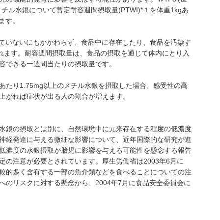
ル水銀について暫定耐容週間摂取量(PTWI)*１を体重1kgあ
います。
れていないにもかかわらず、食品中に存在したり、食品を汚染す
されます。耐容週間摂取量は、食品の摂取を通じて体内にとり入
容できる一週間当たりの摂取量です。
たり1.75mg以上のメチル水銀を摂取した場合、感受性の高
上がれば症状が出る人の割合が増えます。
水銀の摂取とは別に、自然環境中に元来存在する程度の低濃度
神経発達に与える微細な影響について、近年国際的な研究が進
低濃度の水銀摂取が胎児に影響を与える可能性を懸念する報告
定の注意が必要とされています。厚生労働省は2003年6月に
較的多く含有する一部の魚介類などを食べることについての注
へのリスクに対する懸念から、2004年7月に食品安全委員会に