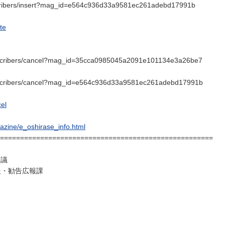
bscribers/insert?mag_id=e564c936d33a9581ec261adebd17991b
te
subscribers/cancel?mag_id=35cca0985045a2091e101134e3a26be7
subscribers/cancel?mag_id=e564c936d33a9581ec261adebd17991b
cel
gazine/e_oshirase_info.html
=====================================================
会議
報・勧告広報課