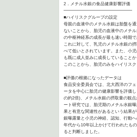
2．メチル水銀の食品健康影響評価
━━━━━━━━━━━━━━━━
■ハイリスクグループの設定
母親の血液中のメチル水銀は胎盤を通
ないことから、胎児の血液中のメチル
の中枢神経系の成長が最も速い時期で
これに対して、乳児のメチル水銀の摂
べて低いとされています。また、小児
も既に成人並みに成長していることか
このことから、胎児のみをハイリスク
■評価の根拠になったデータは
食品安全委員会では、北大西洋のフェ
ータを中心に胎児の健康影響を評価し
の約2倍)、メチル水銀の摂取量の観
ート研究では、胎児期のメチル水銀曝
果と有意な関連性があるという結果が
銀曝露量と小児の神経、認知、行動へ
年代から10年以上かけて行われたも
ると判断しました。