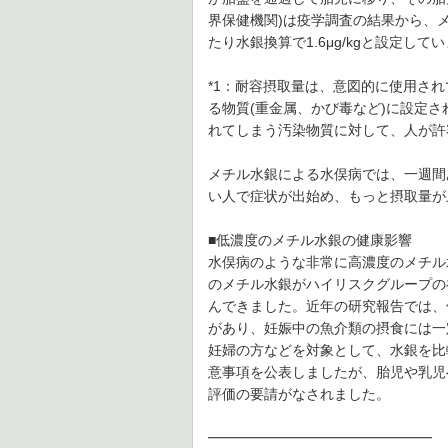
界保健機関)は疫学調査の結果から、メチ
たり水銀換算で1.6μg/kgと設定して
*1：耐容摂取量は、意図的に使用さ
る物質(重金属、かび毒など)に設定
れてしまう汚染物質に対して、人が許
メチル水銀による水俣病では、一週間あ
い人で症状が出始め、もっと摂取量が
■低濃度のメチル水銀の健康影響
水俣病のような非常に高濃度のメチル
のメチル水銀がハイリスクグループの
んできました。近年の研究報告では、
があり、妊娠中の魚介類の摂食には一
妊婦の方などを対象として、水銀を比
意事項を公表しましたが、胎児や乳児
評価の要請がなされました。
━━━━━━━━━━━━━━━━