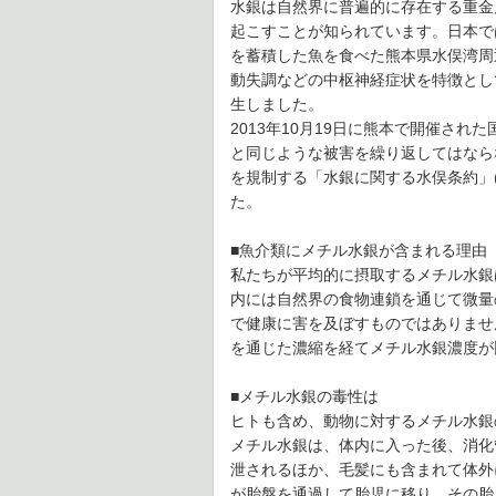
水銀は自然界に普遍的に存在する重金
起こすことが知られています。日本で
を蓄積した魚を食べた熊本県水俣湾周
動失調などの中枢神経症状を特徴とし
生しました。
2013年10月19日に熊本で開催され
と同じような被害を繰り返してはなら
を規制する「水銀に関する水俣条約」(the Mi
た。
■魚介類にメチル水銀が含まれる理由
私たちが平均的に摂取するメチル水銀
内には自然界の食物連鎖を通じて微量
で健康に害を及ぼすものではありませ
を通じた濃縮を経てメチル水銀濃度が
■メチル水銀の毒性は
ヒトも含め、動物に対するメチル水銀
メチル水銀は、体内に入った後、消化
泄されるほか、毛髪にも含まれて体外
が胎盤を通過して胎児に移り、その胎