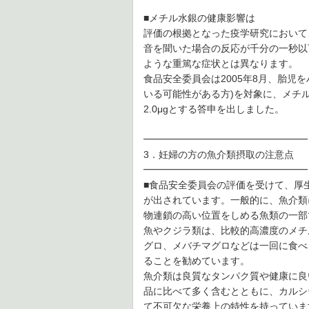
■メチル水銀の健康影響は
評価の根拠となった疫学研究において
音を聞いた場合の反応が千分の一秒以
ような重篤な症状とは異なります。
食品安全委員会は2005年8月、胎児
いる可能性がある方)を対象に、メチ
2.0μgとする答申を出しました。
━━━━━━━━━━━━━━━━━
3．妊婦の方の魚介類摂取の注意点
━━━━━━━━━━━━━━━━━
■食品安全委員会の評価を受けて、厚
が出されています。一般的に、魚介類に含
物連鎖の高い位置をしめる魚類の一部
魚やクジラ類は、比較的高濃度のメチ
グロ、メバチマグロなどは一回に食べ
ることを勧めています。
魚介類は良質なタンパク質や健康に良
品に比べて多く含むとともに、カルシ
て不可欠な栄養上の特性を持っていま