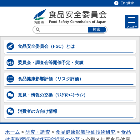
English
メニュー
各専門調査会等の情報
食品安全委員会
（FSC）とは
各専門調査会等の情報
委員会・調査会等
開催予定・実績
> 企画等専門調査会
> 添加物専門調査会
食品健康影響評価
（リスク評価）
> 農薬第一～第五専門調査会
意見・情報の交換
（ﾘｽｸｺﾐｭﾆｹｰｼｮﾝ）
> 動物用医薬品専門調査会
消費者の方向け
情報
> 器具・容器包装専門調査会
> 汚染物質等専門調査会
ホーム
>
研究・調査
>
食品健康影響評価技術研究
>
食品
> 微生物・ウイルス専門調査会
健康影響評価技術研究課題の公募
>
令和８年度食品健康