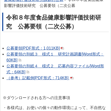
> プリオン専門調査会
影響評価技術研究 公募要領（二次公募
> かび毒・自然毒等専門調査会
令和８年度食品健康影響評価技術研
> 遺伝子組換え食品等専門調査会
究 公募要領（二次公募）
> 新開発食品専門調査会
> 肥料・飼料等専門調査会
公募要領[PDF形式：1,011KB]
> ワーキンググループ
公募要領の別紙３ 様式１ 研究計画調書[Word形式：
60KB]
> 以前設置していた主なワーキンググループ
公募要領の別紙４ 様式２ 応募内容ファイル[Word形
委託研究・調査事業
式：64KB]
（参考）記載例[PDF形式：714KB]
委託研究・調査事業等
> 研究課題について
> 調査事業について
※ダウンロードされる方への注意事項
データベース等
・各様式は、お使いの個々の動作環境によって、不自然な