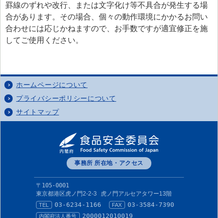
罫線のずれや改行、または文字化け等不具合が発生する場
> 食品安全情報のデータベース検索
合があります。その場合、個々の動作環境にかかるお問い
> 食品安全委員会による評価書・QA等一覧（50音順）
合わせには応じかねますので、お手数ですが適宜修正を施
してご使用ください。
> 食品安全委員会が評価した化学物質の毒性評価情報
> 食品ハザード情報ハブ
> 世界の情報
ホームページについて
食品健康影響評価のためのリスクプロファイル
プライバシーポリシーについて
サイトマップ
ファクトシート（科学的知見に基く概要書）
食品安全モニター
食品安全モニター
事務所 所在地・アクセス
〒105-0001
東京都港区虎ノ門2-2-3
虎ノ門アルセアタワー13階
03-6234-1166
03-3584-7390
TEL
FAX
2000012010019
内閣府法人番号