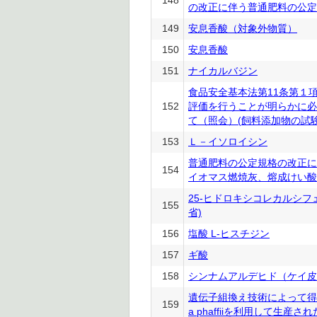
148
の改正に伴う普通肥料の公定
149
安息香酸（対象外物質）
150
安息香酸
151
ナイカルバジン
食品安全基本法第11条第１
152
評価を行うことが明らかに必
て（照会）(飼料添加物の試
153
Ｌ－イソロイシン
普通肥料の公定規格の改正に
154
イオマス燃焼灰、熔成けい酸
25-ヒドロキシコレカルシフ
155
省)
156
塩酸 L-ヒスチジン
157
ギ酸
158
シンナムアルデヒド（ケイ皮
遺伝子組換え技術によって得られた
159
a phaffiiを利用して生産