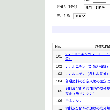
評価品目分類:
表示件数:
No.
評価品目
25-ヒドロキシコレカルシ
101
質）
102
L-カルニチン（対象外物質）
103
L-カルニチン（農林水産省）
104
普通肥料の公定規格の設定に
飼料及び飼料添加物の成分規
105
改正（モネンシン）
106
モネンシン
飼料及び飼料添加物の成分規