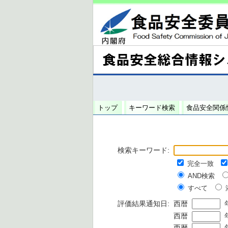
トップ
キーワード検索
食品安全関係
検索キーワード:
完全一致
AND検索
すべて
評価結果通知日:
西暦
西暦
西暦