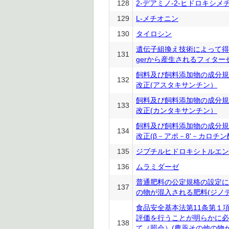
128
2-デアミノ-2-ヒドロキシメ
129
L-メチオニン
130
タイロシン
遺伝子組換え技術によって得られたA
131
gerから産生されるフィター
飼料及び飼料添加物の成分規
132
改正(アスタキサンチン）
飼料及び飼料添加物の成分規
133
改正(カンタキサンチン）
飼料及び飼料添加物の成分規
134
改正(β－アポ－8'－カロチ
135
ジブチルヒドロキシトルエン
136
ムラミダーゼ
普通肥料の公定規格の設定に
137
の物が混入される肥料(ジノ
食品安全基本法第11条第１
評価を行うことが明らかに必
138
て（照会）(農薬その他の物