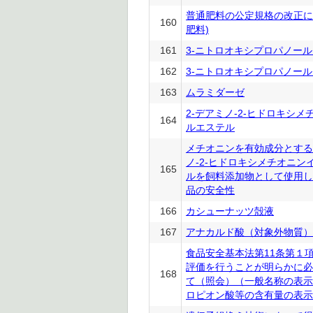
普通肥料の公定規格の改正に
160
肥料)
161
3-ニトロオキシプロパノー
162
3-ニトロオキシプロパノー
163
ムラミダーゼ
2-デアミノ-2-ヒドロキシ
164
ルエステル
メチオニンを有効成分とする
ノ-2-ヒドロキシメチオニン
165
ルを飼料添加物として使用し
品の安全性
166
カシューナッツ殻液
167
アナカルド酸（対象外物質）
食品安全基本法第11条第１
評価を行うことが明らかに必
168
て（照会）（一般名称の表示
ロピオン酸等の含有量の表示