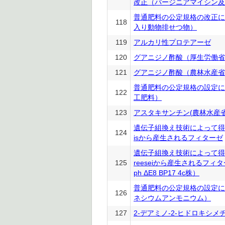
改正（バージニアマイシン及
普通肥料の公定規格の改正に
118
入り動物排せつ物）
119
アルカリ性プロテアーゼ
120
グアニジノ酢酸（厚生労働省
121
グアニジノ酢酸（農林水産省
普通肥料の公定規格の設定に
122
工肥料）
123
アスタキサンチン(農林水産省
遺伝子組換え技術によって得られたP
124
isから産生されるフィターゼ
遺伝子組換え技術によって得られた
125
reeseiから産生されるフィターゼ（
ph ΔE8 BP17 4c株）
普通肥料の公定規格の設定に
126
ネシウムアンモニウム）
127
2-デアミノ-2-ヒドロキシ