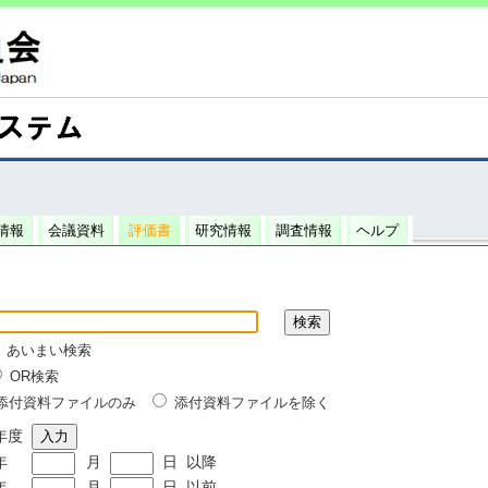
情報
会議資料
評価書
研究情報
調査情報
ヘルプ
あいまい検索
OR検索
添付資料ファイルのみ
添付資料ファイルを除く
年度
年
月
日
以降
年
月
日
以前