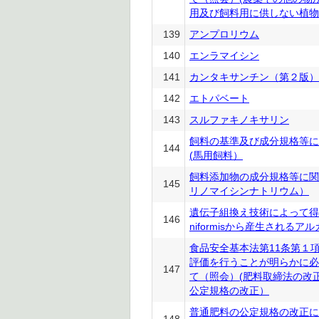
用及び飼料用に供しない植物
139
アンプロリウム
140
エンラマイシン
141
カンタキサンチン（第２版）
142
エトパベート
143
スルファキノキサリン
飼料の基準及び成分規格等に
144
(馬用飼料）
飼料添加物の成分規格等に関
145
リノマイシンナトリウム）
遺伝子組換え技術によって得られたB
146
niformisから産生される
食品安全基本法第11条第１
評価を行うことが明らかに必
147
て（照会）(肥料取締法の改
公定規格の改正）
普通肥料の公定規格の改正に