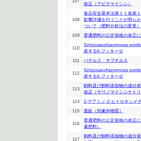
107
改正（アビラマイシン）
食品安全基本法第１１条第１
108
影響評価を行うことが明らか
ついて（肥料分析法の変更）
109
普通肥料の公定規格の改正に
Schizosaccharomyces po
110
産する6-フィターゼ
111
バチルス サブチルス
Schizosaccharomyces po
112
産する6-フィターゼ
飼料及び飼料添加物の成分規
113
改正（サリノマイシンナトリ
114
2-デアミノ-2-ヒドロキシ
115
亜鉛（対象外物質）
普通肥料の公定規格の改正に
116
素肥料）
飼料及び飼料添加物の成分規
117