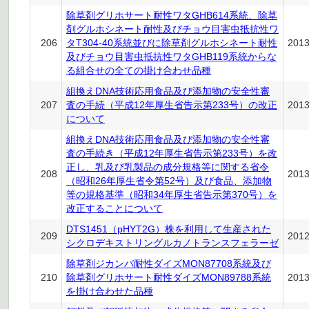
除草剤グリホサート耐性ワタGHB614系統、除草
剤グルホシネート耐性及びチョウ目害虫抵抗性ワ
206
タT304-40系統並びに除草剤グルホシネート耐性
201
及びチョウ目害虫抵抗性ワタGHB119系統からな
る組合せの全ての掛け合わせ品種
組換えDNA技術応用食品及び添加物の安全性審
207
査の手続（平成12年厚生省告示第233号）の改正
201
について
組換えDNA技術応用食品及び添加物の安全性審
査の手続き（平成12年厚生省告示第233号）を改
正し、乳及び乳製品の成分規格等に関する省令
208
201
（昭和26年厚生省令第52号）及び食品、添加物
等の規格基準（昭和34年厚生省告示第370号）を
改正することについて
DTS1451（pHYT2G）株を利用して生産された
209
201
シクロデキストリングルカノトランスフェラーゼ
除草剤ジカンバ耐性ダイズMON87708系統及び
210
除草剤グリホサート耐性ダイズMON89788系統
201
を掛け合わせた品種