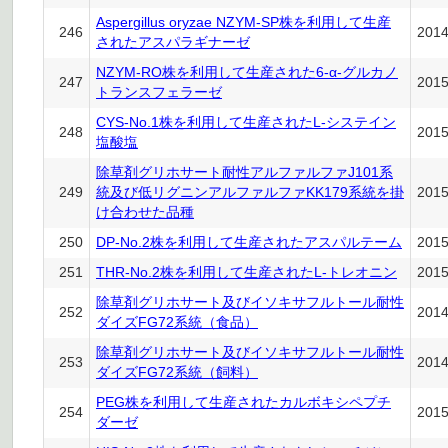
Aspergillus oryzae NZYM-SP株を利用して生産
246
201
されたアスパラギナーゼ
NZYM-RO株を利用して生産された6-α-グルカノ
247
201
トランスフェラーゼ
CYS-No.1株を利用して生産されたL-システイン
248
201
塩酸塩
除草剤グリホサート耐性アルファルファJ101系
249
統及び低リグニンアルファルファKK179系統を掛
201
け合わせた品種
250
DP-No.2株を利用して生産されたアスパルテーム
201
251
THR-No.2株を利用して生産されたL-トレオニン
201
除草剤グリホサート及びイソキサフルトール耐性
252
201
ダイズFG72系統（食品）
除草剤グリホサート及びイソキサフルトール耐性
253
201
ダイズFG72系統（飼料）
PEG株を利用して生産されたカルボキシペプチ
254
201
ダーゼ