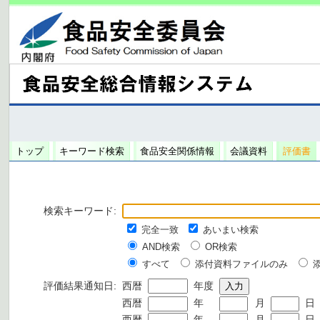
トップ
キーワード検索
食品安全関係情報
会議資料
評価書
検索キーワード:
完全一致
あいまい検索
AND検索
OR検索
すべて
添付資料ファイルのみ
評価結果通知日:
西暦
年度
西暦
年
月
日
西暦
年
月
日