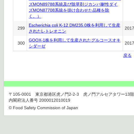
ズMON89788系統及び除草剤ジカンバ耐性ダイ
ズMON87708系統を掛け合わせた品種を除
く。）
Escherichia coli K-12 DM235.0株を利用して生産
299
201
されたL-トレオニン
GOOX-1株を利用して生産されたグルコースオキ
300
201
シダーゼ
戻る
〒105-0001 東京都港区虎ノ門2-2-3 虎ノ門アルセアタワー13階 TEL 03
内閣府法人番号 2000012010019
© Food Safety Commission of Japan