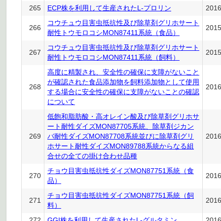
265
ECP株を利用して生産されたL-プロリン
201
コウチュウ目害虫抵抗性及び除草剤グリホサート
266
201
耐性トウモロコシMON87411系統（食品）
コウチュウ目害虫抵抗性及び除草剤グリホサート
267
201
耐性トウモロコシMON87411系統（飼料）
高度に精製され、安全性の確保に支障がないこと
が確認された食品添加物を飼料添加物として使用
268
201
する場合に安全性の確保に支障がないことの確認
について
低飽和脂肪酸・高オレイン酸及び除草剤グリホサ
ート耐性ダイズMON87705系統、除草剤ジカン
269
バ耐性ダイズMON87708系統並びに除草剤グリ
201
ホサート耐性ダイズMON89788系統からなる組
合せの全ての掛け合わせ品種
チョウ目害虫抵抗性ダイズMON87751系統（食
270
201
品）
チョウ目害虫抵抗性ダイズMON87751系統（飼
271
201
料）
272
GGI株を利用して生産されたL-グルタミン
201