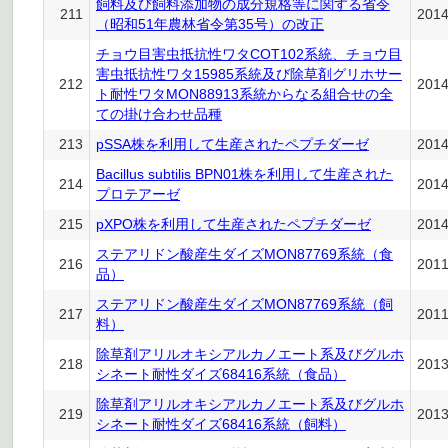
飼料及び飼料添加物の成分規格等に関する省令
211
201
（昭和51年農林省令第35号）の改正
チョウ目害虫抵抗性ワタCOT102系統、チョウ目
害虫抵抗性ワタ15985系統及び除草剤グリホサー
212
201
ト耐性ワタMON88913系統からなる組合せの全
ての掛け合わせ品種
213
pSSA株を利用して生産されたペプチダーゼ
201
Bacillus subtilis BPN01株を利用して生産された
214
201
プロテアーゼ
215
pXPO株を利用して生産されたペプチダーゼ
201
ステアリドン酸産生ダイズMON87769系統（食
216
201
品）
ステアリドン酸産生ダイズMON87769系統（飼
217
201
料）
除草剤アリルオキシアルカノエート系及びグルホ
218
201
シネート耐性ダイズ68416系統（食品）
除草剤アリルオキシアルカノエート系及びグルホ
219
201
シネート耐性ダイズ68416系統（飼料）