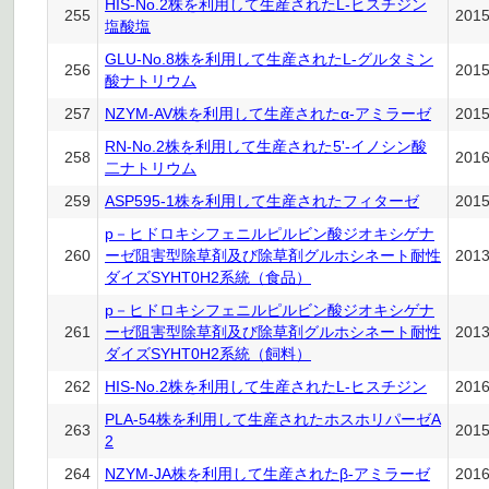
HIS-No.2株を利用して生産されたL-ヒスチジン
255
201
塩酸塩
GLU-No.8株を利用して生産されたL-グルタミン
256
201
酸ナトリウム
257
NZYM-AV株を利用して生産されたα-アミラーゼ
201
RN-No.2株を利用して生産された5'-イノシン酸
258
201
二ナトリウム
259
ASP595-1株を利用して生産されたフィターゼ
201
p－ヒドロキシフェニルピルビン酸ジオキシゲナ
260
ーゼ阻害型除草剤及び除草剤グルホシネート耐性
201
ダイズSYHT0H2系統（食品）
p－ヒドロキシフェニルピルビン酸ジオキシゲナ
261
ーゼ阻害型除草剤及び除草剤グルホシネート耐性
201
ダイズSYHT0H2系統（飼料）
262
HIS-No.2株を利用して生産されたL-ヒスチジン
201
PLA-54株を利用して生産されたホスホリパーゼA
263
201
2
264
NZYM-JA株を利用して生産されたβ-アミラーゼ
201