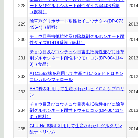
228
ート及びグルホシネート耐性ダイズ44406系統
201
（飼料）
除草剤グリホサート耐性セイヨウナタネ(DP-073
229
201
496-4)（飼料）
チョウ目害虫抵抗性及び除草剤グルホシネート耐
230
201
性ダイズ81419系統（飼料）
チョウ目及びコウチュウ目害虫抵抗性並びに除草
231
剤グルホシネート耐性トウモロコシ(DP-004114-
201
3)（食品）
ATC1562株を利用して生産された25-ヒドロキシ
232
201
コレカルシフェロール
AHD株を利用して生産されたL-ヒドロキシプロリ
233
201
ン
チョウ目及びコウチュウ目害虫抵抗性並びに除草
234
剤グルホシネート耐性トウモロコシ(DP-004114-
201
3)（飼料）
GLU-No.6株を利用して生産されたL-グルタミン
235
201
酸ナトリウム