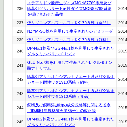
ステアリドン酸産生ダイズMON87769系統及び
236
除草剤グリホサート耐性ダイズMON89788系統
201
を掛け合わせた品種
237
低リグニンアルファルファKK179系統（食品）
201
238
NZYM-SO株を利用して生産されたα-アミラーゼ
201
239
低リグニンアルファルファKK179系統（飼料）
201
DP-No.1株及びGG-No.1株を利用して生産された
240
201
グルタミルバリルグリシン
GLU-No.7株を利用して生産されたL-グルタミン
241
201
酸ナトリウム
除草剤アリルオキシアルカノエート系及びグルホ
242
201
シネート耐性ワタ1910系統（飼料）
除草剤アリルオキシアルカノエート系及びグルホ
243
201
シネート耐性ワタ1910系統（食品）
飼料及び飼料添加物の成分規格等に関する省令
244
201
（昭和51年農林省令第35号）の改正等
DP-No.2株及びGG-No.1株を利用して生産された
245
201
グルタミルバリルグリシン