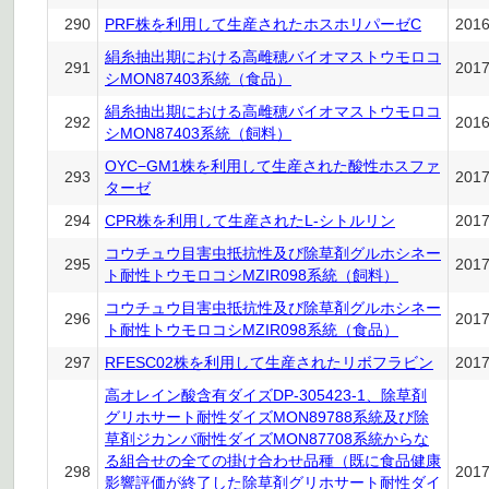
290
PRF株を利用して生産されたホスホリパーゼC
201
絹糸抽出期における高雌穂バイオマストウモロコ
291
201
シMON87403系統（食品）
絹糸抽出期における高雌穂バイオマストウモロコ
292
201
シMON87403系統（飼料）
OYC−GM1株を利用して生産された酸性ホスファ
293
201
ターゼ
294
CPR株を利用して生産されたL-シトルリン
201
コウチュウ目害虫抵抗性及び除草剤グルホシネー
295
201
ト耐性トウモロコシMZIR098系統（飼料）
コウチュウ目害虫抵抗性及び除草剤グルホシネー
296
201
ト耐性トウモロコシMZIR098系統（食品）
297
RFESC02株を利用して生産されたリボフラビン
201
高オレイン酸含有ダイズDP-305423-1、除草剤
グリホサート耐性ダイズMON89788系統及び除
草剤ジカンバ耐性ダイズMON87708系統からな
る組合せの全ての掛け合わせ品種（既に食品健康
298
201
影響評価が終了した除草剤グリホサート耐性ダイ