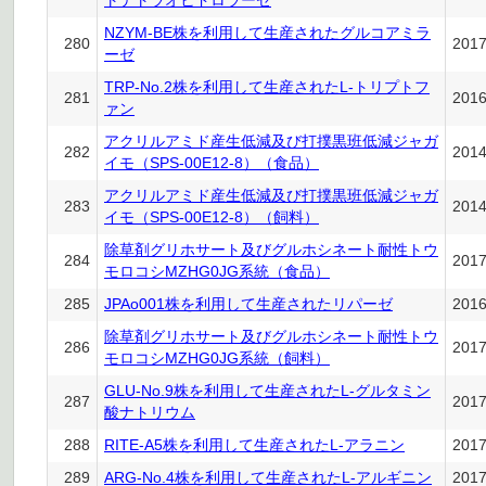
トテトラオヒドロラーゼ
NZYM-BE株を利用して生産されたグルコアミラ
280
201
ーゼ
TRP-No.2株を利用して生産されたL-トリプトフ
281
201
ァン
アクリルアミド産生低減及び打撲黒班低減ジャガ
282
201
イモ（SPS-00E12-8）（食品）
アクリルアミド産生低減及び打撲黒班低減ジャガ
283
201
イモ（SPS-00E12-8）（飼料）
除草剤グリホサート及びグルホシネート耐性トウ
284
201
モロコシMZHG0JG系統（食品）
285
JPAo001株を利用して生産されたリパーゼ
201
除草剤グリホサート及びグルホシネート耐性トウ
286
201
モロコシMZHG0JG系統（飼料）
GLU-No.9株を利用して生産されたL-グルタミン
287
201
酸ナトリウム
288
RITE-A5株を利用して生産されたL-アラニン
201
289
ARG-No.4株を利用して生産されたL-アルギニン
201