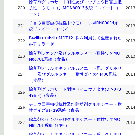
除草剤グリホサート耐性及びコウチュウ目害虫抵
220
抗性トウモロコシMON88017系統（スイートコ
201
ーン）
チョウ目害虫抵抗性トウモロコシMON89034系
221
201
統（スイートコーン）
Bacillus subtilis MDT121株を利用して生産された
222
201
α-アミラーゼ
除草剤ジカンバ及びグルホシネート耐性ワタMO
223
201
N88701系統（食品）
除草剤アリルオキシアルカノエート系、グリホサ
224
ート及びグルホシネート耐性ダイズ44406系統
201
（食品）
除草剤グリホサート耐性セイヨウナタネ(DP-073
225
201
496-4)（食品）
チョウ目害虫抵抗性及び除草剤グルホシネート耐
226
201
性ダイズ81419系統（食品）
除草剤ジカンバ及びグルホシネート耐性ワタMO
227
201
N88701系統（飼料）
除草剤アリルオキシアルカノエート系、グリホサ