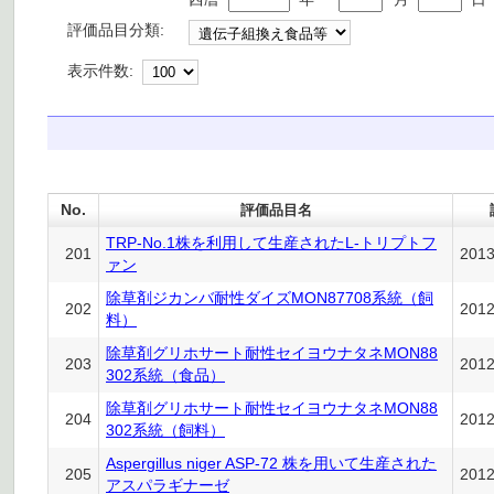
評価品目分類:
表示件数:
No.
評価品目名
TRP-No.1株を利用して生産されたL-トリプトフ
201
201
ァン
除草剤ジカンバ耐性ダイズMON87708系統（飼
202
201
料）
除草剤グリホサート耐性セイヨウナタネMON88
203
201
302系統（食品）
除草剤グリホサート耐性セイヨウナタネMON88
204
201
302系統（飼料）
Aspergillus niger ASP-72 株を用いて生産された
205
201
アスパラギナーゼ