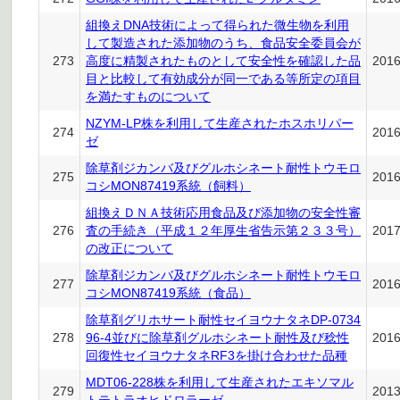
組換えDNA技術によって得られた微生物を利用
して製造された添加物のうち、食品安全委員会が
273
高度に精製されたものとして安全性を確認した品
201
目と比較して有効成分が同一である等所定の項目
を満たすものについて
NZYM-LP株を利用して生産されたホスホリパー
274
201
ゼ
除草剤ジカンバ及びグルホシネート耐性トウモロ
275
201
コシMON87419系統（飼料）
組換えＤＮＡ技術応用食品及び添加物の安全性審
276
査の手続き（平成１２年厚生省告示第２３３号）
201
の改正について
除草剤ジカンバ及びグルホシネート耐性トウモロ
277
201
コシMON87419系統（食品）
除草剤グリホサート耐性セイヨウナタネDP-0734
278
96-4並びに除草剤グルホシネート耐性及び稔性
201
回復性セイヨウナタネRF3を掛け合わせた品種
MDT06-228株を利用して生産されたエキソマル
279
201