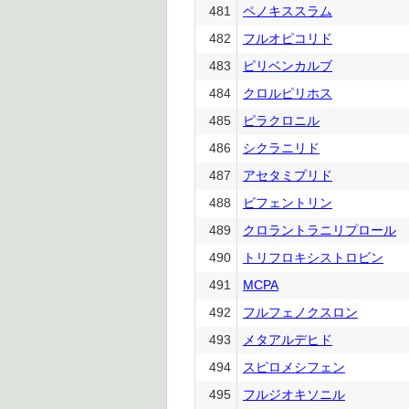
481
ペノキススラム
482
フルオピコリド
483
ピリベンカルブ
484
クロルピリホス
485
ピラクロニル
486
シクラニリド
487
アセタミプリド
488
ビフェントリン
489
クロラントラニリプロール
490
トリフロキシストロビン
491
MCPA
492
フルフェノクスロン
493
メタアルデヒド
494
スピロメシフェン
495
フルジオキソニル