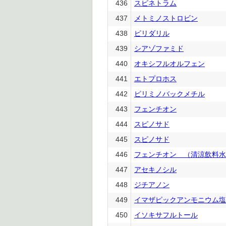
436
スピネトラム
437
メトミノストロビン
438
ピリダリル
439
シアゾファミド
440
オキシフルオルフェン
441
エトプロホス
442
ピリミノバックメチル
443
フェンチオン
444
スピノサド
445
スピノサド
446
フェンチオン （清涼飲料水
447
アセキノシル
448
ジチアノン
449
イマザピックアンモニウム塩
450
イソキサフルトール