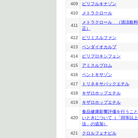
409
ピリフルキナゾン
410
メトラクロール
メトラクロール （清涼飲料
411
正）
412
ピリミスルファン
413
ベンダイオカルブ
414
ピリプロキシフェン
415
アミスルブロム
416
ペントキサゾン
417
トリネキサパックエチル
418
キザロホップエチル
419
キザロホップエチル
食品健康影響評価を行うこと
420
いときについて（「同等以上
法」の追加）
421
クロルフェナピル