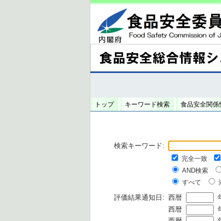
トップ
キーワード検索
食品安全関係
検索キーワード:
完全一致
AND検索
すべて
評価結果通知日:
西暦
西暦
西暦