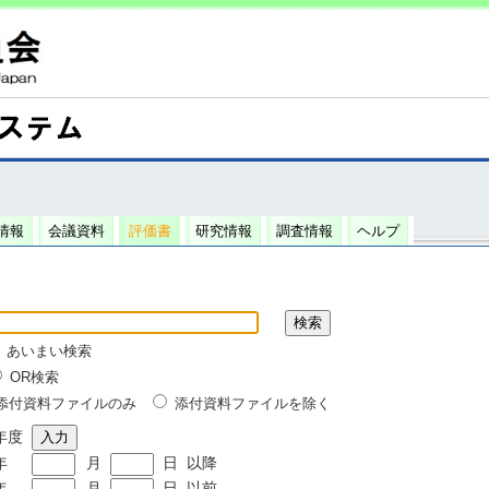
情報
会議資料
評価書
研究情報
調査情報
ヘルプ
あいまい検索
OR検索
添付資料ファイルのみ
添付資料ファイルを除く
年度
年
月
日
以降
年
月
日
以前