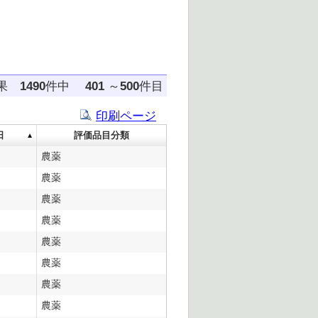
結果
1490
件中
401
～
500
件目
印刷ページ
日
評価品目分類
農薬
農薬
農薬
農薬
農薬
農薬
農薬
農薬