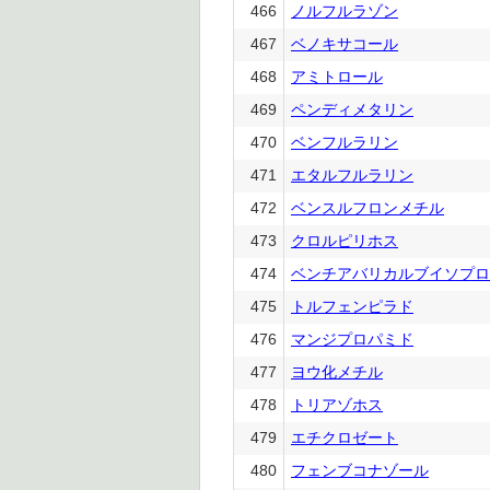
466
ノルフルラゾン
467
ベノキサコール
468
アミトロール
469
ペンディメタリン
470
ベンフルラリン
471
エタルフルラリン
472
ベンスルフロンメチル
473
クロルピリホス
474
ベンチアバリカルブイソプロ
475
トルフェンピラド
476
マンジプロパミド
477
ヨウ化メチル
478
トリアゾホス
479
エチクロゼート
480
フェンブコナゾール