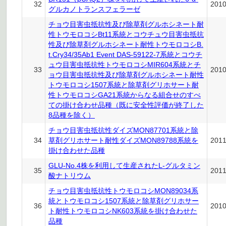
32
201
グルカノトランスフェラーゼ
チョウ目害虫抵抗性及び除草剤グルホシネート耐
性トウモロコシBt11系統とコウチュウ目害虫抵抗
性及び除草剤グルホシネート耐性トウモロコシB.
t.Cry34/35Ab1 Event DAS-59122-7系統とコウチ
ュウ目害虫抵抗性トウモロコシMIR604系統とチ
33
201
ョウ目害虫抵抗性及び除草剤グルホシネート耐性
トウモロコシ1507系統と除草剤グリホサート耐
性トウモロコシGA21系統からなる組合せのすべ
ての掛け合わせ品種（既に安全性評価が終了した
8品種を除く）
チョウ目害虫抵抗性ダイズMON87701系統と除
34
草剤グリホサート耐性ダイズMON89788系統を
201
掛け合わせた品種
GLU-No.4株を利用して生産されたL-グルタミン
35
201
酸ナトリウム
チョウ目害虫抵抗性トウモロコシMON89034系
統とトウモロコシ1507系統と除草剤グリホサー
36
201
ト耐性トウモロコシNK603系統を掛け合わせた
品種