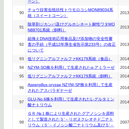
ーン）
チョウ目害虫抵抗性トウモロコシMON89034系
90
201
統（スイートコーン）
除草剤ジカンバ及びグルホシネート耐性ワタMO
91
201
N88701系統（飼料）
組換えDNA技術応用食品及び添加物の安全性審
92
査の手続（平成12年厚生省告示第233号）の改正
201
について
93
低リグニンアルファルファKK179系統（食品）
201
94
NZYM-SO株を利用して生産されたα-アミラーゼ
201
95
低リグニンアルファルファKK179系統（飼料）
201
Aspergillus oryzae NZYM-SP株を利用して生産
96
201
されたアスパラギナーゼ
GLU-No.6株を利用して生産されたL-グルタミン
97
201
酸ナトリウム
ＧＲ-№１株により生産されたグアノシンを原料
として製造された５'－リボヌクレオチド二ナト
98
200
リウム（５'－イノシン酸二ナトリウム及び５'－