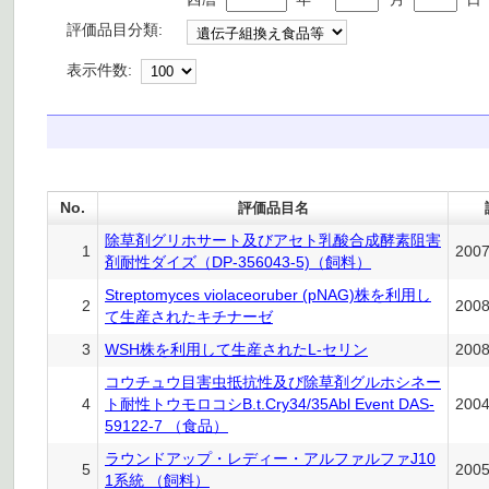
評価品目分類:
表示件数:
No.
評価品目名
除草剤グリホサート及びアセト乳酸合成酵素阻害
1
200
剤耐性ダイズ（DP-356043-5)（飼料）
Streptomyces violaceoruber (pNAG)株を利用し
2
200
て生産されたキチナーゼ
3
WSH株を利用して生産されたL-セリン
200
コウチュウ目害虫抵抗性及び除草剤グルホシネー
4
ト耐性トウモロコシB.t.Cry34/35Abl Event DAS-
200
59122-7 （食品）
ラウンドアップ・レディー・アルファルファJ10
5
200
1系統 （飼料）