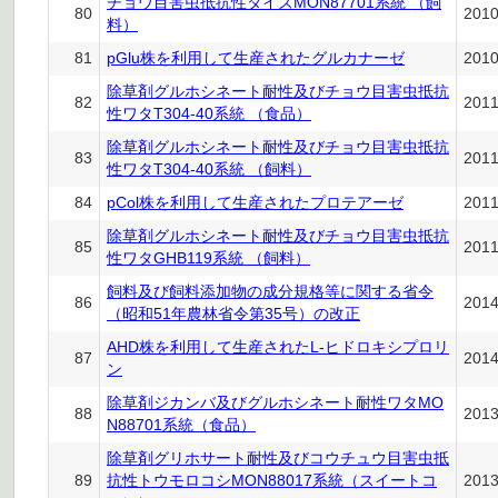
チョウ目害虫抵抗性ダイズMON87701系統 （飼
80
201
料）
81
pGlu株を利用して生産されたグルカナーゼ
201
除草剤グルホシネート耐性及びチョウ目害虫抵抗
82
201
性ワタT304-40系統 （食品）
除草剤グルホシネート耐性及びチョウ目害虫抵抗
83
201
性ワタT304-40系統 （飼料）
84
pCol株を利用して生産されたプロテアーゼ
201
除草剤グルホシネート耐性及びチョウ目害虫抵抗
85
201
性ワタGHB119系統 （飼料）
飼料及び飼料添加物の成分規格等に関する省令
86
201
（昭和51年農林省令第35号）の改正
AHD株を利用して生産されたL-ヒドロキシプロリ
87
201
ン
除草剤ジカンバ及びグルホシネート耐性ワタMO
88
201
N88701系統（食品）
除草剤グリホサート耐性及びコウチュウ目害虫抵
89
抗性トウモロコシMON88017系統（スイートコ
201