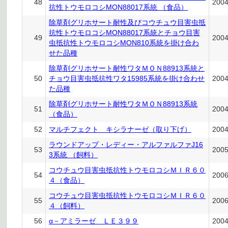
48
200
抗性トウモロコシMON88017系統 （食品）
除草剤グリホサート耐性及びコウチュウ目害虫抵
抗性トウモロコシMON88017系統とチョウ目害
49
200
虫抵抗性トウモロコシMON810系統を掛け合わ
せた品種
除草剤グリホサート耐性ワタＭＯＮ88913系統と
50
チョウ目害虫抵抗性ワタ15985系統を掛け合わせ
200
た品種
除草剤グリホサート耐性ワタＭＯＮ88913系統
51
200
（食品）
52
マルチフェクト キシラナーゼ（取り下げ）
200
ラウンドアップ・レディー・アルファルファJ16
53
200
3系統 （飼料）
コウチュウ目害虫抵抗性トウモロコシＭＩＲ６０
54
200
４（食品）
コウチュウ目害虫抵抗性トウモロコシＭＩＲ６０
55
200
４（飼料）
56
α－アミラーゼ ＬＥ３９９
200