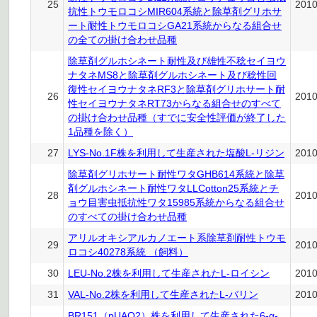
25
201
抗性トウモロコシMIR604系統と除草剤グリホサ
ート耐性トウモロコシGA21系統からなる組合せ
の全ての掛け合わせ品種
除草剤グルホシネート耐性及び雄性不稔セイヨウ
ナタネMS8と除草剤グルホシネート及び稔性回
復性セイヨウナタネRF3と除草剤グリホサート耐
26
201
性セイヨウナタネRT73からなる組合せのすべて
の掛け合わせ品種（すでに安全性評価が終了した
1品種を除く）
27
LYS-No.1F株を利用して生産された塩酸L-リジン
201
除草剤グリホサート耐性ワタGHB614系統と除草
剤グルホシネート耐性ワタLLCotton25系統とチ
28
201
ョウ目害虫抵抗性ワタ15985系統からなる組合せ
のすべての掛け合わせ品種
アリルオキシアルカノエート系除草剤耐性トウモ
29
201
ロコシ40278系統 （飼料）
30
LEU-No.2株を利用して生産されたL-ロイシン
201
31
VAL-No.2株を利用して生産されたL-バリン
201
BR151（pUAQ2）株を利用して生産された6-α-