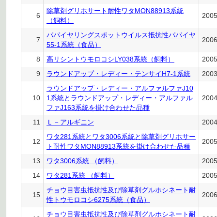
除草剤グリホサート耐性ワタMON88913系統
6
200
（飼料）
パパイヤリングスポットウイルス抵抗性パパイヤ
7
200
55-1系統（食品）
8
高リシントウモロコシLY038系統（飼料）
200
9
ラウンドアップ・レディー・テンサイH7-1系統
200
ラウンドアップ・レディー・アルファルファJ10
10
1系統とラウンドアップ・レディー・アルファル
200
ファJ163系統を掛け合わせた品種
11
Ｌ－アルギニン
200
ワタ281系統とワタ3006系統と除草剤グリホサー
12
200
ト耐性ワタMON88913系統を掛け合わせた品種
13
ワタ3006系統 （飼料）
200
14
ワタ281系統 （飼料）
200
チョウ目害虫抵抗性及び除草剤グルホシネート耐
15
200
性トウモロコシ6275系統（食品）
チョウ目害虫抵抗性及び除草剤グルホシネート耐