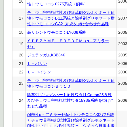
16
200
性トウモロコシ6275系統（飼料）
チョウ目害虫抵抗性及び除草剤グルホシネート耐
17
性トウモロコシBt11系統と除草剤グリホサート耐
200
性トウモロコシGA21系統を掛け合わせた品種
18
高リシントウモロコシLY038系統
200
ＳＰＥＺＹＭＥ ＦＲＥＤＴＭ（α－アミラー
19
200
ゼ）
20
ジェランガムK3B646
200
21
Ｌ－バリン
200
22
Ｌ－ロイシン
200
チョウ目害虫抵抗性及び除草剤グルホシネート耐
23
200
性トウモロコシＢｔ１０
除草剤グルホシネート耐性ワタLLCotton25系統
24
及びチョウ目害虫抵抗性ワタ15985系統を掛け合
200
わせた品種
耐熱性α－アミラーゼ産生トウモロコシ3272系統
とチョウ目害虫抵抗性及び除草剤グルホシネート
耐性トウモロコシBt11系統とコウチュウ目害虫抵