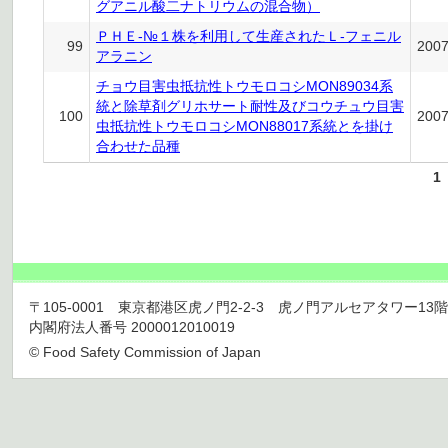
グアニル酸二ナトリウムの混合物）
ＰＨＥ-№１株を利用して生産されたＬ-フェニル
99
200
アラニン
チョウ目害虫抵抗性トウモロコシMON89034系
統と除草剤グリホサート耐性及びコウチュウ目害
100
200
虫抵抗性トウモロコシMON88017系統とを掛け
合わせた品種
1
〒105-0001 東京都港区虎ノ門2-2-3 虎ノ門アルセアタワー13階 TEL 03
内閣府法人番号 2000012010019
© Food Safety Commission of Japan