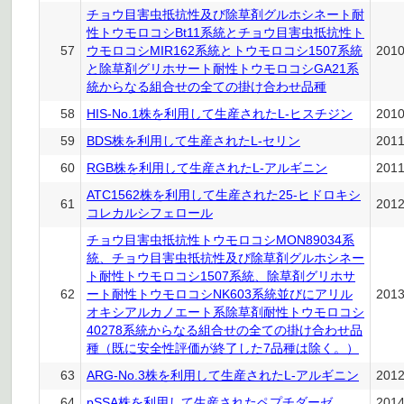
チョウ目害虫抵抗性及び除草剤グルホシネート耐
性トウモロコシBt11系統とチョウ目害虫抵抗性ト
57
ウモロコシMIR162系統とトウモロコシ1507系統
201
と除草剤グリホサート耐性トウモロコシGA21系
統からなる組合せの全ての掛け合わせ品種
58
HIS-No.1株を利用して生産されたL-ヒスチジン
201
59
BDS株を利用して生産されたL-セリン
201
60
RGB株を利用して生産されたL-アルギニン
201
ATC1562株を利用して生産された25-ヒドロキシ
61
201
コレカルシフェロール
チョウ目害虫抵抗性トウモロコシMON89034系
統、チョウ目害虫抵抗性及び除草剤グルホシネー
ト耐性トウモロコシ1507系統、除草剤グリホサ
62
ート耐性トウモロコシNK603系統並びにアリル
201
オキシアルカノエート系除草剤耐性トウモロコシ
40278系統からなる組合せの全ての掛け合わせ品
種（既に安全性評価が終了した7品種は除く。）
63
ARG-No.3株を利用して生産されたL-アルギニン
201
64
pSSA株を利用して生産されたペプチダーゼ
201