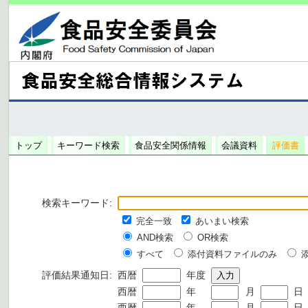
トップ
キーワード検索
食品安全関係情報
会議資料
評価書
検索キーワード:
完全一致
あいまい検索
AND検索
OR検索
すべて
添付資料ファイルのみ
評価結果通知日:
西暦
年度
西暦
年
月
日
西暦
年
月
日