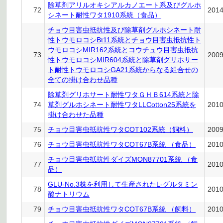
除草剤アリルオキシアルカノエート系及びグルホ
72
201
シネート耐性ワタ1910系統（食品）
チョウ目害虫抵抗性及び除草剤グルホシネート耐
性トウモロコシBt11系統とチョウ目害虫抵抗性ト
ウモロコシMIR162系統とコウチュウ目害虫抵抗
73
200
性トウモロコシMIR604系統と除草剤グリホサー
ト耐性トウモロコシGA21系統からなる組合せの
全ての掛け合わせ品種
除草剤グリホサート耐性ワタＧＨＢ614系統と除
74
草剤グルホシネート耐性ワタLLCotton25系統を
201
掛け合わせた品種
75
チョウ目害虫抵抗性ワタCOT102系統（飼料）
200
76
チョウ目害虫抵抗性ワタCOT67B系統 （食品）
201
チョウ目害虫抵抗性ダイズMON87701系統 （食
77
201
品）
GLU-No.3株を利用して生産されたL-グルタミン
78
201
酸ナトリウム
79
チョウ目害虫抵抗性ワタCOT67B系統 （飼料）
201