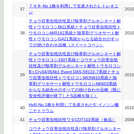
ＴＨＲ-No.1株を利用して生産されたL-トレオニ
37
201
ン
チョウ目害虫抵抗性及び除草剤グルホシネート耐
性トウモロコシBt11系統とチョウ目害虫抵抗性ト
38
ウモロコシMIR162系統と除草剤グリホサート耐
201
性トウモロコシGA21系統からなる組合せのすべ
ての掛け合わせ品種（スイートコーン）
チョウ目害虫抵抗性及び除草剤グルホシネート耐
性トウモロコシ1507系統とコウチュウ目害虫抵
抗性及び除草剤グルホシネート耐性トウモロコシ
B.t.Cry34/35Ab1 Event DAS-59122-7系統とチョ
39
201
ウ目害虫抵抗性トウモロコシMON810系統と除
草剤グリホサート耐性トウモロコシNK603系統
からなる組合せのすべての掛け合わせ品種（既に
安全性評価が終了した5品種を除く）
HxR-No.1株を利用して生産された5'-イノシン酸
40
201
二ナトリウム
41
チョウ目害虫抵抗性ワタCOT102系統（食品）
200
コウチュウ目害虫抵抗性及び除草剤グルホシネー