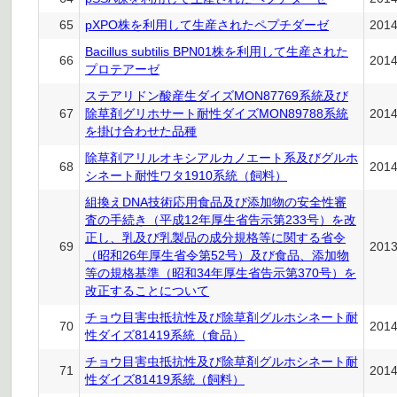
65
pXPO株を利用して生産されたペプチダーゼ
201
Bacillus subtilis BPN01株を利用して生産された
66
201
プロテアーゼ
ステアリドン酸産生ダイズMON87769系統及び
67
除草剤グリホサート耐性ダイズMON89788系統
201
を掛け合わせた品種
除草剤アリルオキシアルカノエート系及びグルホ
68
201
シネート耐性ワタ1910系統（飼料）
組換えDNA技術応用食品及び添加物の安全性審
査の手続き（平成12年厚生省告示第233号）を改
正し、乳及び乳製品の成分規格等に関する省令
69
201
（昭和26年厚生省令第52号）及び食品、添加物
等の規格基準（昭和34年厚生省告示第370号）を
改正することについて
チョウ目害虫抵抗性及び除草剤グルホシネート耐
70
201
性ダイズ81419系統（食品）
チョウ目害虫抵抗性及び除草剤グルホシネート耐
71
201
性ダイズ81419系統（飼料）