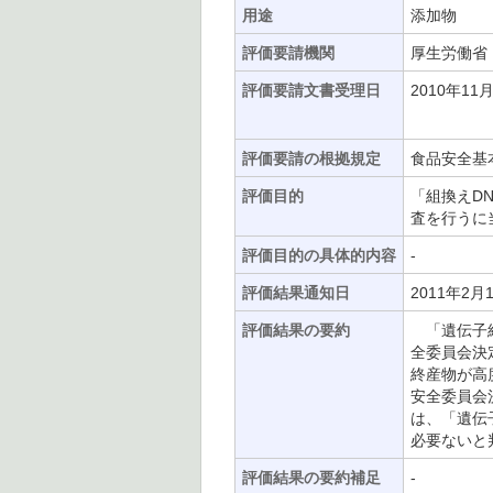
用途
添加物
評価要請機関
厚生労働省
評価要請文書受理日
2010年11
評価要請の根拠規定
食品安全基本
評価目的
「組換えD
査を行うに
評価目的の具体的内容
-
評価結果通知日
2011年2月
評価結果の要約
「遺伝子組
全委員会決
終産物が高
安全委員会
は、「遺伝
必要ないと
評価結果の要約補足
-