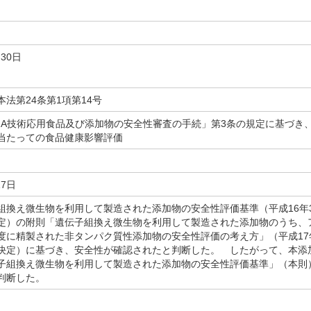
月30日
法第24条第1項第14号
NA技術応用食品及び添加物の安全性審査の手続」第3条の規定に基づき
当たっての食品健康影響評価
17日
換え微生物を利用して製造された添加物の安全性評価基準（平成16年3
定）の附則「遺伝子組換え微生物を利用して製造された添加物のうち、
度に精製された非タンパク質性添加物の安全性評価の考え方」（平成17年
決定）に基づき、安全性が確認されたと判断した。 したがって、本添
子組換え微生物を利用して製造された添加物の安全性評価基準」（本則
判断した。