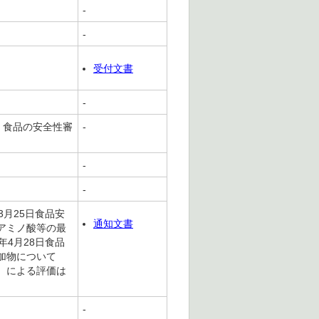
-
-
受付文書
-
、食品の安全性審
-
-
-
月25日食品安
通知文書
アミノ酸等の最
4月28日食品
加物について
）による評価は
-