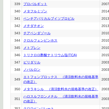
339
プロパルギット
200
340
メタフルミゾン
201
341
ベンチアバリカルブイソプロピル
201
342
メチダチオン
201
343
チアベンダゾール
201
344
クロルフェンビンホス
201
345
メトプレン
201
346
トリクロロ酢酸ナトリウム塩(TCA)
201
347
ピリダリル
200
348
ノバルロン
200
エトフェンプロックス （清涼飲料水の規格基準
349
200
の改正）
350
メタラキシル （清涼飲料水の規格基準の改正）
200
ハロスルフロンメチル （清涼飲料水の規格基準
351
200
の改正）
352
クロロベンジレート
201