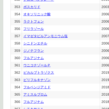
353
ボスカリド
200
354
オキソリニック酸
200
355
ラクトフェン
200
356
フリラゾール
200
357
イマゼタピルアンモニウム塩
200
358
シニドンエチル
200
359
ジノテフラン
200
360
フルアジナム
200
361
ウニコナゾールＰ
200
362
ピカルブトラゾクス
201
363
ピリフルキナゾン
201
364
フルベンジアミド
201
365
アミスルブロム
201
366
フルアジナム
201