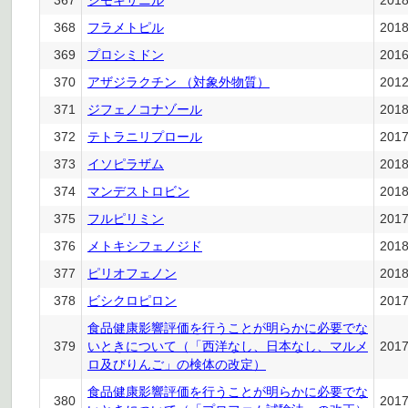
367
シモキサニル
201
368
フラメトピル
201
369
プロシミドン
201
370
アザジラクチン （対象外物質）
201
371
ジフェノコナゾール
201
372
テトラニリプロール
201
373
イソピラザム
201
374
マンデストロビン
201
375
フルピリミン
201
376
メトキシフェノジド
201
377
ピリオフェノン
201
378
ビシクロピロン
201
食品健康影響評価を行うことが明らかに必要でな
379
いときについて（「西洋なし、日本なし、マルメ
201
ロ及びりんご」の検体の改定）
食品健康影響評価を行うことが明らかに必要でな
380
201