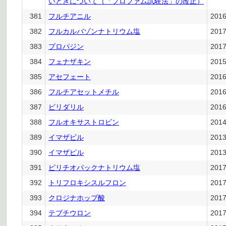
いときについて（「プロファム試験法」の改正）
381
フルチアニル
201
382
フルカルバゾンナトリウム塩
201
383
プロパジン
201
384
フェナザキン
201
385
アセフェート
201
386
フルチアセットメチル
201
387
ピリダリル
201
388
フルオキサストロビン
201
389
イマザピル
201
390
イマザピル
201
391
ピリチオバックナトリウム塩
201
392
トリフロキシスルフロン
201
393
クロジナホップ酸
201
394
テブチウロン
201