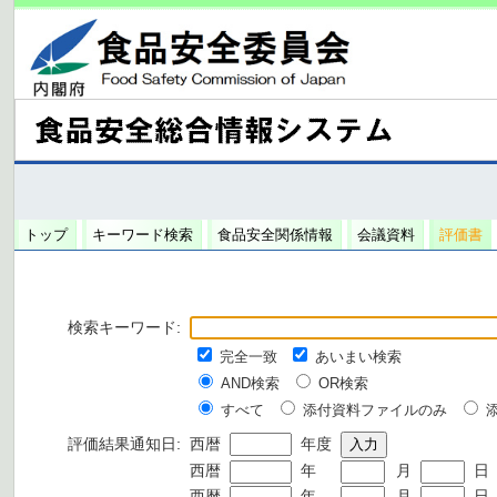
トップ
キーワード検索
食品安全関係情報
会議資料
評価書
検索キーワード:
完全一致
あいまい検索
AND検索
OR検索
すべて
添付資料ファイルのみ
評価結果通知日:
西暦
年度
西暦
年
月
日
西暦
年
月
日