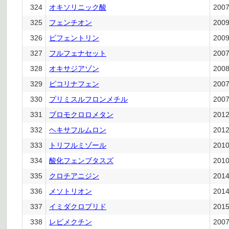
324
オキソリニック酸
200
325
フェンチオン
200
326
ビフェントリン
200
327
フルフェナセット
200
328
オキサジアゾン
200
329
ピコリナフェン
200
330
プリミスルフロンメチル
200
331
ブロモクロロメタン
201
332
ヘキサフルムロン
201
333
トリフルミゾール
201
334
酸化フェンブタスズ
201
335
クロチアニジン
201
336
メソトリオン
201
337
イミダクロプリド
201
338
レピメクチン
200