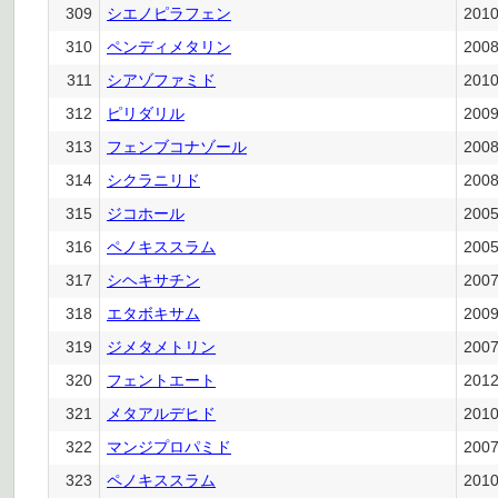
309
シエノピラフェン
201
310
ペンディメタリン
200
311
シアゾファミド
201
312
ピリダリル
200
313
フェンブコナゾール
200
314
シクラニリド
200
315
ジコホール
200
316
ペノキススラム
200
317
シヘキサチン
200
318
エタボキサム
200
319
ジメタメトリン
200
320
フェントエート
201
321
メタアルデヒド
201
322
マンジプロパミド
200
323
ペノキススラム
201