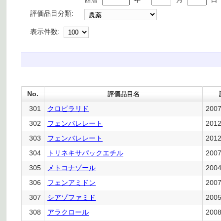
評価品目分類:
表示件数:
No.
評価品目名
301
クロピラリド
200
302
フェンバレレート
201
303
フェンバレレート
201
304
トリネキサパックエチル
200
305
メトコナゾール
200
306
フェンアミドン
200
307
シアゾファミド
200
308
アラクロール
200