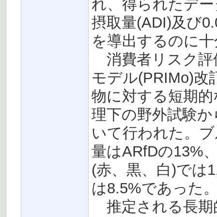
れ、得られたデータは
摂取量(ADI)及び0
を導出するのに十
消費者リスク評価
モデル(PRIMo
物に対する短期的
理下の野外試験か
いて行われた。ブ
量はARfDの13
(赤、黒、白)では
は8.5%であった
推定される長期的