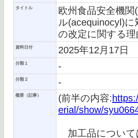
欧州食品安全機関(
タイトル
ル(acequinoc
の改定に関する理由
2025年12月17日
資料日付
-
分類１
-
分類２
(前半の内容:
https:
概要（記事）
erial/show/syu06
加工品については