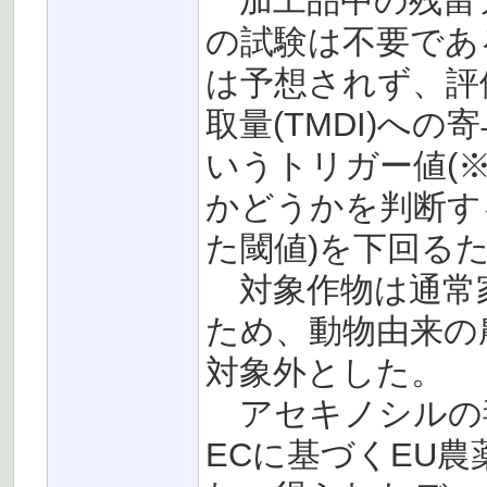
加工品中の残留
の試験は不要である
は予想されず、評
取量(TMDI)への
いうトリガー値(
かどうかを判断す
た閾値)を下回る
対象作物は通常
ため、動物由来の
対象外とした。
アセキノシルの毒性
ECに基づくEU