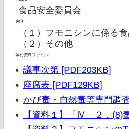
食品安全委員会
内容：
（１）フモニシンに係る食
（２）その他
添付資料ファイル:
議事次第 [PDF203KB]
座席表 [PDF129KB]
かび毒・自然毒等専門調査会 
【資料１】「Ⅳ ２．(8)毒