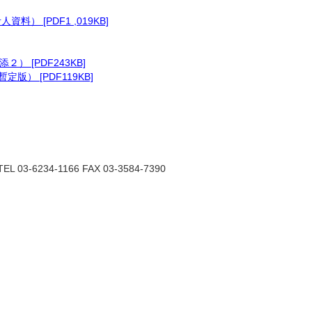
 [PDF1 ,019KB]
[PDF243KB]
） [PDF119KB]
6234-1166 FAX 03-3584-7390