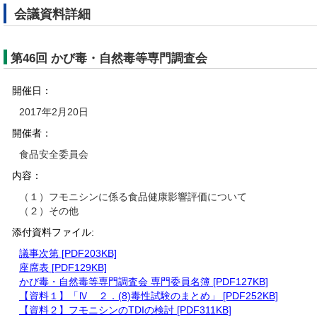
会議資料詳細
第46回 かび毒・自然毒等専門調査会
開催日：
2017年2月20日
開催者：
食品安全委員会
内容：
（１）フモニシンに係る食品健康影響評価について
（２）その他
添付資料ファイル:
議事次第 [PDF203KB]
座席表 [PDF129KB]
かび毒・自然毒等専門調査会 専門委員名簿 [PDF127KB]
【資料１】「Ⅳ ２．(8)毒性試験のまとめ」 [PDF252KB]
【資料２】フモニシンのTDIの検討 [PDF311KB]