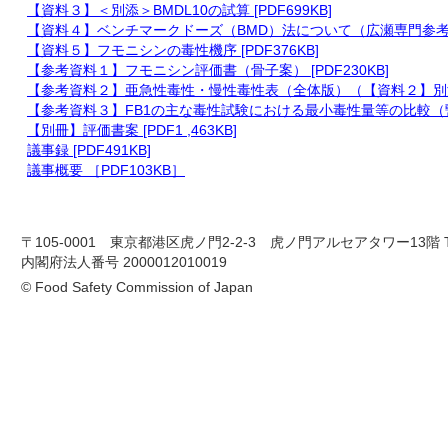
【資料３】＜別添＞BMDL10の試算 [PDF699KB]
【資料４】ベンチマークドーズ（BMD）法について（広瀬専門参考人資料）
【資料５】フモニシンの毒性機序 [PDF376KB]
【参考資料１】フモニシン評価書（骨子案） [PDF230KB]
【参考資料２】亜急性毒性・慢性毒性表（全体版）（【資料２】別添２） 
【参考資料３】FB1の主な毒性試験における最小毒性量等の比較（暫定版
【別冊】評価書案 [PDF1 ,463KB]
議事録 [PDF491KB]
議事概要 ［PDF103KB］
〒105-0001 東京都港区虎ノ門2-2-3 虎ノ門アルセアタワー13階 TEL 03-
内閣府法人番号 2000012010019
© Food Safety Commission of Japan