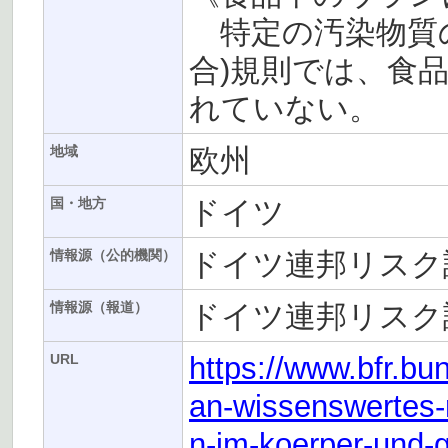
特定の汚染物質の
合)規則では、食
れていない。
欧州
地域
ドイツ
国・地方
ドイツ連邦リスク評
情報源（公的機関）
ドイツ連邦リスク評
情報源（報道）
https://www.bfr.bu
URL
an-wissenswertes
n-im-koerper-und-g