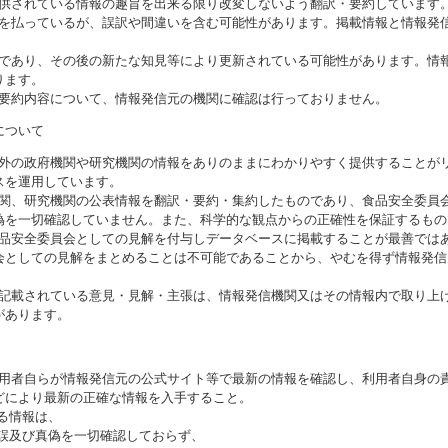
提供されている情報の趣旨を出来る限り改変しないよう翻訳・要約しています
意を払っているが、誤訳や間違いを含む可能性があります。掲載情報と情報発
のであり、その後の新たな知見等により更新されている可能性があります。情報
ります。
び要約内容について、情報発信元の機関に確認は行っておりません。
について
海外の政府機関や研究機関の情報をありのままにわかりやすく提供することが
スを運用しています。
機関、研究機関の公表情報を翻訳・要約・集約したものであり、食品安全委員
偽を一切確認していません。また、科学的な観点からの正確性を保証するもの
食品安全委員会としての見解を付与しデータベースに掲載することが最善では
会としての見解をまとめることは不可能であることから、やむを得ず情報発信
に記載されている意見・見解・主張は、情報発信機関又はその情報内で取り上
があります。
利用者自らが情報発信元の公式サイト等で最新の情報を確認し、利用者自身の
どにより最新の正確な情報を入手すること。
いる情報は、
誤及び真偽を一切確認しておらず、