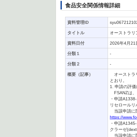
食品安全関係情報詳細
資料管理ID
syu06721210
タイトル
オーストラリア
資料日付
2026年4月21
分類１
-
分類２
-
概要（記事）
オーストラリア
とおり。
1. 申請の評
FSANZは
・申請A1338-
リセロールリ
当該申請に関
https://www.f
・申請A1345-
クラーゼ(dextr
当該申請に関