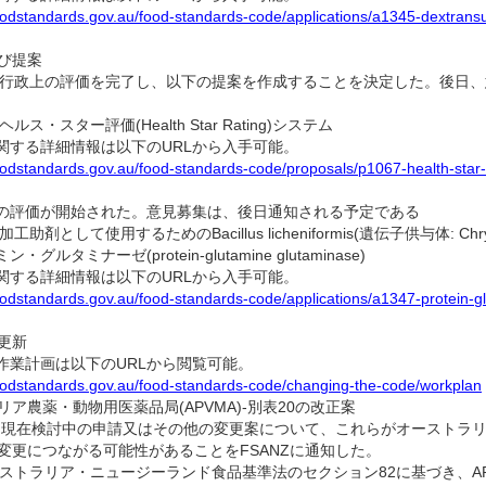
oodstandards.gov.au/food-standards-code/applications/a1345-dextransuc
及び提案
、行政上の評価を完了し、以下の提案を作成することを決定した。後日
ヘルス・スター評価(Health Star Rating)システム
する詳細情報は以下のURLから入手可能。
oodstandards.gov.au/food-standards-code/proposals/p1067-health-star-
評価が開始された。意見募集は、後日通知される予定である
加工助剤として使用するためのBacillus licheniformis(遺伝子供与体: Chrys
グルタミナーゼ(protein-glutamine glutaminase)
する詳細情報は以下のURLから入手可能。
oodstandards.gov.au/food-standards-code/applications/a1347-protein-gl
の更新
業計画は以下のURLから閲覧可能。
oodstandards.gov.au/food-standards-code/changing-the-code/workplan
ラリア農薬・動物用医薬品局(APVMA)-別表20の改正案
、現在検討中の申請又はその他の変更案について、これらがオーストラ
の変更につながる可能性があることをFSANZに通知した。
ーストラリア・ニュージーランド食品基準法のセクション82に基づき、A