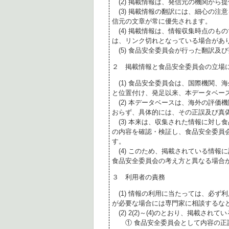
(2) 掲載情報は、発信元の機関から
(3) 掲載情報の翻訳には、細心の注
信元の文章が常に優先されます。
(4) 掲載情報は、情報収集時点のも
は、リンク切れとなっている場合があ
(5) 食品安全委員会が行った翻訳及
２ 掲載情報と食品安全委員会の立場
(1) 食品安全委員会は、国際機関、
と位置付け、発足以来、本データベー
(2) 本データベースは、海外の評価
おらず、具体的には、その正誤及び真
(3) 本来は、収集された情報に対し
の内容を確認・検証し、食品安全委員
す。
(4) このため、掲載されている情報
食品安全委員会の考え方と異なる場合
３ 利用者の責務
(1) 情報の利用に当たっては、必ず
が必要な場合には専門家に相談するな
(2) 2(2)～(4)のとおり、掲載されて
① 食品安全委員会として内容の正