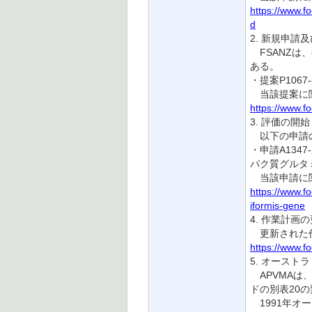
https://www.f
d
2. 新規申請
FSANZは
ある。
・提案P1067-
当該提案に関
https://www.f
3. 評価の開始
以下の申請の
・申請A1347-
パク質グルタミン・
当該申請に関
https://www.f
iformis-gene
4. 作業計画
更新された作
https://www.f
5. オースト
APVMAは
ドの別表20
1991年オ