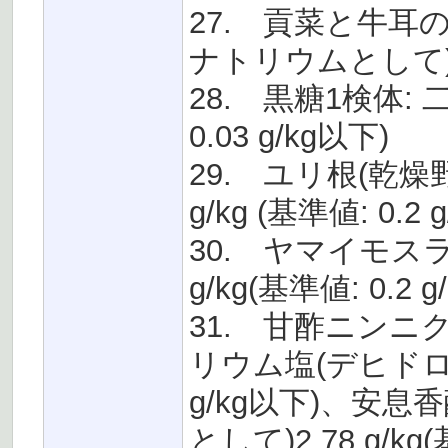
27. 貢菜と牛耳
ナトリウムとして) 56
28. 黒糖1検体: 二
0.03 g/kg以下)
29. ユリ根(乾燥
g/kg (基準値: 0.2 
30. ヤマイモスラ
g/kg(基準値: 0.2 
31. 甘酢ニンニ
リウム塩(デヒドロ酢酸と
g/kg以下)、安
として)2.78 g/k