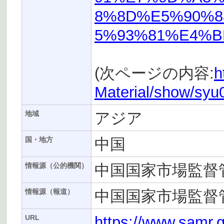
8%8D%E5%90%
5%93%81%E4%B
(次ページの内容:
h
Material/show/sy
アジア
地域
中国
国・地方
中国国家市場監督
情報源（公的機関）
中国国家市場監督
情報源（報道）
https://www.samr.g
URL