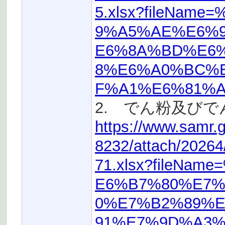
5.xlsx?fileNa
9%A5%AE%E6%
E6%8A%BD%E6
8%E6%A0%BC%
F%A1%E6%81%AF
2. でん粉及びで
https://www.samr.
8232/attach/2026
71.xlsx?fileN
E6%B7%80%E7%
0%E7%B2%89%E
91%E7%9D%A3