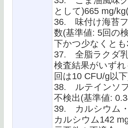
35. ごま油風味ク
として)665 mg/kg
36. 味付け海苔フ
数(基準値: 5回の
下かつ少なくとも3回
37. 全脂ラクダ乳
検査結果がいずれも
回は10 CFU/g以下
38. ルテインソフ
不検出(基準値: 0.34～
39. カルシウム
カルシウム142 mg/