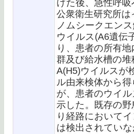
けた後、急性呼吸
公衆衛生研究所はイ
ノムシークエンス解
ウイルス(A6遺伝
り、患者の所有地
群及び給水槽の堆積物
A(H5)ウイルス
ル由来検体から得
が、患者のウイル
示した。既存の野
り経路においてインフ
は検出されていな