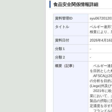
食品安全関係情報詳細
資料管理ID
syu06720120
タイトル
ベルギー連邦
検査により、
資料日付
2026年4月16
分類１
-
分類２
-
概要（記事）
ベルギー連邦
を目的とした
AFSCAは
の分析を目的
(Liege)
2021年に
菜において、
製品の摂取に
定濃度を示す
フランドル(