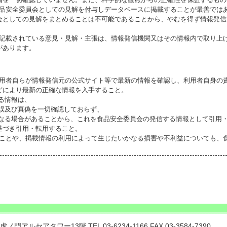
食品安全委員会としての見解を付与しデータベースに掲載することが最善では
会としての見解をまとめることは不可能であることから、やむを得ず情報発信
に記載されている意見・見解・主張は、情報発信機関又はその情報内で取り上
があります。
利用者自らが情報発信元の公式サイト等で最新の情報を確認し、利用者自身の
どにより最新の正確な情報を入手すること。
いる情報は、
誤及び真偽を一切確認しておらず、
る場合があることから、これを食品安全委員会の発信する情報として引用・
基づき引用・転用すること。
ることや、掲載情報の利用によって生じたいかなる損害や不利益についても、
門アルセアタワー13階 TEL 03-6234-1166 FAX 03-3584-7390