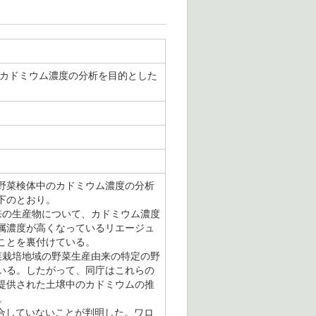
中のカドミウム濃度の分析を目的とした
した野菜検体中のカドミウム濃度の分析
下のとおり。
来の生産物について、カドミウム濃度
属濃度が高くなっているリエージュ
いることを裏付けている。
菜栽培地域の野菜生産由来の特定の野
いる。したがって、同庁はこれらの
提供された土壌中のカドミウムの推
。
に適合していないことが判明した。ワロ