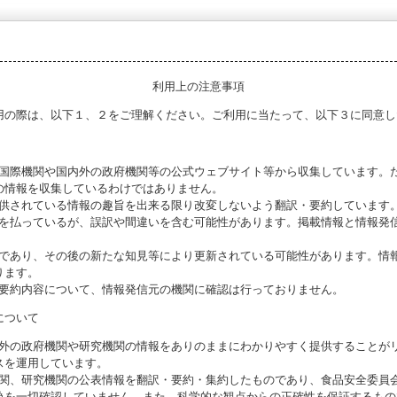
利用上の注意事項
用の際は、以下１、２をご理解ください。ご利用に当たって、以下３に同意し
る国際機関や国内外の政府機関等の公式ウェブサイト等から収集しています。
の情報を収集しているわけではありません。
提供されている情報の趣旨を出来る限り改変しないよう翻訳・要約しています
意を払っているが、誤訳や間違いを含む可能性があります。掲載情報と情報発
のであり、その後の新たな知見等により更新されている可能性があります。情報
ります。
び要約内容について、情報発信元の機関に確認は行っておりません。
について
海外の政府機関や研究機関の情報をありのままにわかりやすく提供することが
スを運用しています。
機関、研究機関の公表情報を翻訳・要約・集約したものであり、食品安全委員
偽を一切確認していません。また、科学的な観点からの正確性を保証するもの