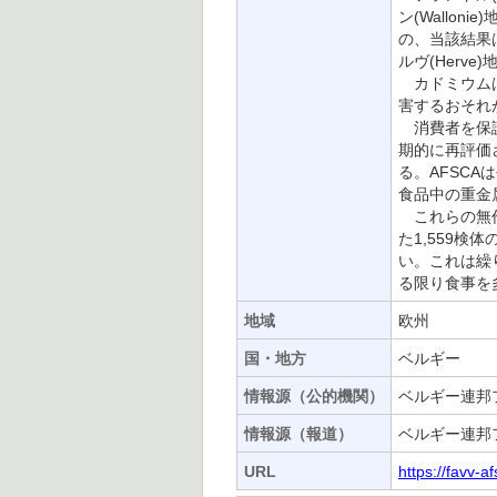
ン(Wallo
の、当該結果は
ルヴ(Her
カドミウムは
害するおそれ
消費者を保護
期的に再評価
る。AFSC
食品中の重金
これらの無作
た1,559
い。これは繰
る限り食事を多様
地域
欧州
国・地方
ベルギー
情報源（公的機関）
ベルギー連邦フ
情報源（報道）
ベルギー連邦フ
URL
https://favv-