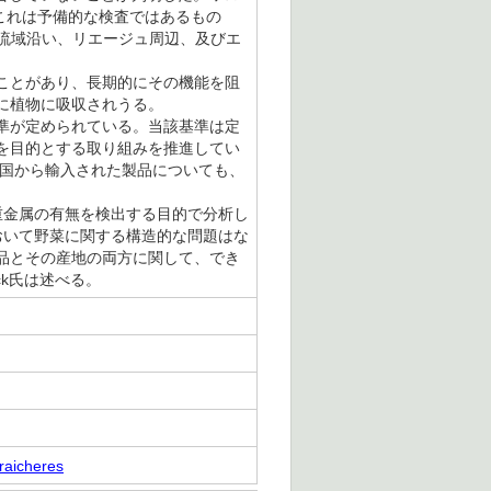
た。これは予備的な検査ではあるもの
川の流域沿い、リエージュ周辺、及びエ
。
ことがあり、長期的にその機能を阻
に植物に吸収されうる。
準が定められている。当該基準は定
を目的とする取り組みを推進してい
の国から輸入された製品についても、
重金属の有無を検出する目的で分析し
において野菜に関する構造的な問題はな
品とその産地の両方に関して、でき
eck氏は述べる。
raicheres