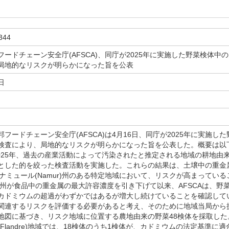
344
フードチェーン安全庁(AFSCA)、同庁が2025年に実施した野菜検体
局地的なリスクが明らかになった旨を公表
日
フードチェーン安全庁(AFSCA)は4月16日、同庁が2025年に実施
検査により、局地的なリスクが明らかになった旨を公表した。概要は以
2025年、過去の産業活動によって汚染されたと推定される地域の耕地由
とした的を絞った検査活動を実施した。これらの結果は、土壌中の重金
州及びナミュール(Namur)州のある特定地域において、リスクが高まって
欧州が食品中の重金属の最大許容濃度を引き下げて以来、AFSCAは、野
カドミウムの超過がわずかではあるが増大し続けていることを確認して
関連するリスクを評価する必要があると考え、そのために地域当局から
地図に基づき、リスク地域に位置する農地由来の野菜48検体を採取した
Flandre)地域では、18検体のうち1検体が、カドミウムの法定基準