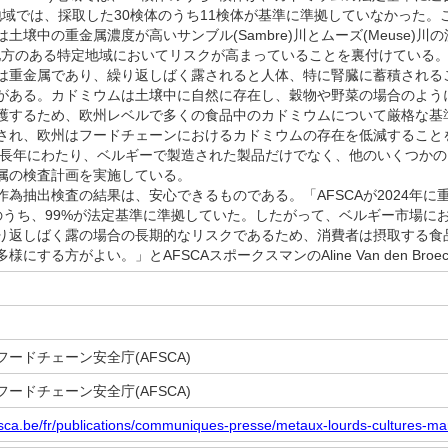
nie)地域では、採取した30検体のうち11検体が基準に準拠していなかっ
土壌中の重金属濃度が高いサンブル(Sambre)川とムーズ(Meuse)
ve)地方のある特定地域においてリスクが高まっていることを裏付けている
重金属であり、繰り返しばく露されると人体、特に腎臓に蓄積される
がある。カドミウムは土壌中に自然に存在し、穀物や野菜の場合のよう
するため、欧州レベルで多くの食品中のカドミウムについて厳格な基
され、欧州はフードチェーンにおけるカドミウムの存在を低減すること
Aは長年にわたり、ベルギーで製造された製品だけでなく、他のいくつか
属の検査計画を実施している。
為抽出検査の結果は、安心できるものである。「AFSCAが2024年に
検体のうち、99%が法定基準に準拠していた。したがって、ベルギー市場
り返しばく露の場合の長期的なリスクであるため、消費者は摂取する食
にする方がよい。」とAFSCAスポークスマンのAline Van den Bro
ードチェーン安全庁(AFSCA)
ードチェーン安全庁(AFSCA)
afsca.be/fr/publications/communiques-presse/metaux-lourds-cultures-ma