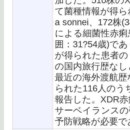
加した。510株のX
て菌種情報が得られ、そ
a sonnei、172株
による細菌性赤痢
囲：31?54歳)で
が得られた患者のうち
の国内旅行歴なしと報
最近の海外渡航歴
られた116人のうち
報告した。XDR
サーベイランスの
予防戦略が必要で