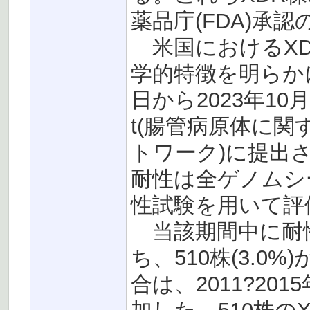
薬品庁(FDA)承
米国におけるXD
学的特徴を明らかに
日から2023年10
t(腸管病原体に関
トワーク)に提出
耐性は全ゲノムシ
性試験を用いて評
当該期間中に耐性
ち、510株(3.0
合は、2011?201