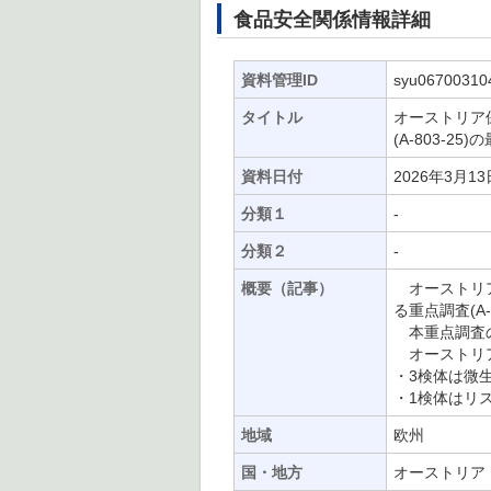
食品安全関係情報詳細
資料管理ID
syu06700310
タイトル
オーストリア保
(A-803-2
資料日付
2026年3月13
分類１
-
分類２
-
概要（記事）
オーストリア保
る重点調査(A
本重点調査の
オーストリア
・3検体は微
・1検体はリ
地域
欧州
国・地方
オーストリア