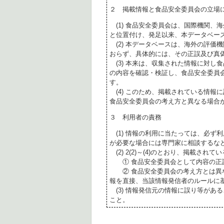
２ 掲載情報と食品安全委員会の立場
(1) 食品安全委員会は、国際機関、
と位置付け、発足以来、本データベー
(2) 本データベースは、海外の評価
おらず、具体的には、その正誤及び真
(3) 本来は、収集された情報に対し
の内容を確認・検証し、食品安全委員
す。
(4) このため、掲載されている情報
食品安全委員会の考え方と異なる場合
３ 利用者の責務
(1) 情報の利用に当たっては、必ず
が必要な場合には専門家に相談するな
(2) 2(2)～(4)のとおり、掲載されて
① 食品安全委員会として内容の正
② 食品安全委員会の考え方とは異な
報を直接、当該情報発信者のルールに
(3) 情報発信元の情報に誤り等があ
こと。