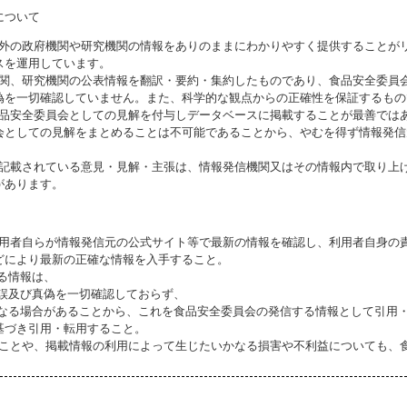
について
海外の政府機関や研究機関の情報をありのままにわかりやすく提供することが
スを運用しています。
機関、研究機関の公表情報を翻訳・要約・集約したものであり、食品安全委員
偽を一切確認していません。また、科学的な観点からの正確性を保証するもの
食品安全委員会としての見解を付与しデータベースに掲載することが最善では
会としての見解をまとめることは不可能であることから、やむを得ず情報発信
に記載されている意見・見解・主張は、情報発信機関又はその情報内で取り上
があります。
利用者自らが情報発信元の公式サイト等で最新の情報を確認し、利用者自身の
どにより最新の正確な情報を入手すること。
いる情報は、
誤及び真偽を一切確認しておらず、
る場合があることから、これを食品安全委員会の発信する情報として引用・
基づき引用・転用すること。
ることや、掲載情報の利用によって生じたいかなる損害や不利益についても、