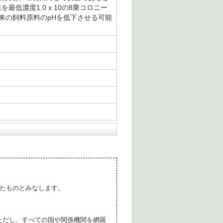
856株を最低濃度1.0 x 10の8乗コロニー
由来の飼料原料のpHを低下させる可能
たものとみなします。
ただし、すべての国や関係機関を網羅