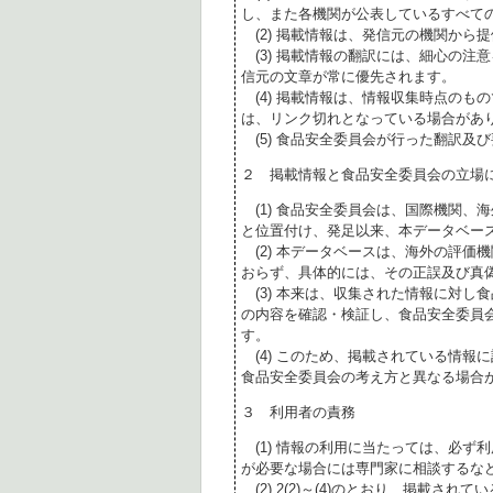
し、また各機関が公表しているすべて
(2) 掲載情報は、発信元の機関から
(3) 掲載情報の翻訳には、細心の注
信元の文章が常に優先されます。
(4) 掲載情報は、情報収集時点のも
は、リンク切れとなっている場合があ
(5) 食品安全委員会が行った翻訳及
２ 掲載情報と食品安全委員会の立場
(1) 食品安全委員会は、国際機関、
と位置付け、発足以来、本データベー
(2) 本データベースは、海外の評価
おらず、具体的には、その正誤及び真
(3) 本来は、収集された情報に対し
の内容を確認・検証し、食品安全委員
す。
(4) このため、掲載されている情報
食品安全委員会の考え方と異なる場合
３ 利用者の責務
(1) 情報の利用に当たっては、必ず
が必要な場合には専門家に相談するな
(2) 2(2)～(4)のとおり、掲載されて