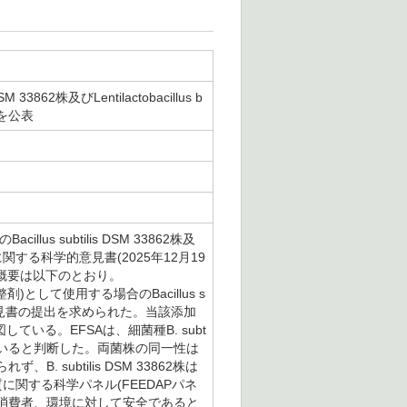
62株及びLentilactobacillus b
書を公表
 subtilis DSM 33862株及
有効性に関する科学的意見書(2025年12月19
概要は以下のとおり。
して使用する場合のBacillus s
に関する科学的意見書の提出を求められた。当該添加
いる。EFSAは、細菌種B. subt
合していると判断した。両菌株の同一性は
ubtilis DSM 33862株は
関する科学パネル(FEEDAPパネ
が対象動物種、消費者、環境に対して安全であると