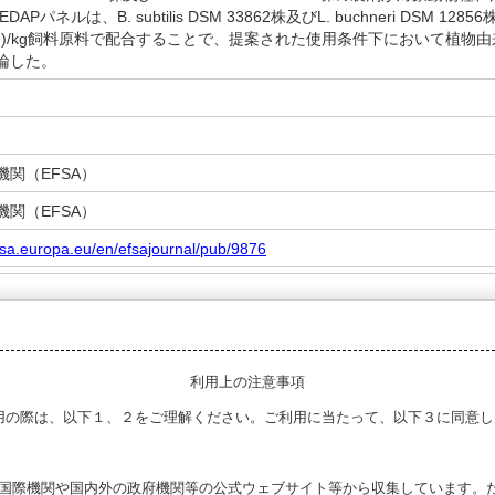
APパネルは、B. subtilis DSM 33862株及びL. buchneri DSM 12
FU)/kg飼料原料で配合することで、提案された使用条件下において植物
論した。
関（EFSA）
関（EFSA）
fsa.europa.eu/en/efsajournal/pub/9876
利用上の注意事項
用の際は、以下１、２をご理解ください。ご利用に当たって、以下３に同意し
る国際機関や国内外の政府機関等の公式ウェブサイト等から収集しています。