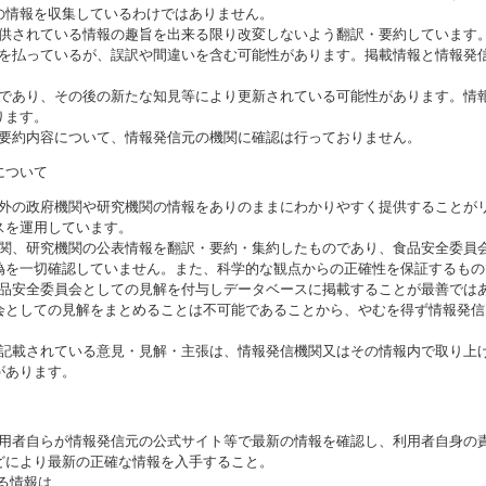
の情報を収集しているわけではありません。
提供されている情報の趣旨を出来る限り改変しないよう翻訳・要約しています
意を払っているが、誤訳や間違いを含む可能性があります。掲載情報と情報発
のであり、その後の新たな知見等により更新されている可能性があります。情報
ります。
び要約内容について、情報発信元の機関に確認は行っておりません。
について
海外の政府機関や研究機関の情報をありのままにわかりやすく提供することが
スを運用しています。
機関、研究機関の公表情報を翻訳・要約・集約したものであり、食品安全委員
偽を一切確認していません。また、科学的な観点からの正確性を保証するもの
食品安全委員会としての見解を付与しデータベースに掲載することが最善では
会としての見解をまとめることは不可能であることから、やむを得ず情報発信
に記載されている意見・見解・主張は、情報発信機関又はその情報内で取り上
があります。
利用者自らが情報発信元の公式サイト等で最新の情報を確認し、利用者自身の
どにより最新の正確な情報を入手すること。
いる情報は、