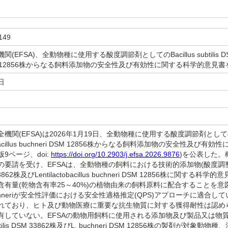
149
EFSA)、全動物種に使用する酸度調節剤としてのBacillus subtilis DSM 338
 DSM 12856株からなる飼料添加物の安全性及び有効性に関する科学的意見
日
(EFSA)は2026年1月19日、全動物種に使用する酸度調節剤としてのBacillus
tobacillus buchneri DSM 12856株からなる飼料添加物の安全性及び
9ページ、doi:
https://doi.org/10.2903/j.efsa.2026.9876
)を公表した。
請を受け、EFSAは、全動物種の飼料における技術的添加物(酸度調整剤)と
SM 33862株及びLentilactobacillus buchneri DSM 12856株
有量(乾物含有率25～40%)の植物由来の飼料原料に配合することを意図して
. buchneriが安全性評価における安全性適格推定(QPS)アプローチに適
ており、ヒト及び動物医療に重要な抗生物質に対する獲得耐性は認められず、B. s
有していない。EFSAの動物用飼料に使用される添加物及び製品又は物質に
ubtilis DSM 33862株及びL. buchneri DSM 12856株の製剤