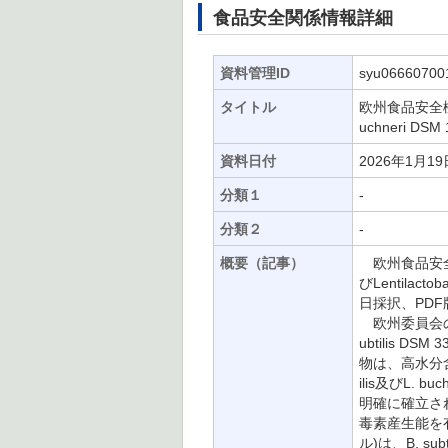
食品安全関係情報詳細
資料管理ID
syu06660700
タイトル
欧州食品安全機関(
uchneri
資料日付
2026年1月19
分類１
-
分類２
-
概要（記事）
欧州食品安全機関
びLentilac
日採択、PDF版
欧州委員会の要
ubtilis D
物は、高水分含
ilis及びL
明確に確立され
毒素産生能を
ル)は、B. s