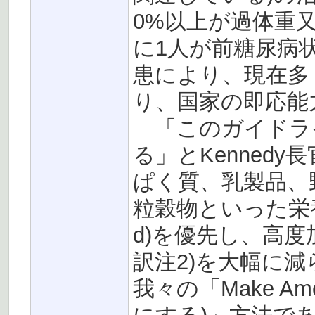
0%以上が過体重
に1人が前糖尿病
患により、現在多
り、国家の即応能
「このガイドラ
る」とKenned
ぱく質、乳製品、
粒穀物といった栄養価
d)を優先し、高度加工食品
訳注2)を大幅に
我々の「Make Amer