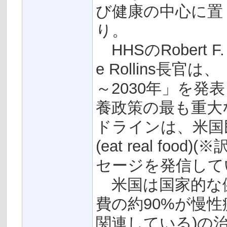
び健康の中心に置
り。
HHSのRobert F.
e Rollins長
～2030年」を
養政策の最も重大
ドラインは、米国
(eat real f
セージを発信して
米国は国家的な
費の約90%が慢
関連している)の