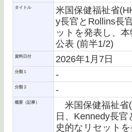
米国保健福祉省(HH
タイトル
y長官とRolli
ットを発表し、本
公表 (前半1/2)
2026年1月7日
資料日付
-
分類１
-
分類２
米国保健福祉省(H
概要（記事）
日、Kennedy長
史的なリセットを発表