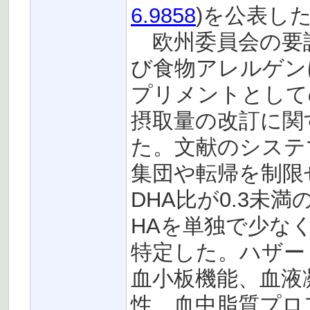
6.9858
)を公表し
欧州委員会の要請
び食物アレルゲン
プリメントとして
摂取量の改訂に関
た。文献のシステ
集団や転帰を制限せ
DHA比が0.3未
HAを単独で少な
特定した。ハザー
血小板機能、血液
性、血中脂質プロ