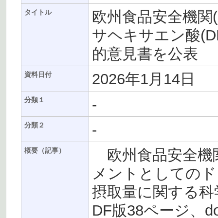
欧州食品安全機関(
タイトル
サヘキサエン酸(D
的意見書を公表
2026年1月14日
資料日付
-
分類１
-
分類２
欧州食品安全機関(
概要（記事）
メントとしてのド
摂取量に関する科学
DF版38ページ、do