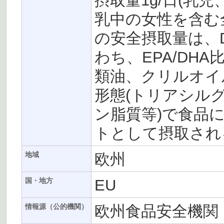
摂取量1g/日(乳
乳中の女性を含む
の安全摂取量は、D
わち、EPA/DHA
類油、クリルオイル(k
形態(トリアシル
ン脂質等)で食品
トとして摂取され
欧州
地域
EU
国・地方
欧州食品安全機関（
情報源（公的機関）