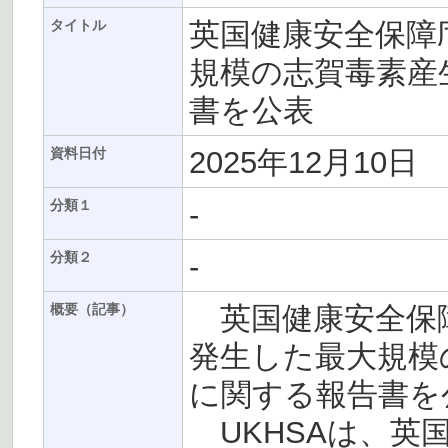
英国健康安全保障庁
タイトル
規模の志賀毒素産
書を公表
2025年12月10日
資料日付
-
分類１
-
分類２
英国健康安全保障庁(
概要（記事）
発生した最大規模
に関する報告書を
UKHSAは、英