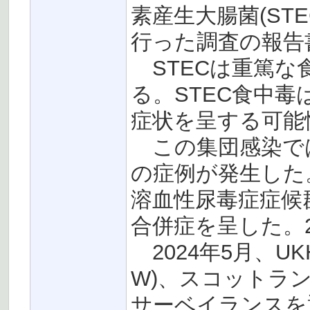
素産生大腸菌(ST
行った調査の報告
STECは重篤な
る。STEC食中
症状を呈する可能
この集団感染では、
の症例が発生した
溶血性尿毒症症候
合併症を呈した。
2024年5月、U
W)、スコットラン
サーベイランスを