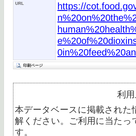
https://cot.food.
URL
n%20on%20the%2
human%20health%
e%20of%20dioxin
0in%20feed%20a
印刷ページ
利用
本データベースに掲載された
解ください。ご利用に当たっ
す。