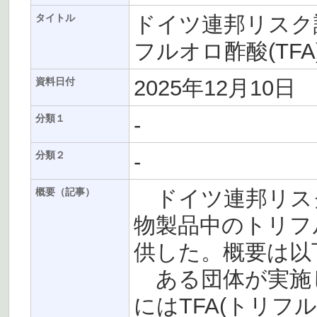
ドイツ連邦リスク評
タイトル
フルオロ酢酸(TF
2025年12月10日
資料日付
-
分類１
-
分類２
ドイツ連邦リスク評
概要（記事）
物製品中のトリフル
供した。概要は以
ある団体が実施
にはTFA(トリフ